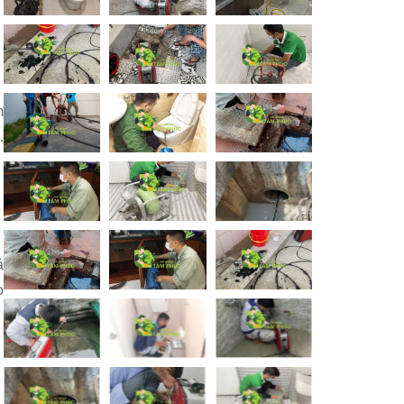
m
.
ả
o