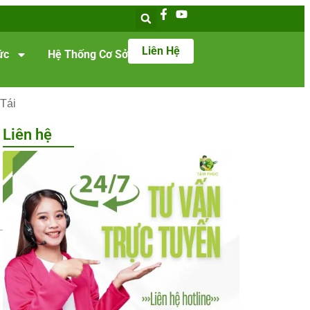
Liên Hệ
ức
Hệ Thống Cơ Sở
 Tái
Liên hệ