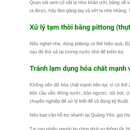
Quan sát xem có vật lạ như khăn ướt, băng vệ si
ra được, hãy đeo găng tay và vớt ra nhẹ nhàng. 
Xử lý tạm thời bằng pittong (th
Nếu nghẹt nhẹ, dùng pittong có thể hiệu quả. Đặt
sau đó thử xả lại lượng nước nhỏ để kiểm tra.
Tránh lạm dụng hóa chất mạnh và
Không nên đổ hóa chất mạnh liên tục vì có thể 
bồn cầu vẫn đứng nước, trào ngược, sủi bọt, có 
chuyên nghiệp để xử lý triệt để và đúng kỹ thuật.
Nếu bạn cần hỗ trợ nhanh tại Quảng Yên, gọi Ho
Tại sao nhiều người tin chọn dịch vụ thông tắc 