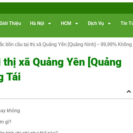
Giới Thiệu
Hà Nội
HCM
Dịch Vụ
Tin T
ắc bồn cầu tại thị xã Quảng Yên [Quảng Ninh] – 99,99% Không
i thị xã Quảng Yên [Quảng
g Tái
hay không
àm gì?