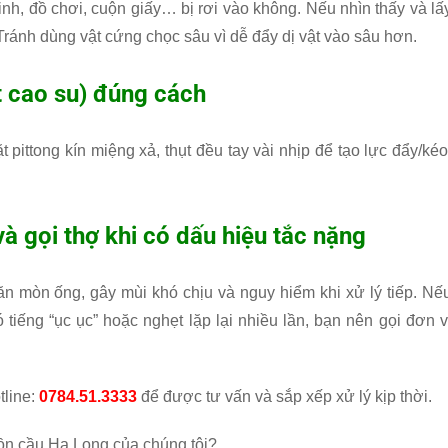
nh, đồ chơi, cuộn giấy… bị rơi vào không. Nếu nhìn thấy và lấ
Tránh dùng vật cứng chọc sâu vì dễ đẩy dị vật vào sâu hơn.
ụt cao su) đúng cách
 pittong kín miệng xả, thụt đều tay vài nhịp để tạo lực đẩy/kéo
 gọi thợ khi có dấu hiệu tắc nặng
ăn mòn ống, gây mùi khó chịu và nguy hiểm khi xử lý tiếp. Nế
tiếng “ục ục” hoặc nghẹt lặp lại nhiều lần, bạn nên gọi đơn v
tline:
0784.51.3333
để được tư vấn và sắp xếp xử lý kịp thời.
bồn cầu Hạ Long của chúng tôi?