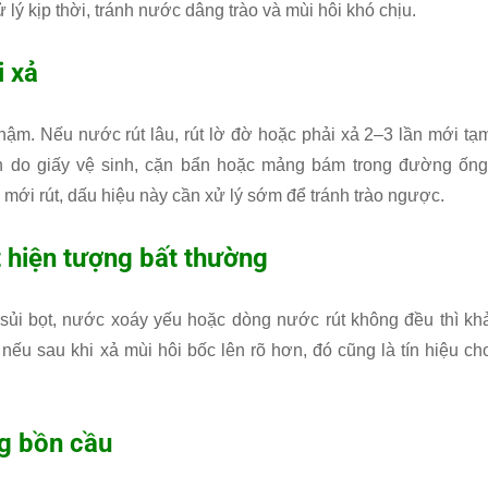
 lý kịp thời, tránh nước dâng trào và mùi hôi khó chịu.
i xả
hậm. Nếu nước rút lâu, rút lờ đờ hoặc phải xả 2–3 lần mới tạ
hần do giấy vệ sinh, cặn bẩn hoặc mảng bám trong đường ống
mới rút, dấu hiệu này cần xử lý sớm để tránh trào ngược.
 hiện tượng bất thường
g sủi bọt, nước xoáy yếu hoặc dòng nước rút không đều thì kh
nếu sau khi xả mùi hôi bốc lên rõ hơn, đó cũng là tín hiệu ch
g bồn cầu