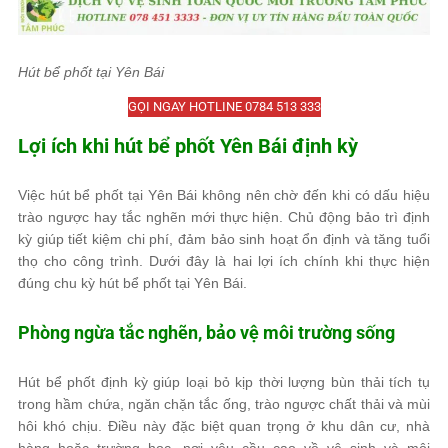
Hút bể phốt tại Yên Bái
GỌI NGAY HOTLINE 0784 513 333
Lợi ích khi hút bể phốt Yên Bái định kỳ
Việc hút bể phốt tại Yên Bái không nên chờ đến khi có dấu hiệu
trào ngược hay tắc nghẽn mới thực hiện. Chủ động bảo trì định
kỳ giúp tiết kiệm chi phí, đảm bảo sinh hoạt ổn định và tăng tuổi
thọ cho công trình. Dưới đây là hai lợi ích chính khi thực hiện
đúng chu kỳ hút bể phốt tại Yên Bái.
Phòng ngừa tắc nghẽn, bảo vệ môi trường sống
Hút bể phốt định kỳ giúp loại bỏ kịp thời lượng bùn thải tích tụ
trong hầm chứa, ngăn chặn tắc ống, trào ngược chất thải và mùi
hôi khó chịu. Điều này đặc biệt quan trọng ở khu dân cư, nhà