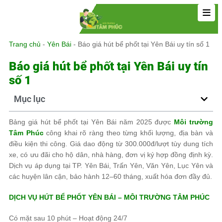
Trang chủ
-
Yên Bái
-
Báo giá hút bể phốt tại Yên Bái uy tín số 1
Báo giá hút bể phốt tại Yên Bái uy tín
số 1
Mục lục
Bảng giá hút bể phốt tại Yên Bái năm 2025 được
Môi trường
Tâm Phúc
công khai rõ ràng theo từng khối lượng, địa bàn và
điều kiện thi công. Giá dao động từ 300.000đ/lượt tùy dung tích
xe, có ưu đãi cho hộ dân, nhà hàng, đơn vị ký hợp đồng định kỳ.
Dịch vụ áp dụng tại TP. Yên Bái, Trấn Yên, Văn Yên, Lục Yên và
các huyện lân cận, bảo hành 12–60 tháng, xuất hóa đơn đầy đủ.
DỊCH VỤ HÚT BỂ PHỐT YÊN BÁI –
MÔI TRƯỜNG TÂM PHÚC
Có mặt sau 10 phút – Hoạt động 24/7