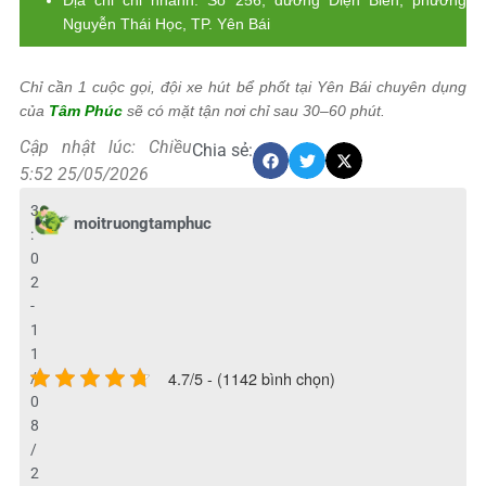
Địa chỉ chi nhánh: Số 256, đường Điện Biên, phường
Nguyễn Thái Học, TP. Yên Bái
Chỉ cần 1 cuộc gọi, đội xe hút bể phốt tại Yên Bái chuyên dụng
của
Tâm Phúc
sẽ có mặt tận nơi chỉ sau 30–60 phút.
Cập nhật lúc: Chiều
Chia sẻ:
5:52 25/05/2026
3
moitruongtamphuc
:
0
2
-
1
1
4.7/5 - (1142 bình chọn)
/
0
8
/
2