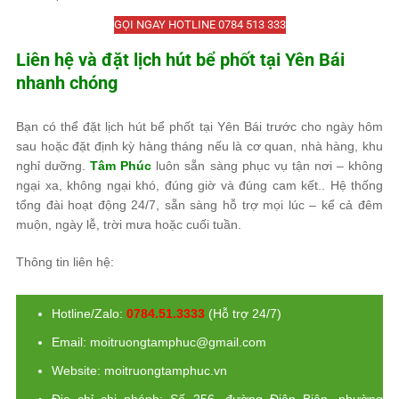
GỌI NGAY HOTLINE 0784 513 333
Liên hệ và đặt lịch hút bể phốt tại Yên Bái
nhanh chóng
Bạn có thể đặt lịch hút bể phốt tại Yên Bái trước cho ngày hôm
sau hoặc đặt định kỳ hàng tháng nếu là cơ quan, nhà hàng, khu
nghỉ dưỡng.
Tâm Phúc
luôn sẵn sàng phục vụ tận nơi – không
ngại xa, không ngại khó, đúng giờ và đúng cam kết.. Hệ thống
tổng đài hoạt động 24/7, sẵn sàng hỗ trợ mọi lúc – kể cả đêm
muộn, ngày lễ, trời mưa hoặc cuối tuần.
Thông tin liên hệ:
Hotline/Zalo:
0784.51.3333
(Hỗ trợ 24/7)
Email: moitruongtamphuc@gmail.com
Website: moitruongtamphuc.vn