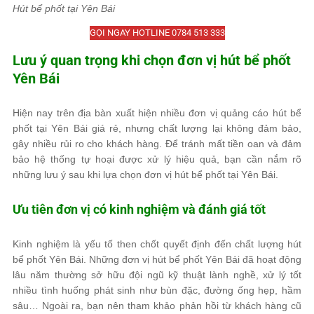
Hút bể phốt tại Yên Bái
GỌI NGAY HOTLINE 0784 513 333
Lưu ý quan trọng khi chọn đơn vị hút bể phốt
Yên Bái
Hiện nay trên địa bàn xuất hiện nhiều đơn vị quảng cáo hút bể
phốt tại Yên Bái giá rẻ, nhưng chất lượng lại không đảm bảo,
gây nhiều rủi ro cho khách hàng. Để tránh mất tiền oan và đảm
bảo hệ thống tự hoại được xử lý hiệu quả, bạn cần nắm rõ
những lưu ý sau khi lựa chọn đơn vị hút bể phốt tại Yên Bái.
Ưu tiên đơn vị có kinh nghiệm và đánh giá tốt
Kinh nghiệm là yếu tố then chốt quyết định đến chất lượng hút
bể phốt Yên Bái. Những đơn vị hút bể phốt Yên Bái đã hoạt động
lâu năm thường sở hữu đội ngũ kỹ thuật lành nghề, xử lý tốt
nhiều tình huống phát sinh như bùn đặc, đường ống hẹp, hầm
sâu… Ngoài ra, bạn nên tham khảo phản hồi từ khách hàng cũ