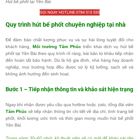
Hút bể phốt tại Yên Bái
GỌI NGAY HOTLINE 0784 513 333
Quy trình hút bể phốt chuyên nghiệp tại nhà
Để đảm bảo chất lượng phục vụ và sự hài lòng tuyệt đối cho
khách hàng,
Môi trường Tâm Phúc
triển khai dịch vụ hút bể
phốt tại Yên Bái theo quy trình rõ ràng, bài bản từ khâu tiếp nhận
đến hoàn tất bảo hành. Dù là hộ gia đình, nhà hàng hay doanh
nghiệp, mọi trường hợp đều được xử lý kỹ lưỡng, sạch sẽ và
không ảnh hưởng đến sinh hoạt.
Bước 1 – Tiếp nhận thông tin và khảo sát hiện trạng
Ngay khi nhận được yêu cầu qua hotline hoặc zalo, tổng đài viên
Tâm Phúc
sẽ tiếp nhận thông tin chi tiết về địa chỉ, tình trạng bể
phốt, khối lượng ước tính và thời gian mong muốn hút bể phốt
Yên Bái.
Trong vòng 30–60 phút, kỹ thuật viên sẽ có mặt để khảo sát tận