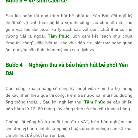
Bước 3 – Vệ sinh sạch sẽ
Sau khi hoàn tất quá trình hút bể phốt tại Yên Bái, đội ngũ kỹ
thuật sẽ vệ sinh toàn bộ khu vực thi công: lau chùi bề mặt, thu
gom vật liệu dư thừa, xử lý sạch các vết bùn, chất thải có thể
vương vãi ra ngoài.
Tâm Phúc
luôn cam kết “sạch như chưa
từng thi công”, đặc biệt tại các khu dân cư, biệt thự hoặc quán
ăn, nơi yêu cầu tính thẩm mỹ cao sau dịch vụ.
Bước 4 – Nghiệm thu và bảo hành hút bể phốt Yên
Bái
Cuối cùng, khách hàng sẽ cùng kỹ thuật viên kiểm tra hệ thống
để xác nhận hiệu quả thi công: kiểm tra nước xả, mùi hôi, đường
ống thông thoát… Sau khi nghiệm thu,
Tâm Phúc
sẽ cấp phiếu
bảo hành từ 12–60 tháng tùy công trình và nhu cầu khách hàng.
Chúng tôi cũng hỗ trợ xuất hóa đơn VAT, biên bản nghiệm thu
cho đơn vị hành chính sự nghiệp hoặc doanh nghiệp cần kê khai
chi phí hút bể phốt tại Yên Bái.