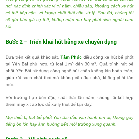
nơi, xác định chính xác vị trí hầm, chiều sâu, khoảng cách xe hút
có thể tiếp cận, và lượng chất thải cần xử lý. Sau đó, chúng tôi
sẽ gửi báo giá cụ thể, không mập mờ hay phát sinh ngoài cam
kết.
Bước 2 – Triển khai hút bằng xe chuyên dụng
Dựa trên kết quả khảo sát,
Tâm Phúc
điều động xe hút bể phốt
tại Yên Bái phù hợp, từ loại 1 m³ đến 30 m³. Quá trình hút bể
phốt Yên Bái sử dụng công nghệ hút chân không kín hoàn toàn,
giúp rút sạch chất thải mà không cần đục phá, không phát tán
mùi.
Với trường hợp bùn đặc, chất thải lâu năm, chúng tôi kết hợp
thêm máy xịt áp lực để xử lý triệt để tận đáy.
Mọi thiết bị hút bể phốt Yên Bái đều vận hành êm ái, không gây
tiếng ồn lớn hay ảnh hưởng đến môi trường xung quanh.