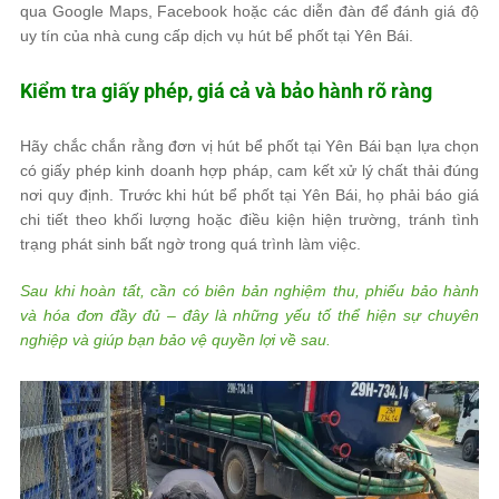
qua Google Maps, Facebook hoặc các diễn đàn để đánh giá độ
uy tín của nhà cung cấp dịch vụ hút bể phốt tại Yên Bái.
Kiểm tra giấy phép, giá cả và bảo hành rõ ràng
Hãy chắc chắn rằng đơn vị hút bể phốt tại Yên Bái bạn lựa chọn
có giấy phép kinh doanh hợp pháp, cam kết xử lý chất thải đúng
nơi quy định. Trước khi hút bể phốt tại Yên Bái, họ phải báo giá
chi tiết theo khối lượng hoặc điều kiện hiện trường, tránh tình
trạng phát sinh bất ngờ trong quá trình làm việc.
Sau khi hoàn tất, cần có biên bản nghiệm thu, phiếu bảo hành
và hóa đơn đầy đủ – đây là những yếu tố thể hiện sự chuyên
nghiệp và giúp bạn bảo vệ quyền lợi về sau.