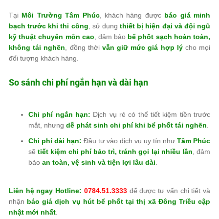
Tại
Môi Trường Tâm Phúc
, khách hàng được
báo giá minh
bạch trước khi thi công
, sử dụng
thiết bị hiện đại và đội ngũ
kỹ thuật chuyên môn cao
, đảm bảo
bể phốt sạch hoàn toàn,
không tái nghẽn
, đồng thời
vẫn giữ mức giá hợp lý
cho mọi
đối tượng khách hàng.
So sánh chi phí ngắn hạn và dài hạn
Chi phí ngắn hạn:
Dịch vụ rẻ có thể tiết kiệm tiền trước
mắt, nhưng
dễ phát sinh chi phí khi bể phốt tái nghẽn
.
Chi phí dài hạn:
Đầu tư vào dịch vụ uy tín như
Tâm Phúc
sẽ
tiết kiệm chi phí bảo trì, tránh gọi lại nhiều lần
, đảm
bảo
an toàn, vệ sinh và tiện lợi lâu dài
.
Liên hệ ngay Hotline:
0784.51.3333
để được tư vấn chi tiết và
nhận
báo giá dịch vụ hút bể phốt tại thị xã Đông Triều cập
nhật mới nhất
.