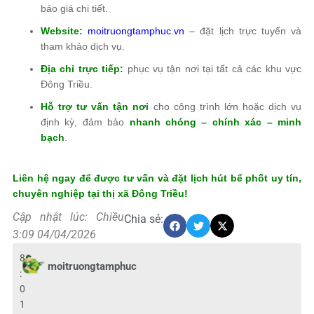
báo giá chi tiết.
Website:
moitruongtamphuc.vn
– đặt lịch trực tuyến và
tham khảo dịch vụ.
Địa chỉ trực tiếp:
phục vụ tận nơi tại tất cả các khu vực
Đông Triều.
Hỗ trợ tư vấn tận nơi
cho công trình lớn hoặc dịch vụ
định kỳ, đảm bảo
nhanh chóng – chính xác – minh
bạch
.
Liên hệ ngay để được tư vấn và đặt lịch hút bể phốt uy tín,
chuyên nghiệp tại thị xã Đông Triều!
Cập nhật lúc: Chiều
Chia sẻ:
3:09 04/04/2026
8
moitruongtamphuc
:
0
1