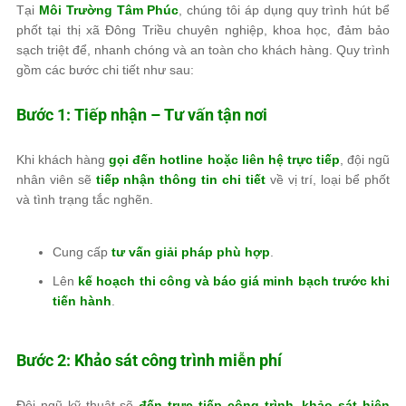
Tại
Môi Trường Tâm Phúc
, chúng tôi áp dụng quy trình hút bể
phốt tại thị xã Đông Triều chuyên nghiệp, khoa học, đảm bảo
sạch triệt để, nhanh chóng và an toàn cho khách hàng. Quy trình
gồm các bước chi tiết như sau:
Bước 1: Tiếp nhận – Tư vấn tận nơi
Khi khách hàng
gọi đến hotline hoặc liên hệ trực tiếp
, đội ngũ
nhân viên sẽ
tiếp nhận thông tin chi tiết
về vị trí, loại bể phốt
và tình trạng tắc nghẽn.
Cung cấp
tư vấn giải pháp phù hợp
.
Lên
kế hoạch thi công và báo giá minh bạch trước khi
tiến hành
.
Bước 2: Khảo sát công trình miễn phí
Đội ngũ kỹ thuật sẽ
đến trực tiếp công trình
,
khảo sát hiện