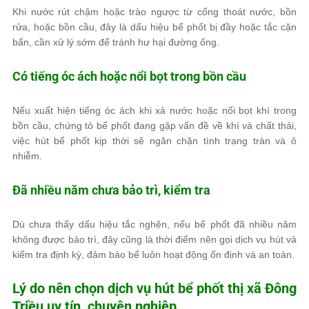
Khi nước rút chậm hoặc trào ngược từ cống thoát nước, bồn
rửa, hoặc bồn cầu, đây là dấu hiệu bể phốt bị đầy hoặc tắc cặn
bẩn, cần xử lý sớm để tránh hư hại đường ống.
Có tiếng óc ách hoặc nổi bọt trong bồn cầu
Nếu xuất hiện tiếng óc ách khi xả nước hoặc nổi bọt khí trong
bồn cầu, chứng tỏ bể phốt đang gặp vấn đề về khí và chất thải,
việc hút bể phốt kịp thời sẽ ngăn chặn tình trạng tràn và ô
nhiễm.
Đã nhiều năm chưa bảo trì, kiểm tra
Dù chưa thấy dấu hiệu tắc nghẽn, nếu bể phốt đã nhiều năm
không được bảo trì, đây cũng là thời điểm nên gọi dịch vụ hút và
kiểm tra định kỳ, đảm bảo bể luôn hoạt động ổn định và an toàn.
Lý do nên chọn dịch vụ hút bể phốt thị xã Đông
Triều uy tín, chuyên nghiệp