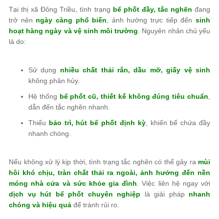
Tại thị xã Đông Triều, tình trạng
bể phốt đầy, tắc nghẽn
đang
trở nên
ngày càng phổ biến
, ảnh hưởng trực tiếp đến
sinh
hoạt hàng ngày và vệ sinh môi trường
. Nguyên nhân chủ yếu
là do:
Sử dụng
nhiều chất thải rắn, dầu mỡ, giấy vệ sinh
không phân hủy.
Hệ thống
bể phốt cũ, thiết kế không đúng tiêu chuẩn
,
dẫn đến tắc nghẽn nhanh.
Thiếu
bảo trì, hút bể phốt định kỳ
, khiến bể chứa đầy
nhanh chóng.
Nếu không xử lý kịp thời, tình trạng tắc nghẽn có thể gây ra
mùi
hôi khó chịu, tràn chất thải ra ngoài, ảnh hưởng đến nền
móng nhà cửa và sức khỏe gia đình
. Việc liên hệ ngay với
dịch vụ hút bể phốt chuyên nghiệp
là giải pháp
nhanh
chóng và hiệu quả
để tránh rủi ro.