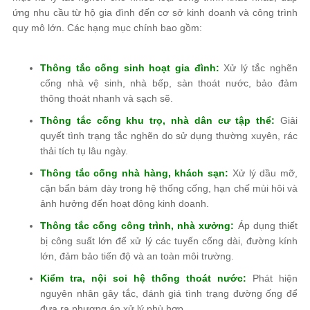
ứng nhu cầu từ hộ gia đình đến cơ sở kinh doanh và công trình
quy mô lớn. Các hạng mục chính bao gồm:
Thông tắc cống sinh hoạt gia đình:
Xử lý tắc nghẽn
cống nhà vệ sinh, nhà bếp, sàn thoát nước, bảo đảm
thông thoát nhanh và sạch sẽ.
Thông tắc cống khu trọ, nhà dân cư tập thể:
Giải
quyết tình trạng tắc nghẽn do sử dụng thường xuyên, rác
thải tích tụ lâu ngày.
Thông tắc cống nhà hàng, khách sạn:
Xử lý dầu mỡ,
cặn bẩn bám dày trong hệ thống cống, hạn chế mùi hôi và
ảnh hưởng đến hoạt động kinh doanh.
Thông tắc cống công trình, nhà xưởng:
Áp dụng thiết
bị công suất lớn để xử lý các tuyến cống dài, đường kính
lớn, đảm bảo tiến độ và an toàn môi trường.
Kiểm tra, nội soi hệ thống thoát nước:
Phát hiện
nguyên nhân gây tắc, đánh giá tình trạng đường ống để
đưa ra phương án xử lý phù hợp.