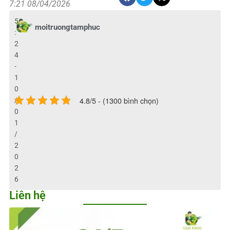
7:21 08/04/2026
5
moitruongtamphuc
:
2
4
-
1
0
4.8/5 - (1300 bình chọn)
/
0
1
/
2
0
2
6
Liên hệ