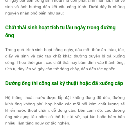
chỉ gây bất tiện trong sinh hoạt mà còn phát sinh mùi hôi, mất vệ
sinh và ảnh hưởng đến kết cấu công trình. Dưới đây là những
nguyên nhân phổ biến như sau:
Chất thải sinh hoạt tích tụ lâu ngày trong đường
ống
Trong quá trình sinh hoạt hằng ngày, dầu mỡ, thức ăn thừa, tóc,
giấy vệ sinh và các tạp chất khác thường xuyên bị xả xuống
cống. Theo thời gian, các chất thải này bám dính vào thành ống,
tích tụ dày lên và gây cản trở dòng chảy, dẫn đến tắc nghẽn.
Đường ống thi công sai kỹ thuật hoặc đã xuống cấp
Hệ thống thoát nước được lắp đặt không đúng độ dốc, đường
kính ống không phù hợp hoặc các mối nối kém chất lượng sẽ
khiến nước thoát chậm, dễ đọng cặn. Bên cạnh đó, các đường
ống sử dụng lâu năm có thể bị nứt vỡ, sụt lún hoặc bám bẩn
nhiều, làm tăng nguy cơ tắc nghẽn.