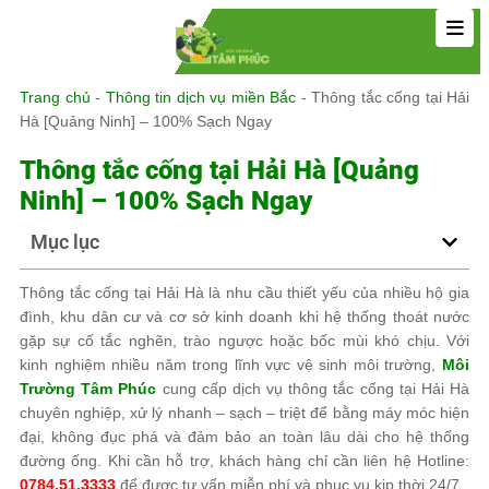
Trang chủ
-
Thông tin dịch vụ miền Bắc
-
Thông tắc cống tại Hải
Hà [Quảng Ninh] – 100% Sạch Ngay
Thông tắc cống tại Hải Hà [Quảng
Ninh] – 100% Sạch Ngay
Mục lục
Thông tắc cống tại Hải Hà là nhu cầu thiết yếu của nhiều hộ gia
đình, khu dân cư và cơ sở kinh doanh khi hệ thống thoát nước
gặp sự cố tắc nghẽn, trào ngược hoặc bốc mùi khó chịu. Với
kinh nghiệm nhiều năm trong lĩnh vực vệ sinh môi trường,
Môi
Trường Tâm Phúc
cung cấp dịch vụ thông tắc cống tại Hải Hà
chuyên nghiệp, xử lý nhanh – sạch – triệt để bằng máy móc hiện
đại, không đục phá và đảm bảo an toàn lâu dài cho hệ thống
đường ống. Khi cần hỗ trợ, khách hàng chỉ cần liên hệ Hotline:
0784.51.3333
để được tư vấn miễn phí và phục vụ kịp thời 24/7.