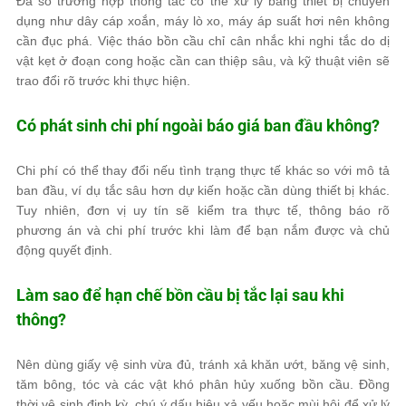
Đa số trường hợp thông tắc có thể xử lý bằng thiết bị chuyên
dụng như dây cáp xoắn, máy lò xo, máy áp suất hơi nên không
cần đục phá. Việc tháo bồn cầu chỉ cân nhắc khi nghi tắc do dị
vật kẹt ở đoạn cong hoặc cần can thiệp sâu, và kỹ thuật viên sẽ
trao đổi rõ trước khi thực hiện.
Có phát sinh chi phí ngoài báo giá ban đầu không?
Chi phí có thể thay đổi nếu tình trạng thực tế khác so với mô tả
ban đầu, ví dụ tắc sâu hơn dự kiến hoặc cần dùng thiết bị khác.
Tuy nhiên, đơn vị uy tín sẽ kiểm tra thực tế, thông báo rõ
phương án và chi phí trước khi làm để bạn nắm được và chủ
động quyết định.
Làm sao để hạn chế bồn cầu bị tắc lại sau khi
thông?
Nên dùng giấy vệ sinh vừa đủ, tránh xả khăn ướt, băng vệ sinh,
tăm bông, tóc và các vật khó phân hủy xuống bồn cầu. Đồng
thời vệ sinh định kỳ, chú ý dấu hiệu xả yếu hoặc mùi hôi để xử lý