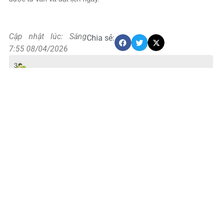
Cập nhật lúc: Sáng
Chia sẻ:
7:55 08/04/2026
3
moitruongtamphuc
:
2
8
-
3
1
4.6/5 - (1376 bình chọn)
/
0
1
/
2
0
2
6