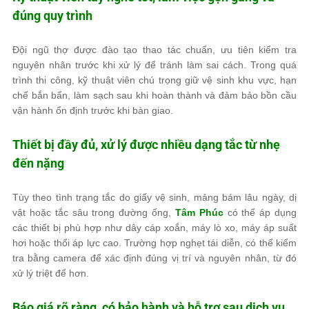
đúng quy trình
Đội ngũ thợ được đào tạo thao tác chuẩn, ưu tiên kiểm tra
nguyên nhân trước khi xử lý để tránh làm sai cách. Trong quá
trình thi công, kỹ thuật viên chú trọng giữ vệ sinh khu vực, hạn
chế bắn bẩn, làm sạch sau khi hoàn thành và đảm bảo bồn cầu
vận hành ổn định trước khi bàn giao.
Thiết bị đầy đủ, xử lý được nhiều dạng tắc từ nhẹ
đến nặng
Tùy theo tình trạng tắc do giấy vệ sinh, mảng bám lâu ngày, dị
vật hoặc tắc sâu trong đường ống,
Tâm Phúc
có thể áp dụng
các thiết bị phù hợp như dây cáp xoắn, máy lò xo, máy áp suất
hơi hoặc thổi áp lực cao. Trường hợp nghẹt tái diễn, có thể kiểm
tra bằng camera để xác định đúng vị trí và nguyên nhân, từ đó
xử lý triệt để hơn.
Báo giá rõ ràng, có bảo hành và hỗ trợ sau dịch vụ