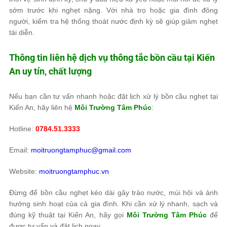
sớm trước khi nghẹt nặng. Với nhà trọ hoặc gia đình đông
người, kiểm tra hệ thống thoát nước định kỳ sẽ giúp giảm nghẹt
tái diễn.
Thông tin liên hệ dịch vụ thông tắc bồn cầu tại Kiến
An uy tín, chất lượng
Nếu bạn cần tư vấn nhanh hoặc đặt lịch xử lý bồn cầu nghẹt tại
Kiến An, hãy liên hệ
Môi Trường Tâm Phúc
:
Hotline:
0784.51.3333
Email:
moitruongtamphuc@gmail.com
Website:
moitruongtamphuc.vn
Đừng để bồn cầu nghẹt kéo dài gây trào nước, mùi hôi và ảnh
hưởng sinh hoạt của cả gia đình. Khi cần xử lý nhanh, sạch và
đúng kỹ thuật tại Kiến An, hãy gọi
Môi Trường Tâm Phúc
để
được tư vấn và đặt lịch ngay.