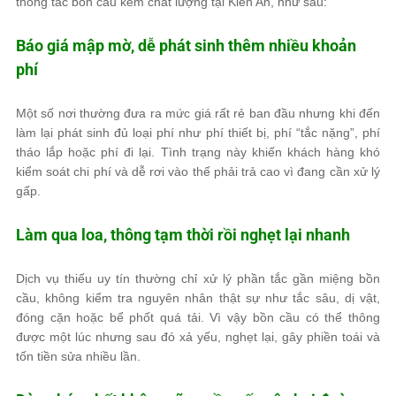
thông tắc bồn cầu kém chất lượng tại Kiến An, như sau:
Báo giá mập mờ, dễ phát sinh thêm nhiều khoản
phí
Một số nơi thường đưa ra mức giá rất rẻ ban đầu nhưng khi đến
làm lại phát sinh đủ loại phí như phí thiết bị, phí “tắc nặng”, phí
tháo lắp hoặc phí đi lại. Tình trạng này khiến khách hàng khó
kiểm soát chi phí và dễ rơi vào thế phải trả cao vì đang cần xử lý
gấp.
Làm qua loa, thông tạm thời rồi nghẹt lại nhanh
Dịch vụ thiếu uy tín thường chỉ xử lý phần tắc gần miệng bồn
cầu, không kiểm tra nguyên nhân thật sự như tắc sâu, dị vật,
đóng cặn hoặc bể phốt quá tải. Vì vậy bồn cầu có thể thông
được một lúc nhưng sau đó xả yếu, nghẹt lại, gây phiền toái và
tốn tiền sửa nhiều lần.