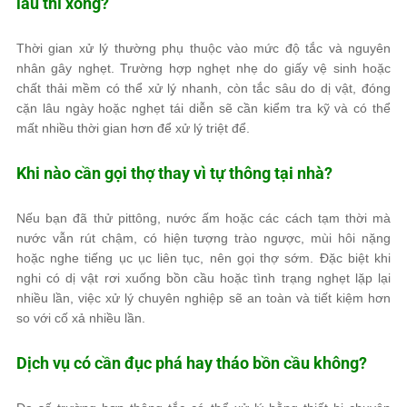
lâu thì xong?
Thời gian xử lý thường phụ thuộc vào mức độ tắc và nguyên
nhân gây nghẹt. Trường hợp nghẹt nhẹ do giấy vệ sinh hoặc
chất thải mềm có thể xử lý nhanh, còn tắc sâu do dị vật, đóng
cặn lâu ngày hoặc nghẹt tái diễn sẽ cần kiểm tra kỹ và có thể
mất nhiều thời gian hơn để xử lý triệt để.
Khi nào cần gọi thợ thay vì tự thông tại nhà?
Nếu bạn đã thử pittông, nước ấm hoặc các cách tạm thời mà
nước vẫn rút chậm, có hiện tượng trào ngược, mùi hôi nặng
hoặc nghe tiếng ục ục liên tục, nên gọi thợ sớm. Đặc biệt khi
nghi có dị vật rơi xuống bồn cầu hoặc tình trạng nghẹt lặp lại
nhiều lần, việc xử lý chuyên nghiệp sẽ an toàn và tiết kiệm hơn
so với cố xả nhiều lần.
Dịch vụ có cần đục phá hay tháo bồn cầu không?