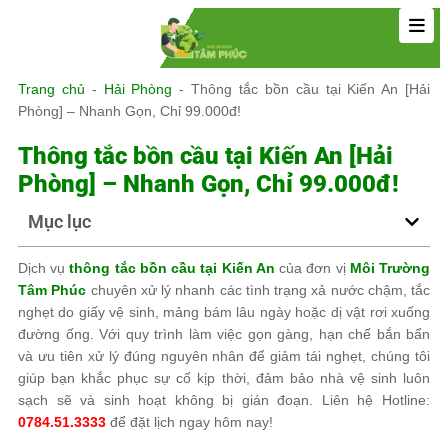
Trang chủ
-
Hải Phòng
-
Thông tắc bồn cầu tại Kiến An [Hải
Phòng] – Nhanh Gọn, Chỉ 99.000đ!
Thông tắc bồn cầu tại Kiến An [Hải
Phòng] – Nhanh Gọn, Chỉ 99.000đ!
Mục lục
Dịch vụ
thông tắc bồn cầu tại Kiến An
của đơn vị
Môi Trường
Tâm Phúc
chuyên xử lý nhanh các tình trạng xả nước chậm, tắc
nghẹt do giấy vệ sinh, mảng bám lâu ngày hoặc dị vật rơi xuống
đường ống. Với quy trình làm việc gọn gàng, hạn chế bắn bẩn
và ưu tiên xử lý đúng nguyên nhân để giảm tái nghẹt, chúng tôi
giúp bạn khắc phục sự cố kịp thời, đảm bảo nhà vệ sinh luôn
sạch sẽ và sinh hoạt không bị gián đoạn. Liên hệ Hotline:
0784.51.3333
để đặt lịch ngay hôm nay!