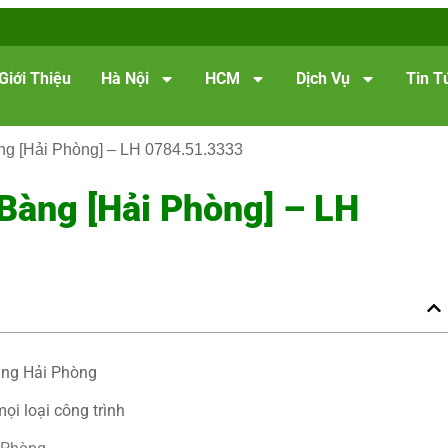
Giới Thiệu
Hà Nội
HCM
Dịch Vụ
Tin T
àng [Hải Phòng] – LH 0784.51.3333
 Bàng [Hải Phòng] – LH
Bàng Hải Phòng
ọi loại công trình