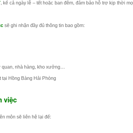
7
, kể cả ngày lễ – tết hoặc ban đêm, đảm bảo hỗ trợ kịp thời mọ
úc
sẽ ghi nhận đầy đủ thông tin bao gồm:
 cơ quan, nhà hàng, kho xưởng…
ốt tại Hồng Bàng Hải Phòng
m việc
ên môn sẽ liên hệ lại để: