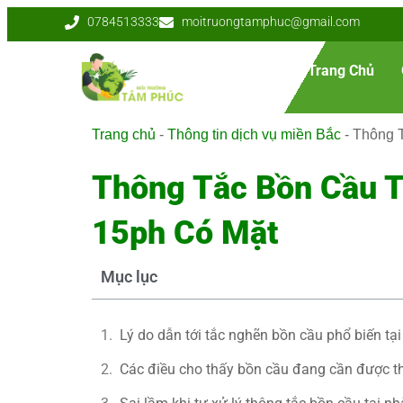
0784513333
moitruongtamphuc@gmail.com
Trang Chủ
Trang chủ
-
Thông tin dịch vụ miền Bắc
-
Thông 
Thông Tắc Bồn Cầu T
15ph Có Mặt
Mục lục
Lý do dẫn tới tắc nghẽn bồn cầu phổ biến tạ
Các điều cho thấy bồn cầu đang cần được th