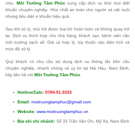
chịu.
Môi Trường Tâm Phúc
cung cấp dịch vụ khử mùi diệt
khuẩn chuyên nghiệp. Hóa chất an toàn cho người và vật nuôi
nhưng tiêu diệt vi khuẩn hiệu quả.
Sau khi xử lý, mùi hôi được loại bỏ hoàn toàn và không quay trở
lại. Dịch vụ thích hợp cho nhà hàng, khách sạn, bệnh viện cần
môi trường sạch sẽ. Giá cả hợp lý, tùy thuộc vào diện tích và
mức độ xử lý.
Quý khách có nhu cầu sử dụng dịch vụ thông tắc bồn cầu
chuyên nghiệp, nhanh chóng và uy tín tại Hải Hậu, Nam Định,
hãy liên hệ với
Môi Trường Tâm Phúc
:
Hotline/Zalo:
0784.51.3333
Email:
moitruongtamphuc@gmail.com
Website:
www.moitruongtamphuc.vn
Địa chỉ chi nhánh:
Số 33 Trần Văn Ơn, Mỹ Xá, Nam Định