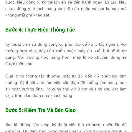
buộc. Nếu đồng ý, kỹ thuật viên sẽ tiến hành ngay lập tức. Nếu
chưa đồng ý, khách hàng có thể cân nhắc và gọi lại sau mà
không mất phí khảo sát.
Bước 4: Thực Hiện Thông Tắc
Kỹ thuật viên sử dụng công cụ phù hợp để xử lý tắc nghẽn. Với
trường hợp nhẹ, dây cáp xoắn hoặc máy áp suất hơi sẽ được
dùng. Với trường hợp nặng hơn, máy lò xo chuyên dụng sẽ
được triển khai.
Quá trình thông tắc thường mất từ 15 đến 45 phút tùy tình
huống. Kỹ thuật viên làm việc cẩn thận để không làm hỏng men
sứ hoặc đường ống. Họ cũng chú ý giữ gìn vệ sinh khu vực làm
việc, tránh làm bẩn nhà khách hàng.
Bước 5: Kiểm Tra Và Bàn Giao
Sau khi thông tắc xong, kỹ thuật viên thử xả nước nhiều lần để
kiểm tra. Họ đảm bảo nước thoát nhanh, không còn âm thanh lạ