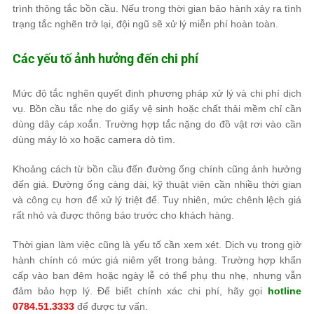
trình thông tắc bồn cầu. Nếu trong thời gian bảo hành xảy ra tình
trạng tắc nghẽn trở lại, đội ngũ sẽ xử lý miễn phí hoàn toàn.
Các yếu tố ảnh hưởng đến chi phí
Mức độ tắc nghẽn quyết định phương pháp xử lý và chi phí dịch
vụ. Bồn cầu tắc nhẹ do giấy vệ sinh hoặc chất thải mềm chỉ cần
dùng dây cáp xoắn. Trường hợp tắc nặng do đồ vật rơi vào cần
dùng máy lò xo hoặc camera dò tìm.
Khoảng cách từ bồn cầu đến đường ống chính cũng ảnh hưởng
đến giá. Đường ống càng dài, kỹ thuật viên cần nhiều thời gian
và công cụ hơn để xử lý triệt để. Tuy nhiên, mức chênh lệch giá
rất nhỏ và được thông báo trước cho khách hàng.
Thời gian làm việc cũng là yếu tố cần xem xét. Dịch vụ trong giờ
hành chính có mức giá niêm yết trong bảng. Trường hợp khẩn
cấp vào ban đêm hoặc ngày lễ có thể phụ thu nhẹ, nhưng vẫn
đảm bảo hợp lý. Để biết chính xác chi phí, hãy gọi
hotline
0784.51.3333
để được tư vấn.