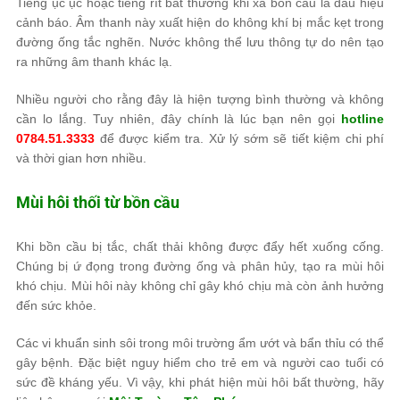
Tiếng ục ục hoặc tiếng rít bất thường khi xả bồn cầu là dấu hiệu
cảnh báo. Âm thanh này xuất hiện do không khí bị mắc kẹt trong
đường ống tắc nghẽn. Nước không thể lưu thông tự do nên tạo
ra những âm thanh khác lạ.
Nhiều người cho rằng đây là hiện tượng bình thường và không
cần lo lắng. Tuy nhiên, đây chính là lúc bạn nên gọi
hotline
0784.51.3333
để được kiểm tra. Xử lý sớm sẽ tiết kiệm chi phí
và thời gian hơn nhiều.
Mùi hôi thối từ bồn cầu
Khi bồn cầu bị tắc, chất thải không được đẩy hết xuống cống.
Chúng bị ứ đọng trong đường ống và phân hủy, tạo ra mùi hôi
khó chịu. Mùi hôi này không chỉ gây khó chịu mà còn ảnh hưởng
đến sức khỏe.
Các vi khuẩn sinh sôi trong môi trường ẩm ướt và bẩn thỉu có thể
gây bệnh. Đặc biệt nguy hiểm cho trẻ em và người cao tuổi có
sức đề kháng yếu. Vì vậy, khi phát hiện mùi hôi bất thường, hãy