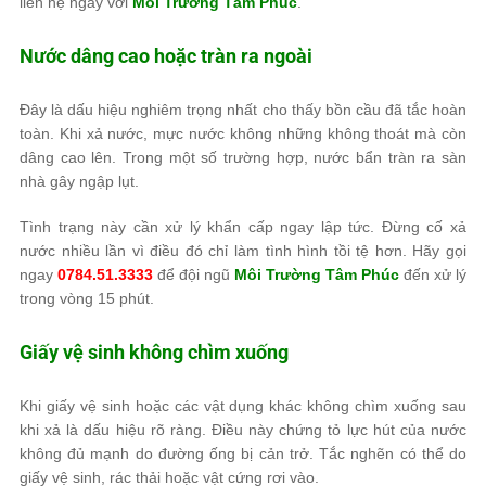
liên hệ ngay với
Môi Trường Tâm Phúc
.
Nước dâng cao hoặc tràn ra ngoài
Đây là dấu hiệu nghiêm trọng nhất cho thấy bồn cầu đã tắc hoàn
toàn. Khi xả nước, mực nước không những không thoát mà còn
dâng cao lên. Trong một số trường hợp, nước bẩn tràn ra sàn
nhà gây ngập lụt.
Tình trạng này cần xử lý khẩn cấp ngay lập tức. Đừng cố xả
nước nhiều lần vì điều đó chỉ làm tình hình tồi tệ hơn. Hãy gọi
ngay
0784.51.3333
để đội ngũ
Môi Trường Tâm Phúc
đến xử lý
trong vòng 15 phút.
Giấy vệ sinh không chìm xuống
Khi giấy vệ sinh hoặc các vật dụng khác không chìm xuống sau
khi xả là dấu hiệu rõ ràng. Điều này chứng tỏ lực hút của nước
không đủ mạnh do đường ống bị cản trở. Tắc nghẽn có thể do
giấy vệ sinh, rác thải hoặc vật cứng rơi vào.