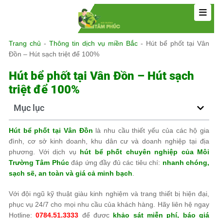
Trang chủ
-
Thông tin dịch vụ miền Bắc
-
Hút bể phốt tại Vân
Đồn – Hút sạch triệt để 100%
Hút bể phốt tại Vân Đồn – Hút sạch
triệt để 100%
Mục lục
Hút bể phốt tại Vân Đồn
là nhu cầu thiết yếu của các hộ gia
đình, cơ sở kinh doanh, khu dân cư và doanh nghiệp tại địa
phương. Với dịch vụ
hút bể phốt chuyên nghiệp của
Môi
Trường Tâm Phúc
đáp ứng đầy đủ các tiêu chí:
nhanh chóng,
sạch sẽ, an toàn và giá cả minh bạch
.
Với đội ngũ kỹ thuật giàu kinh nghiệm và trang thiết bị hiện đại,
phục vụ 24/7 cho mọi nhu cầu của khách hàng. Hãy liên hệ ngay
Hotline:
0784.51.3333
để được
khảo sát miễn phí, báo giá