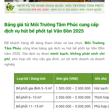
Bảng giá từ
Môi Trường Tâm Phúc
cung cấp
dịch vụ hút bể phốt tại Vân Đồn 2025
Để khách hàng dễ dàng tham khảo và lựa chọn,
Môi Trường
Tâm Phúc
công khai bảng giá dịch vụ hút bể phốt tại Vân Đồn
năm 2025. Giá dịch vụ được
minh bạch, không phát sinh chi
phí
, phù hợp với nhu cầu gia đình, cơ sở kinh doanh và doanh
nghiệp.
Loại bể / Dung tích
Đơn giá (VNĐ)
Ghi chú
Bể phốt gia đình 3–5 m³
1.500.000 – 2.000.000
Hút sạch t
Bể phốt 6–10 m³
2.500.000 – 3.500.000
Thích hợp
Bể phốt 11–15 m³
4.000.000 – 5.000.000
Phù hợp 