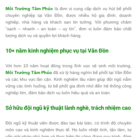
Môi Trường Tâm Phúc
là đơn vị cung cấp dịch vụ hút bể phốt
chuyên nghiệp tại Vân Đồn, được nhiều hộ gia đình, doanh
nghiệp, nhà hàng và khách sạn tin tưởng. Với phương châm
“sạch – nhanh – an toàn – uy tín”, đơn vị luôn đảm bảo chất
lượng dịch vụ và quyền lợi khách hàng.
10+ năm kinh nghiệm phục vụ tại Vân Đồn
Với hơn 10 năm hoạt động trong lĩnh vực vệ sinh môi trường,
Môi Trường Tâm Phúc
đã xử lý hàng nghìn bể phốt tại Vân Đồn
và các khu vực lân cận. Kinh nghiệm lâu năm giúp đội ngũ nắm
vững các tình huống, từ bể phốt gia đình nhỏ đến hệ thống công
nghiệp lớn, đảm bảo dịch vụ luôn hiệu quả và an toàn.
Sở hữu đội ngũ kỹ thuật lành nghề, trách nhiệm cao
Đội ngũ kỹ thuật viên được đào tạo bài bản, có trình độ chuyên
môn cao và kinh nghiệm thực tế. Họ luôn nhiệt tình, tận tâm, tư
vấn giải pháp phù hợp và thực hiện thi công đúng quy trình, đảm