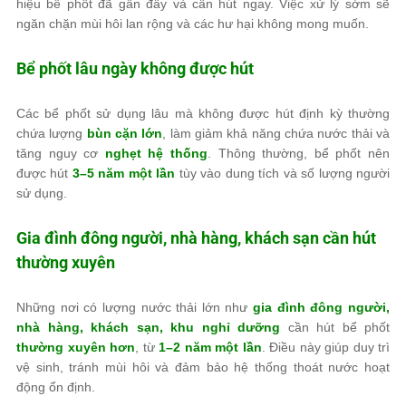
hiệu bể phốt đã gần đầy và cần hút ngay. Việc xử lý sớm sẽ
ngăn chặn mùi hôi lan rộng và các hư hại không mong muốn.
Bể phốt lâu ngày không được hút
Các bể phốt sử dụng lâu mà không được hút định kỳ thường
chứa lượng
bùn cặn lớn
, làm giảm khả năng chứa nước thải và
tăng nguy cơ
nghẹt hệ thống
. Thông thường, bể phốt nên
được hút
3–5 năm một lần
tùy vào dung tích và số lượng người
sử dụng.
Gia đình đông người, nhà hàng, khách sạn cần hút
thường xuyên
Những nơi có lượng nước thải lớn như
gia đình đông người,
nhà hàng, khách sạn, khu nghỉ dưỡng
cần hút bể phốt
thường xuyên hơn
, từ
1–2 năm một lần
. Điều này giúp duy trì
vệ sinh, tránh mùi hôi và đảm bảo hệ thống thoát nước hoạt
động ổn định.