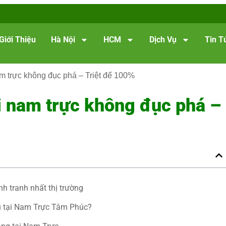
Giới Thiệu
Hà Nội
HCM
Dịch Vụ
Tin T
am trực không đục phá – Triệt để 100%
i nam trực không đục phá –
h tranh nhất thị trường
ầu tại Nam Trực Tâm Phúc?