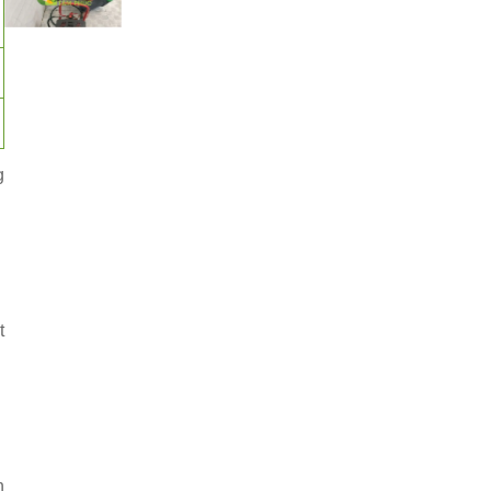
g
t
n