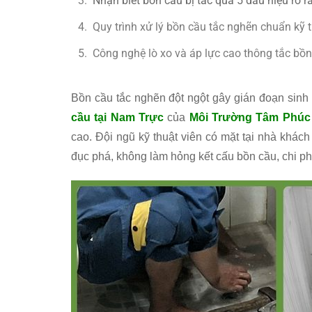
Nhận biết bồn cầu bị tắc qua 5 dấu hiệu rõ 
Quy trình xử lý bồn cầu tắc nghẽn chuẩn kỹ 
Công nghệ lò xo và áp lực cao thông tắc bồn
Bồn cầu tắc nghẽn đột ngột gây gián đoạn sinh 
cầu tại Nam Trực
của
Môi Trường Tâm Phúc
cao. Đội ngũ kỹ thuật viên có mặt tại nhà khác
đục phá, không làm hỏng kết cấu bồn cầu, chi ph