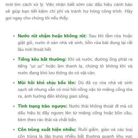
mới tìm cách xử lý. Việc nhận biết sớm các dấu hiệu cảnh báo
sẽ giúp bạn tiết kiệm chi phí và tránh hư hỏng công trình. Hãy
gọi ngay cho chúng tôi nếu thấy:
Nước rút chậm hoặc không rút:
Sau khi tắm rửa hoặc
giặt giũ, nước ở sàn nhà vệ sinh, bồn rửa bát đọng lại rất
lâu mới thoát hết.
Tiếng kêu bất thường:
Khi xả nước, đường ống phát ra
tiếng “ục ục” hoặc âm thanh lạ, chứng tỏ không khí và
nước đang khó lưu thông do có vật cản.
Mùi hôi khó chịu bốc lên:
Dù đã cọ rửa nhà vệ sinh
sạch sẽ nhưng vẫn có mùi hôi nồng nặc từ miệng cống tỏa
ra, ảnh hưởng đến không gian sống.
Tình trạng trào ngược:
Nước thải không thoát đi mà có
dấu hiệu bị đẩy ngược lên từ miệng cống hoặc bồn cầu,
kèm theo rác thải và chất bẩn.
Côn trùng xuất hiện nhiều:
Ruồi giấm, gián và các loại
côn trùng lạ tập trung nhiều bất thường quanh khu vực