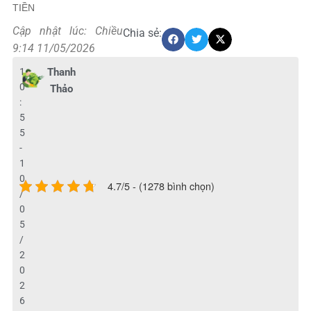
TIỀN
Cập nhật lúc: Chiều
Chia sẻ:
9:14 11/05/2026
1
Thanh
0
Thảo
:
5
5
-
1
0
4.7/5 - (1278 bình chọn)
/
0
5
/
2
0
2
6