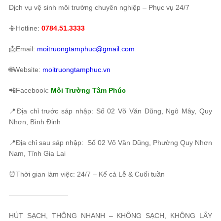
Dịch vụ vệ sinh môi trường chuyên nghiệp – Phục vụ 24/7
📳Hotline:
0784.51.3333
📩Email:
moitruongtamphuc@gmail.com
🌐Website:
moitruongtamphuc.vn
📲Facebook:
Môi Trường Tâm Phúc
📍Địa chỉ trước sáp nhập: Số 02 Võ Văn Dũng, Ngô Mây, Quy
Nhơn, Bình Định
📍Địa chỉ sau sáp nhập: Số 02 Võ Văn Dũng, Phường Quy Nhơn
Nam, Tỉnh Gia Lai
⏰Thời gian làm việc: 24/7 – Kể cả Lễ & Cuối tuần
────────────
HÚT SẠCH, THÔNG NHANH – KHÔNG SẠCH, KHÔNG LẤY