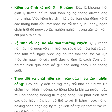
Kiểm tra định kỳ mỗi 3 – 6 tháng:
Đây là khoảng thời
gian lý tưởng để rà soát toàn bộ hệ thống đường ống
trong nhà. Việc kiểm tra định kỳ giúp bạn chủ động xử lý
các mảng bám dầu mỡ hoặc tóc rối tích tụ lâu ngày, ngăn
chặn triệt để nguy cơ tắc nghẽn nghiêm trọng gây tốn kém
chi phí sửa chữa.
Vệ sinh và loại bỏ rác thải thường xuyên:
Quý khách
nên tập thói quen vệ sinh lưới lọc rác ở bồn rửa bát và sàn
nhà tắm mỗi ngày. Việc loại bỏ rác thải thô, tóc và vụn
thức ăn ngay từ cửa ngõ đường ống là cách đơn giản
nhưng hiệu quả nhất để giữ cho dòng chảy luôn thông
suốt.
Theo dõi và phát hiện sớm các dấu hiệu tắc nghẽn
cống:
Hãy chú ý đến những thay đổi nhỏ như nước rút
chậm hơn bình thường, có tiếng kêu lạ khi xả nước hoặc
mùi hôi thoang thoảng từ miệng cống. Khi phát hiện sớm
các dấu hiệu này, bạn có thể tự xử lý bằng nước nóng,
baking soda hoặc gọi kỹ thuật viên hỗ trợ kịp thời trước khi
sự cố trở nên tồi tệ hơn.