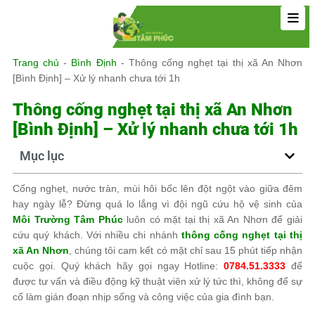
Trang chủ
-
Bình Định
-
Thông cống nghẹt tại thị xã An Nhơn
[Bình Định] – Xử lý nhanh chưa tới 1h
Thông cống nghẹt tại thị xã An Nhơn
[Bình Định] – Xử lý nhanh chưa tới 1h
Mục lục
Cống nghẹt, nước tràn, mùi hôi bốc lên đột ngột vào giữa đêm
hay ngày lễ? Đừng quá lo lắng vì đội ngũ cứu hộ vệ sinh của
Môi Trường Tâm Phúc
luôn có mặt tại thị xã An Nhơn để giải
cứu quý khách. Với nhiều chi nhánh
thông cống nghẹt tại thị
xã An Nhơn
, chúng tôi cam kết có mặt chỉ sau 15 phút tiếp nhận
cuộc gọi. Quý khách hãy gọi ngay Hotline:
0784.51.3333
để
được tư vấn và điều động kỹ thuật viên xử lý tức thì, không để sự
cố làm gián đoạn nhịp sống và công việc của gia đình bạn.