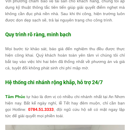
Với phương châm bảo vệ tài sản cho khách hàng, chúng tôi áp
dụng kỹ thuật thông tắc tiên tiến giúp giải quyết điểm nghẹt mà
không cần đục phá nền nhà. Sau khi thi công, hiện trường luôn
được dọn dẹp sạch sẽ, trả lại nguyên trạng cho công trình.
Quy trình rõ ràng, minh bạch
Mọi bước từ khảo sát, báo giá đến nghiệm thu đều được thực
hiện công khai. Quý khách hoàn toàn yên tâm vì chúng tôi chỉ
bắt tay vào việc khi hai bên đã thống nhất về phương án và giá
cả, tuyệt đối không phát sinh chi phí mập mờ.
Hệ thống chi nhánh rộng khắp, hỗ trợ 24/7
Tâm Phúc
tự hào là đơn vị có nhiều chi nhánh nhất tại An Nhơn
hiện nay. Bất kể ngày nghỉ, lễ Tết hay đêm muộn, chỉ cần bạn
gọi Hotline:
0784.51.3333
, đội ngũ cứu hộ sẽ có mặt ngay lập
tức để giải quyết mọi phiền toái.