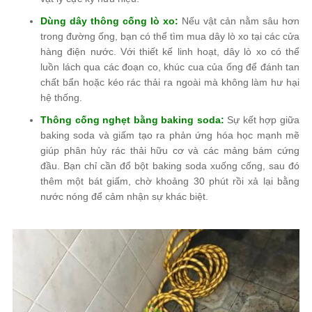
Dùng dây thông cống lò xo:
Nếu vật cản nằm sâu hơn
trong đường ống, bạn có thể tìm mua dây lò xo tại các cửa
hàng điện nước. Với thiết kế linh hoạt, dây lò xo có thể
luồn lách qua các đoạn co, khúc cua của ống để đánh tan
chất bẩn hoặc kéo rác thải ra ngoài mà không làm hư hại
hệ thống.
Thông cống nghẹt bằng baking soda:
Sự kết hợp giữa
baking soda và giấm tạo ra phản ứng hóa học mạnh mẽ
giúp phân hủy rác thải hữu cơ và các mảng bám cứng
đầu. Bạn chỉ cần đổ bột baking soda xuống cống, sau đó
thêm một bát giấm, chờ khoảng 30 phút rồi xả lại bằng
nước nóng để cảm nhận sự khác biệt.