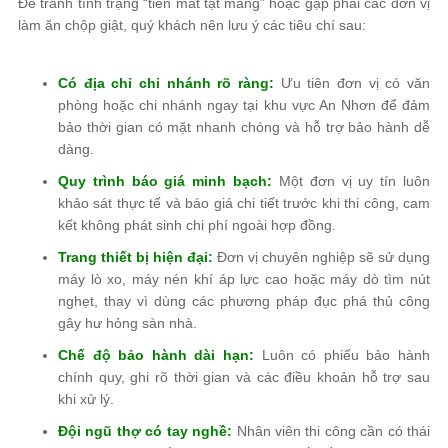
Để tránh tình trạng “tiền mất tật mang” hoặc gặp phải các đơn vị
làm ăn chộp giật, quý khách nên lưu ý các tiêu chí sau:
Có địa chỉ chi nhánh rõ ràng:
Ưu tiên đơn vị có văn
phòng hoặc chi nhánh ngay tại khu vực An Nhơn để đảm
bảo thời gian có mặt nhanh chóng và hỗ trợ bảo hành dễ
dàng.
Quy trình báo giá minh bạch:
Một đơn vị uy tín luôn
khảo sát thực tế và báo giá chi tiết trước khi thi công, cam
kết không phát sinh chi phí ngoài hợp đồng.
Trang thiết bị hiện đại:
Đơn vị chuyên nghiệp sẽ sử dụng
máy lò xo, máy nén khí áp lực cao hoặc máy dò tìm nút
nghẹt, thay vì dùng các phương pháp đục phá thủ công
gây hư hỏng sàn nhà.
Chế độ bảo hành dài hạn:
Luôn có phiếu bảo hành
chính quy, ghi rõ thời gian và các điều khoản hỗ trợ sau
khi xử lý.
Đội ngũ thợ có tay nghề:
Nhân viên thi công cần có thái