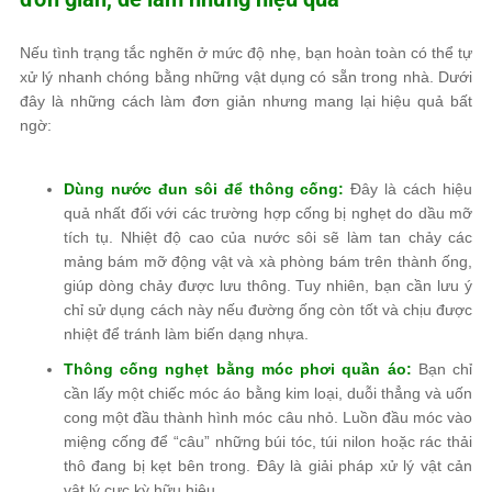
Nếu tình trạng tắc nghẽn ở mức độ nhẹ, bạn hoàn toàn có thể tự
xử lý nhanh chóng bằng những vật dụng có sẵn trong nhà. Dưới
đây là những cách làm đơn giản nhưng mang lại hiệu quả bất
ngờ:
Dùng nước đun sôi để thông cống:
Đây là cách hiệu
quả nhất đối với các trường hợp cống bị nghẹt do dầu mỡ
tích tụ. Nhiệt độ cao của nước sôi sẽ làm tan chảy các
mảng bám mỡ động vật và xà phòng bám trên thành ống,
giúp dòng chảy được lưu thông. Tuy nhiên, bạn cần lưu ý
chỉ sử dụng cách này nếu đường ống còn tốt và chịu được
nhiệt để tránh làm biến dạng nhựa.
Thông cống nghẹt bằng móc phơi quần áo:
Bạn chỉ
cần lấy một chiếc móc áo bằng kim loại, duỗi thẳng và uốn
cong một đầu thành hình móc câu nhỏ. Luồn đầu móc vào
miệng cống để “câu” những búi tóc, túi nilon hoặc rác thải
thô đang bị kẹt bên trong. Đây là giải pháp xử lý vật cản
vật lý cực kỳ hữu hiệu.