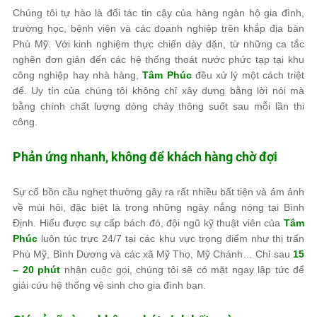
Chúng tôi tự hào là đối tác tin cậy của hàng ngàn hộ gia đình,
trường học, bệnh viện và các doanh nghiệp trên khắp địa bàn
Phù Mỹ. Với kinh nghiệm thực chiến dày dặn, từ những ca tắc
nghẽn đơn giản đến các hệ thống thoát nước phức tạp tại khu
công nghiệp hay nhà hàng,
Tâm Phúc
đều xử lý một cách triệt
để. Uy tín của chúng tôi không chỉ xây dựng bằng lời nói mà
bằng chính chất lượng dòng chảy thông suốt sau mỗi lần thi
công.
Phản ứng nhanh, không để khách hàng chờ đợi
Sự cố bồn cầu nghẹt thường gây ra rất nhiều bất tiện và ám ảnh
về mùi hôi, đặc biệt là trong những ngày nắng nóng tại Bình
Định. Hiểu được sự cấp bách đó, đội ngũ kỹ thuật viên của
Tâm
Phúc
luôn túc trực 24/7 tại các khu vực trọng điểm như thị trấn
Phù Mỹ, Bình Dương và các xã Mỹ Thọ, Mỹ Chánh… Chỉ sau
15
– 20 phút
nhận cuộc gọi, chúng tôi sẽ có mặt ngay lập tức để
giải cứu hệ thống vệ sinh cho gia đình bạn.