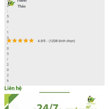
1
Thanh
2
Thảo
:
5
0
-
1
3
4.9/5 - (1238 bình chọn)
/
0
5
/
2
0
2
6
Liên hệ