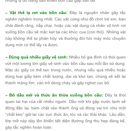
những lý do hàng đầu khiến bồn cầu gặp vấn đề:
– Vật thể lạ rơi vào bồn cầu:
Đây là nguyên nhân gây tắc
nghẽn nghiêm trọng nhất. Các vật cứng như đồ chơi trẻ em, bàn
chải đánh răng, nắp chai, hoặc các vật dụng cá nhân vô tình rơi
xuống bồn cầu sẽ mắc kẹt tại các khúc cua (con thỏ). Những vật
này không thể tự phân hủy và thường đòi hỏi máy móc chuyên
dụng mới có thể lấy ra được.
– Dùng quá nhiều giấy vệ sinh:
Nhiều hộ gia đình có thói quen
vứt một lượng lớn giấy vệ sinh vào bồn cầu sau mỗi lần sử dụng.
Mặc dù giấy có thể tan trong nước, nhưng nếu quá nhiều hoặc
dùng loại giấy kém chất lượng, dai và khó tan, chúng sẽ kết lại
thành mảng lớn, cản trở dòng chảy và gây nghẹt cục bộ.
– Đổ dầu mỡ và thức ăn thừa xuống bồn cầu:
Đây là thói
quen tai hại của rất nhiều người. Dầu mỡ khi gặp nước lạnh sẽ
đông đặc lại, bám chặt vào thành ống và đóng vai trò như một
“chất keo” giữ lại các vụn thức ăn, tóc và rác thải khác. Lâu dần,
lớp mỡ này dày lên khiến tiết diện đường ống thu hẹp đáng kể,
gây tắc nghẽn hoàn toàn.