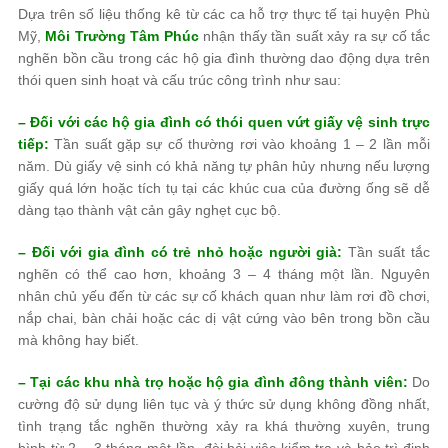
Dựa trên số liệu thống kê từ các ca hỗ trợ thực tế tại huyện Phù
Mỹ,
Môi Trường Tâm Phúc
nhận thấy tần suất xảy ra sự cố tắc
nghẽn bồn cầu trong các hộ gia đình thường dao động dựa trên
thói quen sinh hoạt và cấu trúc công trình như sau:
– Đối với các hộ gia đình có thói quen vứt giấy vệ sinh trực
tiếp:
Tần suất gặp sự cố thường rơi vào khoảng 1 – 2 lần mỗi
năm. Dù giấy vệ sinh có khả năng tự phân hủy nhưng nếu lượng
giấy quá lớn hoặc tích tụ tại các khúc cua của đường ống sẽ dễ
dàng tạo thành vật cản gây nghẹt cục bộ.
– Đối với gia đình có trẻ nhỏ hoặc người già:
Tần suất tắc
nghẽn có thể cao hơn, khoảng 3 – 4 tháng một lần. Nguyên
nhân chủ yếu đến từ các sự cố khách quan như làm rơi đồ chơi,
nắp chai, bàn chải hoặc các dị vật cứng vào bên trong bồn cầu
mà không hay biết.
– Tại các khu nhà trọ hoặc hộ gia đình đông thành viên:
Do
cường độ sử dụng liên tục và ý thức sử dụng không đồng nhất,
tình trạng tắc nghẽn thường xảy ra khá thường xuyên, trung
bình từ 2 – 3 tháng một lần, đòi hỏi việc kiểm tra và bảo trì định