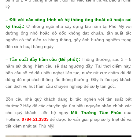
kỳ.
– Đối với các công trình có hệ thống ống thoát cũ hoặc sai
kỹ thuật:
Ở những ngôi nhà xây dựng lâu năm tại Phù Mỹ với
đường ống nhỏ hoặc độ dốc không đạt chuẩn, tần suất tắc
nghẽn có thể diễn ra hàng tháng, gây ảnh hưởng nghiêm trọng
đến sinh hoạt hàng ngày.
– Tần suất đầy hầm cầu (Bể phốt):
Thông thường, sau 3 – 5
năm sử dụng, hầm cầu sẽ đạt ngưỡng đầy. Tại thời điểm này,
bồn cầu sẽ có dấu hiệu nghẹt liên tục, nước rút cực chậm dù đã
dùng đủ mọi cách thông tắc thông thường. Đây là lúc quý khách
cần dịch vụ hút hầm cầu chuyên nghiệp để xử lý tận gốc.
Bồn cầu nhà quý khách đang bị tắc nghẽn với tần suất bất
thường? Hãy để các chuyên gia tìm hiểu nguyên nhân chính xác
cho quý khách. Liên hệ ngay
Môi Trường Tâm Phúc
qua
Hotline:
0784.51.3333
để được tư vấn giải pháp xử lý triệt để và
tiết kiệm nhất tại Phù Mỹ!