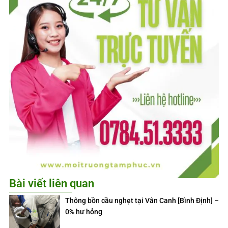
Bài viết liên quan
Thông bồn cầu nghẹt tại Vân Canh [Bình Định] –
0% hư hỏng