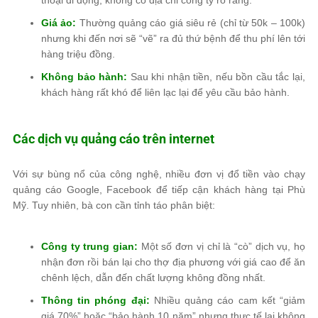
Giá ảo:
Thường quảng cáo giá siêu rẻ (chỉ từ 50k – 100k)
nhưng khi đến nơi sẽ “vẽ” ra đủ thứ bệnh để thu phí lên tới
hàng triệu đồng.
Không bảo hành:
Sau khi nhận tiền, nếu bồn cầu tắc lại,
khách hàng rất khó để liên lạc lại để yêu cầu bảo hành.
Các dịch vụ quảng cáo trên internet
Với sự bùng nổ của công nghệ, nhiều đơn vị đổ tiền vào chạy
quảng cáo Google, Facebook để tiếp cận khách hàng tại Phù
Mỹ. Tuy nhiên, bà con cần tỉnh táo phân biệt:
Công ty trung gian:
Một số đơn vị chỉ là “cò” dịch vụ, họ
nhận đơn rồi bán lại cho thợ địa phương với giá cao để ăn
chênh lệch, dẫn đến chất lượng không đồng nhất.
Thông tin phóng đại:
Nhiều quảng cáo cam kết “giảm
giá 70%” hoặc “bảo hành 10 năm” nhưng thực tế lại không