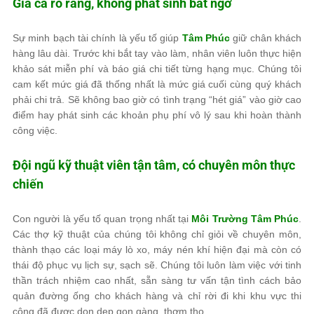
Giá cả rõ ràng, không phát sinh bất ngờ
Sự minh bạch tài chính là yếu tố giúp
Tâm Phúc
giữ chân khách
hàng lâu dài. Trước khi bắt tay vào làm, nhân viên luôn thực hiện
khảo sát miễn phí và báo giá chi tiết từng hạng mục. Chúng tôi
cam kết mức giá đã thống nhất là mức giá cuối cùng quý khách
phải chi trả. Sẽ không bao giờ có tình trạng “hét giá” vào giờ cao
điểm hay phát sinh các khoản phụ phí vô lý sau khi hoàn thành
công việc.
Đội ngũ kỹ thuật viên tận tâm, có chuyên môn thực
chiến
Con người là yếu tố quan trọng nhất tại
Môi Trường Tâm Phúc
.
Các thợ kỹ thuật của chúng tôi không chỉ giỏi về chuyên môn,
thành thạo các loại máy lò xo, máy nén khí hiện đại mà còn có
thái độ phục vụ lịch sự, sạch sẽ. Chúng tôi luôn làm việc với tinh
thần trách nhiệm cao nhất, sẵn sàng tư vấn tận tình cách bảo
quản đường ống cho khách hàng và chỉ rời đi khi khu vực thi
công đã được dọn dẹp gọn gàng, thơm tho.