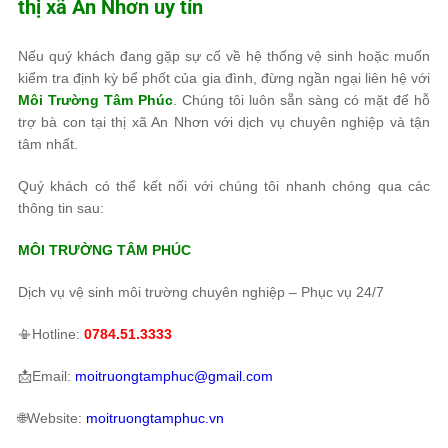
thị xã An Nhơn uy tín
Nếu quý khách đang gặp sự cố về hệ thống vệ sinh hoặc muốn
kiểm tra định kỳ bể phốt của gia đình, đừng ngần ngại liên hệ với
Môi Trường Tâm Phúc
. Chúng tôi luôn sẵn sàng có mặt để hỗ
trợ bà con tại thị xã An Nhơn với dịch vụ chuyên nghiệp và tận
tâm nhất.
Quý khách có thể kết nối với chúng tôi nhanh chóng qua các
thông tin sau:
MÔI TRƯỜNG TÂM PHÚC
Dịch vụ vệ sinh môi trường chuyên nghiệp – Phục vụ 24/7
📳Hotline:
0784.51.3333
📩Email:
moitruongtamphuc@gmail.com
🌐Website:
moitruongtamphuc.vn