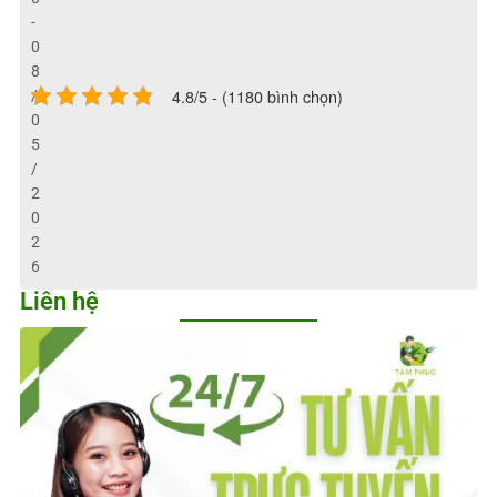
-
0
8
4.8/5 - (1180 bình chọn)
/
0
5
/
2
0
2
6
Liên hệ