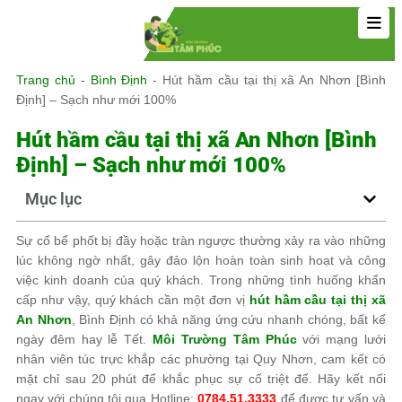
Trang chủ
-
Bình Định
-
Hút hầm cầu tại thị xã An Nhơn [Bình
Định] – Sạch như mới 100%
Hút hầm cầu tại thị xã An Nhơn [Bình
Định] – Sạch như mới 100%
Mục lục
Sự cố bể phốt bị đầy hoặc tràn ngược thường xảy ra vào những
lúc không ngờ nhất, gây đảo lộn hoàn toàn sinh hoạt và công
việc kinh doanh của quý khách. Trong những tình huống khẩn
cấp như vậy, quý khách cần một đơn vị
hút hầm cầu tại thị xã
An Nhơn
, Bình Định có khả năng ứng cứu nhanh chóng, bất kể
ngày đêm hay lễ Tết.
Môi Trường Tâm Phúc
với mạng lưới
nhân viên túc trực khắp các phường tại Quy Nhơn, cam kết có
mặt chỉ sau 20 phút để khắc phục sự cố triệt để. Hãy kết nối
ngay với chúng tôi qua Hotline:
0784.51.3333
để được tư vấn và