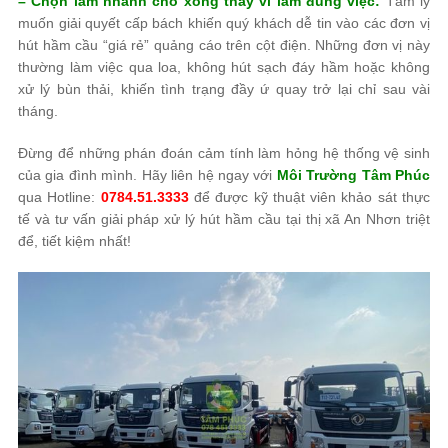
– Chọn làm nhanh cho xong thay vì làm đúng việc:
Tâm lý
muốn giải quyết cấp bách khiến quý khách dễ tin vào các đơn vị
hút hầm cầu “giá rẻ” quảng cáo trên cột điện. Những đơn vị này
thường làm việc qua loa, không hút sạch đáy hầm hoặc không
xử lý bùn thải, khiến tình trạng đầy ứ quay trở lại chỉ sau vài
tháng.
Đừng để những phán đoán cảm tính làm hỏng hệ thống vệ sinh
của gia đình mình. Hãy liên hệ ngay với
Môi Trường Tâm Phúc
qua Hotline:
0784.51.3333
để được kỹ thuật viên khảo sát thực
tế và tư vấn giải pháp xử lý hút hầm cầu tại thị xã An Nhơn triệt
để, tiết kiệm nhất!