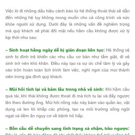
Việc lờ đi những dấu hiệu cảnh báo từ hệ thống thoát thải sẽ dẫn
đến những hệ lụy không mong muốn cho cả công trình và sức
khỏe người sử dụng. Dưới đây là những vấn đề nghiêm trọng
mà quý khách sẽ phải đối mặt nếu hầm cầu không được xử lý
kịp thời như sau:
– Sinh hoạt hằng ngày dễ bị gián đoạn liên tục:
Hệ thống vệ
sinh bị đình trệ khiến các nhu cầu cơ bản như tắm giặt, đi vệ
sinh trở nên khó khăn. Điều này tạo ra sự ức chế tâm lý và gây
xáo trộn hoàn toàn lịch trình làm việc, nghỉ ngơi của mọi thành
viên trong gia đình quý khách.
– Mùi hôi tích lại và bám lâu trong nhà vệ sinh:
Khi hầm cầu
quá tải, khí thải không được thoát đi mà tích tụ lại và đẩy ngược
lên theo đường ống. Mùi hôi nồng nặc này bám vào quần áo, vật
dụng và len lỏi khắp các phòng, tạo ra môi trường sống ngột
ngạt và tiềm ẩn nguy cơ về bệnh hô hấp.
– Bồn cầu dễ chuyển sang tình trạng xả chậm, trào ngược:
Đây là cấp độ báo động đỏ khi chất thải không thể trôi xuống bể