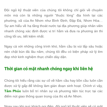
Đội ngũ kỹ thuật viên của chúng tôi không chỉ giỏi về chuyên
môn mà còn là những người “thuộc lòng” địa hình tại các
phường, xã của An Nhơn như Bình Định, Đập Đá, Nhơn Hòa…
Sự am hiểu về hạ tầng thoát nước tại địa phương giúp nhân viên
nhanh chóng xác định được vị trí hầm và đưa ra phương án thi
công tối ưu, tiết kiệm nhất.
Ngay cả với những công trình khó, hầm cầu bị vùi lấp sâu hoặc
nén chặt bùn đá lâu năm, chúng tôi đều có biện pháp xử lý êm
đẹp nhờ kinh nghiệm thực chiến dày dặn.
Thời gian có mặt nhanh chóng ngay khi liên hệ
Chúng tôi hiểu rằng các sự cố về hầm cầu hay bồn cầu luôn cần
được xử lý gấp để không làm gián đoạn sinh hoạt. Chính vì vậy,
Tâm Phúc
luôn bố trí nhân sự và phương tiện túc trực tại các
điểm nút giao thông quan trọng của thị xã An Nhơn.
Ngay sau khi quý khách gọi điện, đội ngũ kỹ thuật viên sẽ có mặt