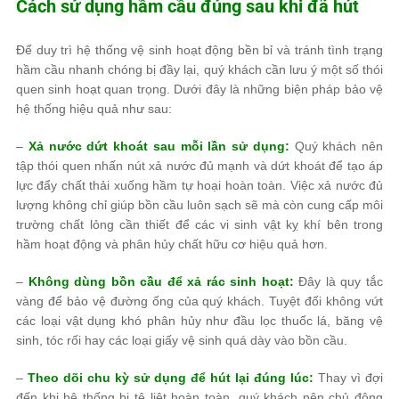
Cách sử dụng hầm cầu đúng sau khi đã hút
Để duy trì hệ thống vệ sinh hoạt động bền bỉ và tránh tình trạng
hầm cầu nhanh chóng bị đầy lại, quý khách cần lưu ý một số thói
quen sinh hoạt quan trọng. Dưới đây là những biện pháp bảo vệ
hệ thống hiệu quả như sau:
–
Xả nước dứt khoát sau mỗi lần sử dụng:
Quý khách nên
tập thói quen nhấn nút xả nước đủ mạnh và dứt khoát để tạo áp
lực đẩy chất thải xuống hầm tự hoại hoàn toàn. Việc xả nước đủ
lượng không chỉ giúp bồn cầu luôn sạch sẽ mà còn cung cấp môi
trường chất lỏng cần thiết để các vi sinh vật kỵ khí bên trong
hầm hoạt động và phân hủy chất hữu cơ hiệu quả hơn.
–
Không dùng bồn cầu để xả rác sinh hoạt:
Đây là quy tắc
vàng để bảo vệ đường ống của quý khách. Tuyệt đối không vứt
các loại vật dụng khó phân hủy như đầu lọc thuốc lá, băng vệ
sinh, tóc rối hay các loại giấy vệ sinh quá dày vào bồn cầu.
–
Theo dõi chu kỳ sử dụng để hút lại đúng lúc:
Thay vì đợi
đến khi hệ thống bị tê liệt hoàn toàn, quý khách nên chủ động