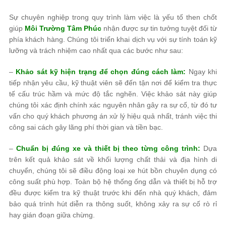
Sự chuyên nghiệp trong quy trình làm việc là yếu tố then chốt
giúp
Môi Trường Tâm Phúc
nhận được sự tin tưởng tuyệt đối từ
phía khách hàng. Chúng tôi triển khai dịch vụ với sự tính toán kỹ
lưỡng và trách nhiệm cao nhất qua các bước như sau:
–
Khảo sát kỹ hiện trạng để chọn đúng cách làm:
Ngay khi
tiếp nhận yêu cầu, kỹ thuật viên sẽ đến tận nơi để kiểm tra thực
tế cấu trúc hầm và mức độ tắc nghẽn. Việc khảo sát này giúp
chúng tôi xác định chính xác nguyên nhân gây ra sự cố, từ đó tư
vấn cho quý khách phương án xử lý hiệu quả nhất, tránh việc thi
công sai cách gây lãng phí thời gian và tiền bạc.
–
Chuẩn bị đúng xe và thiết bị theo từng công trình:
Dựa
trên kết quả khảo sát về khối lượng chất thải và địa hình di
chuyển, chúng tôi sẽ điều động loại xe hút bồn chuyên dụng có
công suất phù hợp. Toàn bộ hệ thống ống dẫn và thiết bị hỗ trợ
đều được kiểm tra kỹ thuật trước khi đến nhà quý khách, đảm
bảo quá trình hút diễn ra thông suốt, không xảy ra sự cố rò rỉ
hay gián đoạn giữa chừng.