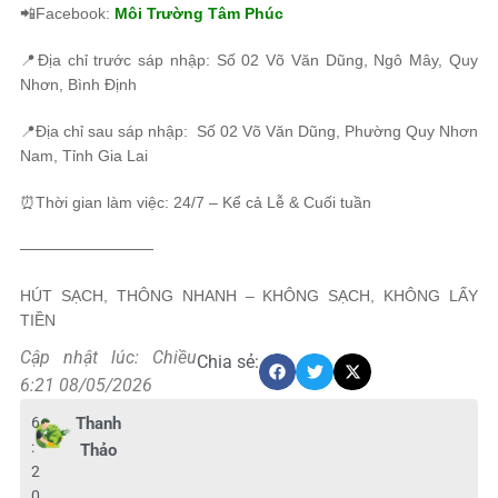
📲Facebook:
Môi Trường Tâm Phúc
📍Địa chỉ trước sáp nhập: Số 02 Võ Văn Dũng, Ngô Mây, Quy
Nhơn, Bình Định
📍Địa chỉ sau sáp nhập: Số 02 Võ Văn Dũng, Phường Quy Nhơn
Nam, Tỉnh Gia Lai
⏰Thời gian làm việc: 24/7 – Kể cả Lễ & Cuối tuần
────────────
HÚT SẠCH, THÔNG NHANH – KHÔNG SẠCH, KHÔNG LẤY
TIỀN
Cập nhật lúc: Chiều
Chia sẻ:
6:21 08/05/2026
6
Thanh
:
Thảo
2
0