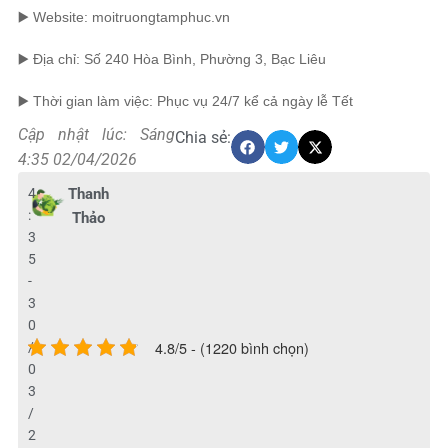
▶️ Website: moitruongtamphuc.vn
▶️ Địa chỉ: Số 240 Hòa Bình, Phường 3, Bạc Liêu
▶️ Thời gian làm việc: Phục vụ 24/7 kể cả ngày lễ Tết
Cập nhật lúc: Sáng
Chia sẻ:
4:35 02/04/2026
4
Thanh
:
Thảo
3
5
-
3
0
4.8/5 - (1220 bình chọn)
/
0
3
/
2