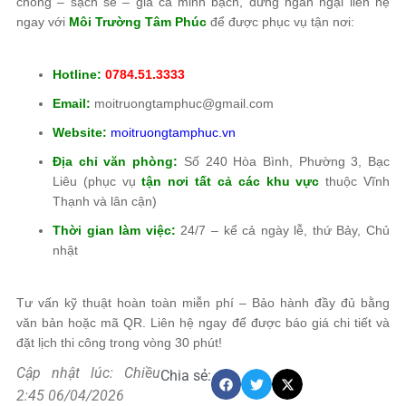
chóng – sạch sẽ – giá cả minh bạch, đừng ngần ngại liên hệ
ngay với
Môi Trường Tâm Phúc
để được phục vụ tận nơi:
Hotline:
0784.51.3333
Email:
moitruongtamphuc@gmail.com
Website:
moitruongtamphuc.vn
Địa chỉ văn phòng:
Số 240 Hòa Bình, Phường 3, Bạc
Liêu (phục vụ
tận nơi tất cả các khu vực
thuộc Vĩnh
Thạnh và lân cận)
Thời gian làm việc:
24/7 – kể cả ngày lễ, thứ Bảy, Chủ
nhật
Tư vấn kỹ thuật hoàn toàn miễn phí – Bảo hành đầy đủ bằng
văn bản hoặc mã QR. Liên hệ ngay để được báo giá chi tiết và
đặt lịch thi công trong vòng 30 phút!
Cập nhật lúc: Chiều
Chia sẻ:
2:45 06/04/2026