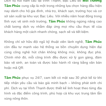
Dịch vụ hút hầm cầu tại Vĩnh Thạnh, Bạc Liêu do
Môi Trường
Tâm Phúc
cung cấp là một trong những lựa chọn hàng đầu hiện
nay dành cho hộ gia đình, nhà trọ, khách sạn, trường học và cơ
sở sản xuất tại khu vực Bạc Liêu. Với nhiều năm hoạt động trong
lĩnh vực vệ sinh môi trường,
Tâm Phúc
không ngừng nâng cao
chất lượng dịch vụ nhằm đáp ứng mọi nhu cầu thực tế của
khách hàng một cách nhanh chóng, sạch sẽ và tiết kiệm.
Không chỉ sở hữu đội ngũ kỹ thuật viên lành nghề,
Tâm Phúc
còn đầu tư mạnh vào hệ thống xe bồn chuyên dụng hiện đại
cùng công nghệ hút chân không không mùi, không đục phá.
Chính nhờ đó, mỗi công trình đều được xử lý gọn gàng, đảm
bảo vệ sinh, an toàn và được bảo hành rõ ràng bằng văn bản
hoặc mã QR.
Tâm Phúc
phục vụ 24/7, cam kết có mặt sau 30 phút kể từ khi
tiếp nhận yêu cầu và báo giá minh bạch – không phát sinh chi
phí. Dịch vụ tại Vĩnh Thạnh được thiết kế linh hoạt theo từng địa
hình và đặc điểm công trình, phù hợp cả khu vực trung tâm lẫn
vùng nông thôn.