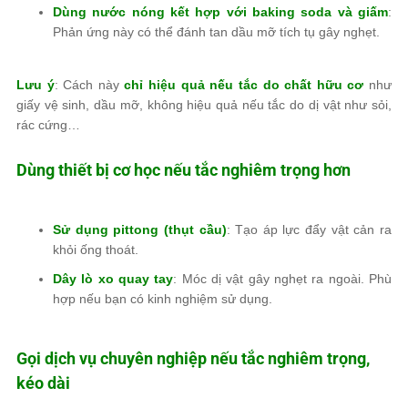
Dùng nước nóng kết hợp với baking soda và giấm
:
Phản ứng này có thể đánh tan dầu mỡ tích tụ gây nghẹt.
Lưu ý
: Cách này
chỉ hiệu quả nếu tắc do chất hữu cơ
như
giấy vệ sinh, dầu mỡ, không hiệu quả nếu tắc do dị vật như sỏi,
rác cứng…
Dùng thiết bị cơ học nếu tắc nghiêm trọng hơn
Sử dụng pittong (thụt cầu)
: Tạo áp lực đẩy vật cản ra
khỏi ống thoát.
Dây lò xo quay tay
: Móc dị vật gây nghẹt ra ngoài. Phù
hợp nếu bạn có kinh nghiệm sử dụng.
Gọi dịch vụ chuyên nghiệp nếu tắc nghiêm trọng,
kéo dài