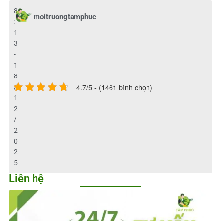
8
moitruongtamphuc
:
1
3
-
1
8
4.7/5 - (1461 bình chọn)
/
1
2
/
2
0
2
5
Liên hệ