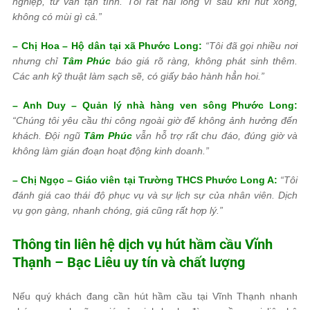
nghiệp, tư vấn tận tình. Tôi rất hài lòng vì sau khi hút xong,
không có mùi gì cả.”
– Chị Hoa – Hộ dân tại xã Phước Long:
“Tôi đã gọi nhiều nơi
nhưng chỉ
Tâm Phúc
báo giá rõ ràng, không phát sinh thêm.
Các anh kỹ thuật làm sạch sẽ, có giấy bảo hành hẳn hoi.”
– Anh Duy – Quản lý nhà hàng ven sông Phước Long:
“Chúng tôi yêu cầu thi công ngoài giờ để không ảnh hưởng đến
khách. Đội ngũ
Tâm Phúc
vẫn hỗ trợ rất chu đáo, đúng giờ và
không làm gián đoạn hoạt động kinh doanh.”
– Chị Ngọc – Giáo viên tại Trường THCS Phước Long A:
“Tôi
đánh giá cao thái độ phục vụ và sự lịch sự của nhân viên. Dịch
vụ gọn gàng, nhanh chóng, giá cũng rất hợp lý.”
Thông tin liên hệ dịch vụ hút hầm cầu Vĩnh
Thạnh – Bạc Liêu uy tín và chất lượng
Nếu quý khách đang cần hút hầm cầu tại Vĩnh Thạnh nhanh