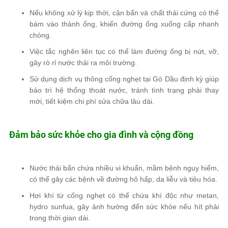
Nếu không xử lý kịp thời,
cặn bẩn và chất thải cứng
có thể
bám vào thành ống, khiến
đường ống xuống cấp nhanh
chóng
.
Việc tắc nghẽn liên tục có thể làm
đường ống bị nứt, vỡ
,
gây rò rỉ nước thải ra môi trường.
Sử dụng dịch vụ thông cống nghẹt tại Gò Dầu
định kỳ giúp
bảo trì hệ thống thoát nước
, tránh tình trạng phải thay
mới, tiết kiệm chi phí sửa chữa lâu dài.
Đảm bảo sức khỏe cho gia đình và cộng đồng
Nước thải bẩn chứa nhiều vi khuẩn, mầm bệnh nguy hiểm
,
có thể gây các bệnh
về đường hô hấp, da liễu và tiêu hóa
.
Hơi khí từ cống nghẹt có thể
chứa khí độc như metan,
hydro sunfua
, gây ảnh hưởng đến sức khỏe nếu hít phải
trong thời gian dài.