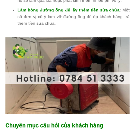
họ
sẽ làm qua loa hoặc phát sinh thêm nhiều phí vô lý
.
Làm hỏng đường ống để lấy thêm tiền sửa chữa
: Một
số đơn vị cố ý làm vỡ đường ống
để ép khách hàng trả
thêm tiền sửa chữa
.
Chuyên mục câu hỏi của khách hàng