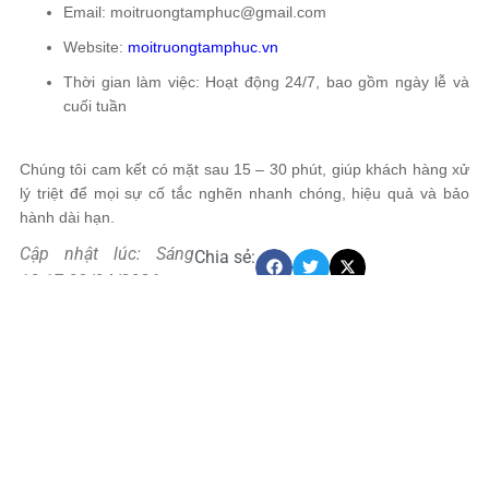
Email:
moitruongtamphuc@gmail.com
Website:
moitruongtamphuc.vn
Thời gian làm việc: Hoạt động 24/7, bao gồm ngày lễ và
cuối tuần
Chúng tôi cam kết có mặt sau 15 – 30 phút, giúp khách hàng xử
lý triệt để mọi sự cố tắc nghẽn nhanh chóng, hiệu quả và bảo
hành dài hạn.
Cập nhật lúc: Sáng
Chia sẻ:
10:17 03/04/2026
4
moitruongtamphuc
:
2
7
-
2
3
4.6/5 - (1469 bình chọn)
/