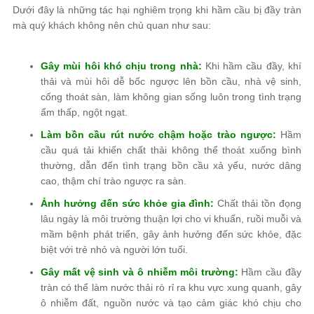
Dưới đây là những tác hại nghiêm trọng khi hầm cầu bị đầy tràn
mà quý khách không nên chủ quan như sau:
Gây mùi hôi khó chịu trong nhà:
Khi hầm cầu đầy, khí
thải và mùi hôi dễ bốc ngược lên bồn cầu, nhà vệ sinh,
cống thoát sàn, làm không gian sống luôn trong tình trạng
ẩm thấp, ngột ngạt.
Làm bồn cầu rút nước chậm hoặc trào ngược:
Hầm
cầu quá tải khiến chất thải không thể thoát xuống bình
thường, dẫn đến tình trạng bồn cầu xả yếu, nước dâng
cao, thậm chí trào ngược ra sàn.
Ảnh hưởng đến sức khỏe gia đình:
Chất thải tồn đọng
lâu ngày là môi trường thuận lợi cho vi khuẩn, ruồi muỗi và
mầm bệnh phát triển, gây ảnh hưởng đến sức khỏe, đặc
biệt với trẻ nhỏ và người lớn tuổi.
Gây mất vệ sinh và ô nhiễm môi trường:
Hầm cầu đầy
tràn có thể làm nước thải rò rỉ ra khu vực xung quanh, gây
ô nhiễm đất, nguồn nước và tạo cảm giác khó chịu cho