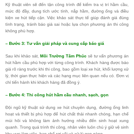
Kỹ thuật viên sẽ đến tận công trình để kiểm tra vị trí hầm cầu,
mức độ đầy, dung tích ước tính, nắp hầm, đường ống và điều
kiện xe hút tiếp cận. Việc khảo sát thực tế giúp đánh giá đúng
tình trạng, tránh báo giá sai hoặc lựa chọn phương án thi công
không phù hợp.
– Bước 3: Tư vấn giải pháp và cung cấp báo giá
Sau khi khảo sát,
Môi Trường Tâm Phúc
sẽ tư vấn phương án
hút hầm cầu phù hợp với từng công trình. Khách hàng được báo
giá rõ ràng trước khi thi công, bao gồm loại xe hút, khối lượng xử
lý, thời gian thực hiện và các hạng mục liên quan nếu có. Đơn vị
chỉ tiến hành khi khách hàng đã đồng ý.
– Bước 4: Thi công hút hầm cầu nhanh, sạch, gọn
Đội ngũ kỹ thuật sử dụng xe hút chuyên dụng, đường ống linh
hoạt và thiết bị phù hợp để hút chất thải nhanh chóng, hạn chế
mùi hôi và không làm ảnh hưởng nhiều đến sinh hoạt xung
quanh. Trong quá trình thi công, nhân viên luôn chú ý giữ vệ sinh
khu vực làm việc, hạn chế rơi vãi và xử lý gọn gàng.