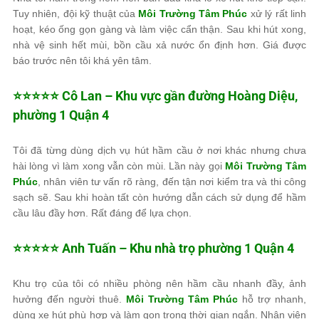
Tuy nhiên, đội kỹ thuật của
Môi Trường Tâm Phúc
xử lý rất linh
hoạt, kéo ống gọn gàng và làm việc cẩn thận. Sau khi hút xong,
nhà vệ sinh hết mùi, bồn cầu xả nước ổn định hơn. Giá được
báo trước nên tôi khá yên tâm.
⭐⭐⭐⭐⭐ Cô Lan – Khu vực gần đường Hoàng Diệu,
phường 1 Quận 4
Tôi đã từng dùng dịch vụ hút hầm cầu ở nơi khác nhưng chưa
hài lòng vì làm xong vẫn còn mùi. Lần này gọi
Môi Trường Tâm
Phúc
, nhân viên tư vấn rõ ràng, đến tận nơi kiểm tra và thi công
sạch sẽ. Sau khi hoàn tất còn hướng dẫn cách sử dụng để hầm
cầu lâu đầy hơn. Rất đáng để lựa chọn.
⭐⭐⭐⭐⭐ Anh Tuấn – Khu nhà trọ phường 1 Quận 4
Khu trọ của tôi có nhiều phòng nên hầm cầu nhanh đầy, ảnh
hưởng đến người thuê.
Môi Trường Tâm Phúc
hỗ trợ nhanh,
dùng xe hút phù hợp và làm gọn trong thời gian ngắn. Nhân viên