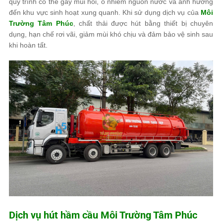
quy trình có thể gây mùi hôi, ô nhiễm nguồn nước và ảnh hưởng
đến khu vực sinh hoạt xung quanh. Khi sử dụng dịch vụ của
Môi
Trường Tâm Phúc
, chất thải được hút bằng thiết bị chuyên
dụng, hạn chế rơi vãi, giảm mùi khó chịu và đảm bảo vệ sinh sau
khi hoàn tất.
Dịch vụ hút hầm cầu
Môi Trường Tâm Phúc