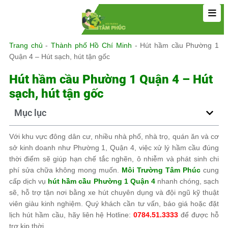
Trang chủ
-
Thành phố Hồ Chí Minh
-
Hút hầm cầu Phường 1
Quận 4 – Hút sạch, hút tận gốc
Hút hầm cầu Phường 1 Quận 4 – Hút
sạch, hút tận gốc
Mục lục
Với khu vực đông dân cư, nhiều nhà phố, nhà trọ, quán ăn và cơ
sở kinh doanh như Phường 1, Quận 4, việc xử lý hầm cầu đúng
thời điểm sẽ giúp hạn chế tắc nghẽn, ô nhiễm và phát sinh chi
phí sửa chữa không mong muốn.
Môi Trường Tâm Phúc
cung
cấp dịch vụ
hút hầm cầu Phường 1 Quận 4
nhanh chóng, sạch
sẽ, hỗ trợ tận nơi bằng xe hút chuyên dụng và đội ngũ kỹ thuật
viên giàu kinh nghiệm. Quý khách cần tư vấn, báo giá hoặc đặt
lịch hút hầm cầu, hãy liên hệ Hotline:
0784.51.3333
để được hỗ
trợ kịp thời.