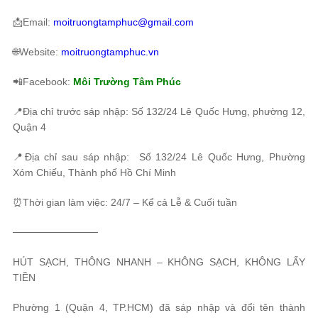
📩Email:
moitruongtamphuc@gmail.com
🌐Website:
moitruongtamphuc.vn
📲Facebook:
Môi Trường Tâm Phúc
📍Địa chỉ trước sáp nhập: Số 132/24 Lê Quốc Hưng, phường 12,
Quận 4
📍Địa chỉ sau sáp nhập: Số 132/24 Lê Quốc Hưng, Phường
Xóm Chiếu, Thành phố Hồ Chí Minh
⏰Thời gian làm việc: 24/7 – Kể cả Lễ & Cuối tuần
────────────
HÚT SẠCH, THÔNG NHANH – KHÔNG SẠCH, KHÔNG LẤY
TIỀN
Phường 1 (Quận 4, TP.HCM) đã sáp nhập và đổi tên thành