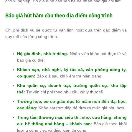
cho xí nghiệp. Hộ gia đình cần liên hệ để nhận báo giá chi tiết.
Báo giá hút hầm cầu theo địa điểm công trình
Chi phí dịch vụ sẽ được tư vấn linh hoạt dựa trên đặc điểm và
quy mô của từng công trình:
Hộ gia đình, nhà ở riêng:
Nhân viên khảo sát thực tế và
báo giá cụ thể.
Khách sạn, nhà nghỉ, ký túc xá, văn phòng công ty,
cơ quan:
Báo giá sau khi kiểm tra hiện trạng.
Khu quân sự, doanh trại, trường quân sự, khu tập
thể:
Tư vấn chi phí theo nhu cầu xử lý thực tế.
Trường học, cơ sở giáo dục từ mầm non đến đại học,
cao đẳng:
Khảo sát trực tiếp để đưa ra mức giá phù hợp.
Trung tâm thương mại, siêu thị, chợ, cửa hàng, chung
cư, hệ thống nhà hàng – khách sạn:
Báo giá theo khối
lượng công việc và điều kiện thi công.