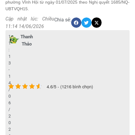
phường Vĩnh Hội từ ngày 01/07/2025 theo Nghị quyết 1685/NQ-
UBTVQH15.
Cập nhật lúc: Chiều
Chia sẻ:
11:14 14/06/2026
1
Thanh
1
Thảo
:
1
3
-
1
4
4.6/5 - (1216 bình chọn)
/
0
6
/
2
0
2