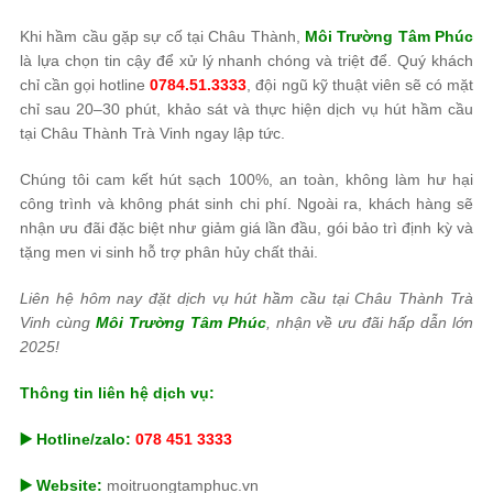
Khi hầm cầu gặp sự cố tại Châu Thành,
Môi Trường Tâm Phúc
là lựa chọn tin cậy để xử lý nhanh chóng và triệt để. Quý khách
chỉ cần gọi hotline
0784.51.3333
, đội ngũ kỹ thuật viên sẽ có mặt
chỉ sau 20–30 phút, khảo sát và thực hiện dịch vụ hút hầm cầu
tại Châu Thành Trà Vinh ngay lập tức.
Chúng tôi cam kết hút sạch 100%, an toàn, không làm hư hại
công trình và không phát sinh chi phí. Ngoài ra, khách hàng sẽ
nhận ưu đãi đặc biệt như giảm giá lần đầu, gói bảo trì định kỳ và
tặng men vi sinh hỗ trợ phân hủy chất thải.
Liên hệ hôm nay đặt dịch vụ hút hầm cầu tại Châu Thành Trà
Vinh cùng
Môi Trường Tâm Phúc
, nhận về ưu đãi hấp dẫn lớn
2025!
Thông tin liên hệ dịch vụ:
▶️ Hotline/zalo:
078 451 3333
▶️ Website:
moitruongtamphuc.vn