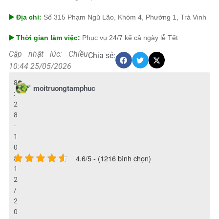
▶️ Địa chỉ:
Số 315 Phạm Ngũ Lão, Khóm 4, Phường 1, Trà Vinh
▶️ Thời gian làm việc:
Phục vụ 24/7 kể cả ngày lễ Tết
Cập nhật lúc: Chiều
Chia sẻ:
10:44 25/05/2026
8
moitruongtamphuc
:
2
8
-
1
0
4.6/5 - (1216 bình chọn)
/
1
2
/
2
0