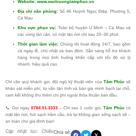
Website:
www.moitruongtamphuc.vn
Địa chỉ văn phòng:
Số 46 Huỳnh Ngọc Điệp, Phường 5,
Cà Mau
Khu vực phục vụ:
Toàn bộ huyện U Minh – Cà Mau và
các vùng lân cận, có mặt tận nơi chỉ sau 20–30 phút.
Thời gian làm việc:
Chúng tôi hoạt động 24/7, bao gồm
cả ngày lễ, chủ nhật và ban đêm. Sẵn sàng hỗ trợ khách
hàng trong mọi tình huống khẩn cấp với tốc độ xử lý
nhanh, hiệu quả cao.
Chỉ cần quý khách gọi, đội ngũ kỹ thuật viên của
Tâm Phúc
sẽ
khảo sát miễn phí, tư vấn tận tình và báo giá minh bạch tại chỗ,
cam kết không thu thêm chi phí ngoài thỏa thuận ban đầu.
📞 Gọi ngay
0784.51.3333
– Chỉ sau 1 cuộc gọi,
Tâm Phúc
có
mặt tận nơi, hút sạch hầm cầu, trả lại không gian sống sạch sẽ –
an toàn cho gia đình bạn!
Cập nhật lúc: Chiều
Chia sẻ: