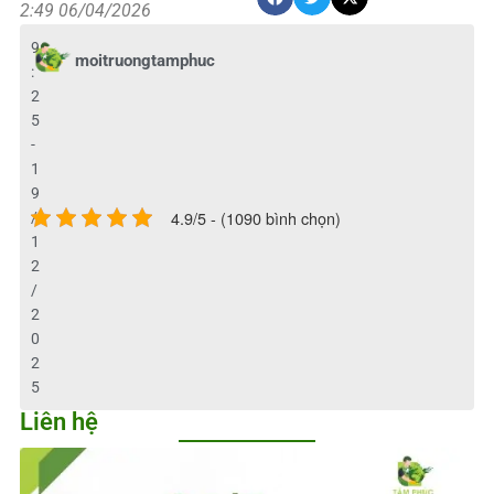
2:49 06/04/2026
9
moitruongtamphuc
:
2
5
-
1
9
4.9/5 - (1090 bình chọn)
/
1
2
/
2
0
2
5
Liên hệ