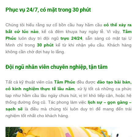
Phục vụ 24/7, có mặt trong 30 phút
Chúng tôi hiểu rằng sự cố bồn cầu hay hầm cầu
có thể xảy ra
bất cứ lúc nào
, kể cả đêm khuya hay ngày lễ. Vì vậy,
Tâm
Phúc
luôn duy trì đội ngũ
trực 24/24
, sẵn sàng có mặt tại U
Minh chỉ trong
30 phút
kể từ khi nhận yêu cầu. Khách hàng
không cần chờ đợi hay lo lắng.
Đội ngũ nhân viên chuyên nghiệp, tận tâm
Tất cả kỹ thuật viên của
Tâm Phúc
đều được
đào tạo bài bản,
có kinh nghiệm thực tế lâu năm
, xử lý tốt cả những ca phức
tạp như hầm cầu lâu ngày chưa hút, vị trí khó tiếp cận, hoặc hệ
thống đường ống cũ. Tác phong làm việc
lịch sự – gọn gàng –
sạch sẽ
là điều mà chúng tôi luôn duy trì để mang đến trải
nghiệm tốt nhất cho khách hàng.