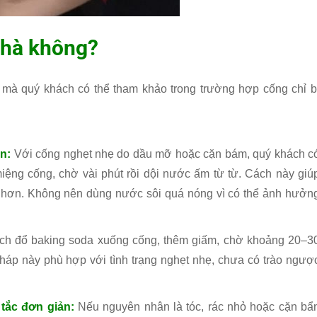
 nhà không?
 mà quý khách có thể tham khảo trong trường hợp cống chỉ b
én:
Với cống nghẹt nhẹ do dầu mỡ hoặc cặn bám, quý khách c
ệng cống, chờ vài phút rồi dội nước ấm từ từ. Cách này giú
 hơn. Không nên dùng nước sôi quá nóng vì có thể ảnh hưởn
ch đổ baking soda xuống cống, thêm giấm, chờ khoảng 20–3
háp này phù hợp với tình trạng nghẹt nhẹ, chưa có trào ngượ
tắc đơn giản:
Nếu nguyên nhân là tóc, rác nhỏ hoặc cặn bẩ