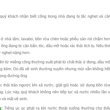
uý khách nhận biết cống trong nhà đang bị tắc nghẹt và cầ
ở nhà tắm, lavabo, bồn rửa chén hoặc phễu sàn rút chậm hơ
ống đang bị cặn bẩn, tóc, dầu mỡ hoặc rác thải tích tụ. Nếu tìn
cơ nghẹt nặng hơn.
lên từ miệng cống thường xuất phát từ chất thải ứ đọng, dầu m
ộng kém. Dù đã vệ sinh thường xuyên nhưng mùi vẫn không hết
rong đường ống.
 thải trào ngược khi xả nước, giặt giũ hoặc sử dụng bồn rửa
g. Lúc này, quý khách không nên tiếp tục xả nước nhiều lần v
 và mất vệ sinh.
g:
Tiếng ục ục phát ra khi nước thoát xuống thường cho thấ