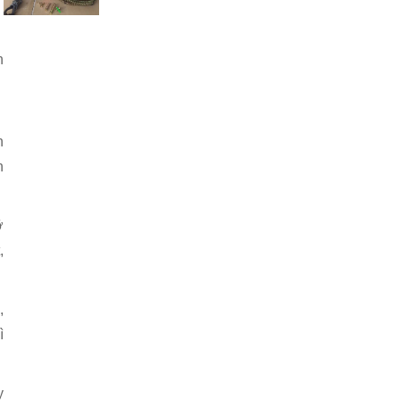
n
n
h
ỡ
,
,
ì
y