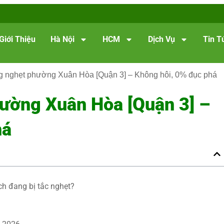
Giới Thiệu
Hà Nội
HCM
Dịch Vụ
Tin T
 nghẹt phường Xuân Hòa [Quận 3] – Không hôi, 0% đục phá
ường Xuân Hòa [Quận 3] –
há
h đang bị tắc nghẹt?