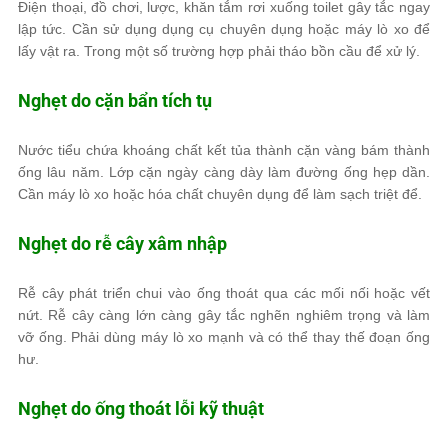
Điện thoại, đồ chơi, lược, khăn tắm rơi xuống toilet gây tắc ngay
lập tức. Cần sử dụng dụng cụ chuyên dụng hoặc máy lò xo để
lấy vật ra. Trong một số trường hợp phải tháo bồn cầu để xử lý.
Nghẹt do cặn bẩn tích tụ
Nước tiểu chứa khoáng chất kết tủa thành cặn vàng bám thành
ống lâu năm. Lớp cặn ngày càng dày làm đường ống hẹp dần.
Cần máy lò xo hoặc hóa chất chuyên dụng để làm sạch triệt để.
Nghẹt do rễ cây xâm nhập
Rễ cây phát triển chui vào ống thoát qua các mối nối hoặc vết
nứt. Rễ cây càng lớn càng gây tắc nghẽn nghiêm trọng và làm
vỡ ống. Phải dùng máy lò xo mạnh và có thể thay thế đoạn ống
hư.
Nghẹt do ống thoát lỗi kỹ thuật