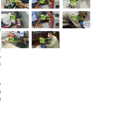
h
c
y
m
n
g
g