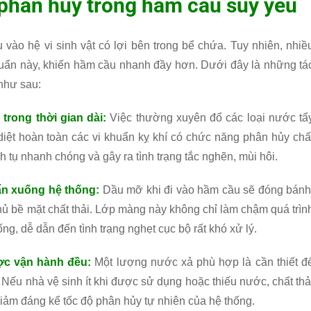
phân hủy trong hầm cầu suy yếu
u vào hệ vi sinh vật có lợi bên trong bể chứa. Tuy nhiên, nhiề
 khuẩn này, khiến hầm cầu nhanh đầy hơn. Dưới đây là những tá
như sau:
rong thời gian dài:
Việc thường xuyên đổ các loại nước tẩ
diệt hoàn toàn các vi khuẩn kỵ khí có chức năng phân hủy chấ
ch tụ nhanh chóng và gây ra tình trạng tắc nghẽn, mùi hôi.
ẩn xuống hệ thống:
Dầu mỡ khi đi vào hầm cầu sẽ đóng bánh
ủ bề mặt chất thải. Lớp màng này không chỉ làm chậm quá trìn
, dễ dẫn đến tình trạng nghẹt cục bộ rất khó xử lý.
ợc vận hành đều:
Một lượng nước xả phù hợp là cần thiết đ
. Nếu nhà vệ sinh ít khi được sử dụng hoặc thiếu nước, chất thả
giảm đáng kể tốc độ phân hủy tự nhiên của hệ thống.