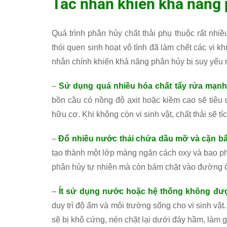
Tác nhân khiến khả năng 
Quá trình phân hủy chất thải phụ thuộc rất nhiề
thói quen sinh hoạt vô tình đã làm chết các vi
nhân chính khiến khả năng phân hủy bị suy yếu 
–
Sử dụng quá nhiều hóa chất tẩy rửa mạnh t
bồn cầu có nồng độ axit hoặc kiềm cao sẽ tiêu 
hữu cơ. Khi không còn vi sinh vật, chất thải sẽ tí
–
Đổ nhiều nước thải chứa dầu mỡ và cặn b
tạo thành một lớp màng ngăn cách oxy và bao ph
phân hủy tự nhiên mà còn bám chặt vào đường ống
–
Ít sử dụng nước hoặc hệ thống không đư
duy trì độ ẩm và môi trường sống cho vi sinh vật
sẽ bị khô cứng, nén chặt lại dưới đáy hầm, làm 