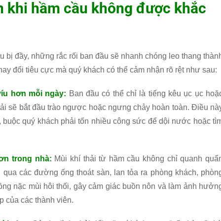
n khi hầm cầu không được khắc
u bị đầy, những rắc rối ban đầu sẽ nhanh chóng leo thang thàn
hay đổi tiêu cực mà quý khách có thể cảm nhận rõ rệt như sau:
víu hơn mỗi ngày:
Ban đầu có thể chỉ là tiếng kêu ục ục hoặ
thải sẽ bắt đầu trào ngược hoặc ngưng chảy hoàn toàn. Điều nà
ng, buộc quý khách phải tốn nhiều công sức để dội nước hoặc tì
hơn trong nhà:
Mùi khí thải từ hầm cầu không chỉ quanh quẩ
ỏi qua các đường ống thoát sàn, lan tỏa ra phòng khách, phòn
nồng nặc mùi hôi thối, gây cảm giác buồn nôn và làm ảnh hưởn
p của các thành viên.