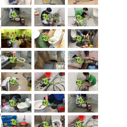
u
c
y
t
,
h
ể
i