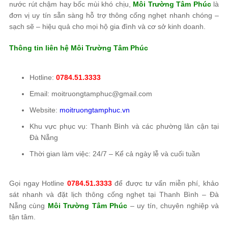
nước rút chậm hay bốc mùi khó chịu,
Môi Trường Tâm Phúc
là
đơn vị uy tín sẵn sàng hỗ trợ thông cống nghẹt nhanh chóng –
sạch sẽ – hiệu quả cho mọi hộ gia đình và cơ sở kinh doanh.
Thông tin liên hệ
Môi Trường Tâm Phúc
Hotline:
0784.51.3333
Email: moitruongtamphuc@gmail.com
Website:
moitruongtamphuc.vn
Khu vực phục vụ: Thanh Bình và các phường lân cận tại
Đà Nẵng
Thời gian làm việc: 24/7 – Kể cả ngày lễ và cuối tuần
Gọi ngay Hotline
0784.51.3333
để được tư vấn miễn phí, khảo
sát nhanh và đặt lịch thông cống nghẹt tại Thanh Bình – Đà
Nẵng cùng
Môi Trường Tâm Phúc
– uy tín, chuyên nghiệp và
tận tâm.