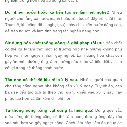
nghiêm trọng hơn nếu áp dụng sai cách.
Đổ nhiều nước hoặc xả liên tục sẽ làm hết nghẹt:
Nhiều
người cho rằng xả nước mạnh hoặc liên tục sẽ đẩy trôi chất thải.
Thực tế, khi cống đã bị nghẹt, việc này chỉ khiến nước dâng cao,
dễ trào ngược và làm tình trạng tắc nghẽn nặng hơn.
Sử dụng hóa chất thông cống là giải pháp tối ưu:
Hóa chất
có thể xử lý tạm thời một số trường hợp nhẹ nhưng không phù
hợp với mọi nguyên nhân gây nghẹt. Lạm dụng hóa chất còn
gây ăn mòn đường ống, ảnh hưởng sức khỏe và tiêu diệt vi sinh
có lợi trong hệ thống thoát nước.
Tắc nhẹ có thể để lâu rồi xử lý sau:
Nhiều người chủ quan
cho rằng cống nghẹt nhẹ không cần xử lý ngay. Tuy nhiên, cặn
bẩn sẽ tiếp tục tích tụ theo thời gian, khiến việc xử lý sau này
phức tạp hơn và tốn kém chi phí hơn.
Tự thông cống bằng vật cứng là hiệu quả:
Dùng que sắt,
móc cứng để thông cống có thể làm hỏng đường ống, đẩy rác
vào sâu hơn và gây nghẹt nặng. Cách làm này tiềm ẩn nguy cơ