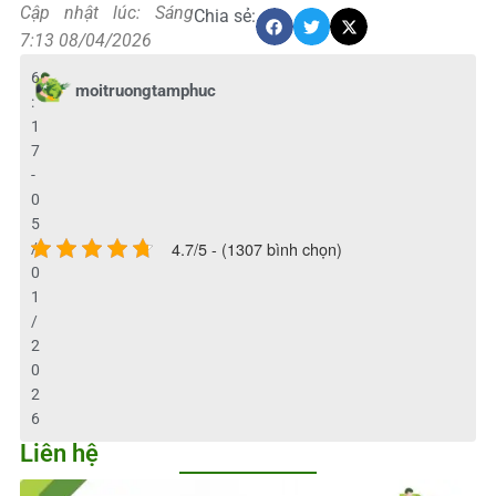
Cập nhật lúc: Sáng
Chia sẻ:
7:13 08/04/2026
6
moitruongtamphuc
:
1
7
-
0
5
4.7/5 - (1307 bình chọn)
/
0
1
/
2
0
2
6
Liên hệ