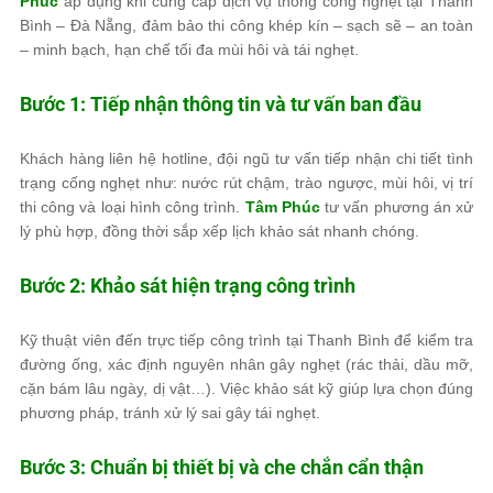
Phúc
áp dụng khi cung cấp dịch vụ thông cống nghẹt tại Thanh
Bình – Đà Nẵng, đảm bảo thi công khép kín – sạch sẽ – an toàn
– minh bạch, hạn chế tối đa mùi hôi và tái nghẹt.
Bước 1: Tiếp nhận thông tin và tư vấn ban đầu
Khách hàng liên hệ hotline, đội ngũ tư vấn tiếp nhận chi tiết tình
trạng cống nghẹt như: nước rút chậm, trào ngược, mùi hôi, vị trí
thi công và loại hình công trình.
Tâm Phúc
tư vấn phương án xử
lý phù hợp, đồng thời sắp xếp lịch khảo sát nhanh chóng.
Bước 2: Khảo sát hiện trạng công trình
Kỹ thuật viên đến trực tiếp công trình tại Thanh Bình để kiểm tra
đường ống, xác định nguyên nhân gây nghẹt (rác thải, dầu mỡ,
cặn bám lâu ngày, dị vật…). Việc khảo sát kỹ giúp lựa chọn đúng
phương pháp, tránh xử lý sai gây tái nghẹt.
Bước 3: Chuẩn bị thiết bị và che chắn cẩn thận