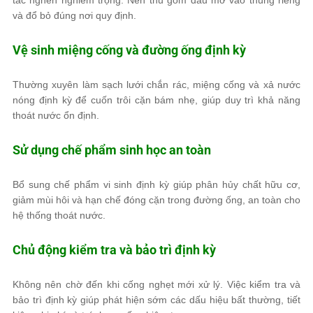
tắc nghẽn nghiêm trọng. Nên thu gom dầu mỡ vào thùng riêng
và đổ bỏ đúng nơi quy định.
Vệ sinh miệng cống và đường ống định kỳ
Thường xuyên làm sạch lưới chắn rác, miệng cống và xả nước
nóng định kỳ để cuốn trôi cặn bám nhẹ, giúp duy trì khả năng
thoát nước ổn định.
Sử dụng chế phẩm sinh học an toàn
Bổ sung chế phẩm vi sinh định kỳ giúp phân hủy chất hữu cơ,
giảm mùi hôi và hạn chế đóng cặn trong đường ống, an toàn cho
hệ thống thoát nước.
Chủ động kiểm tra và bảo trì định kỳ
Không nên chờ đến khi cống nghẹt mới xử lý. Việc kiểm tra và
bảo trì định kỳ giúp phát hiện sớm các dấu hiệu bất thường, tiết