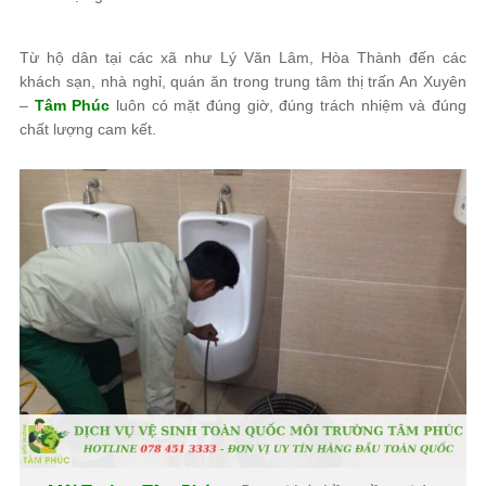
Từ hộ dân tại các xã như Lý Văn Lâm, Hòa Thành đến các
khách sạn, nhà nghỉ, quán ăn trong trung tâm thị trấn An Xuyên
–
Tâm Phúc
luôn có mặt đúng giờ, đúng trách nhiệm và đúng
chất lượng cam kết.