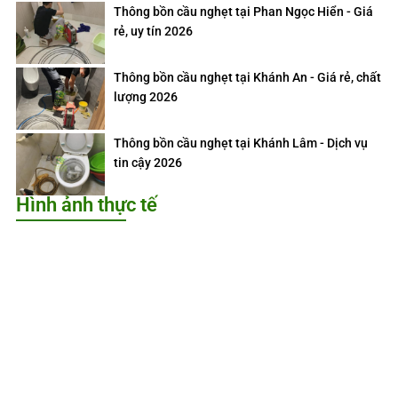
Thông bồn cầu nghẹt tại Phan Ngọc Hiển - Giá
rẻ, uy tín 2026
Thông bồn cầu nghẹt tại Khánh An - Giá rẻ, chất
lượng 2026
Thông bồn cầu nghẹt tại Khánh Lâm - Dịch vụ
tin cậy 2026
Hình ảnh thực tế