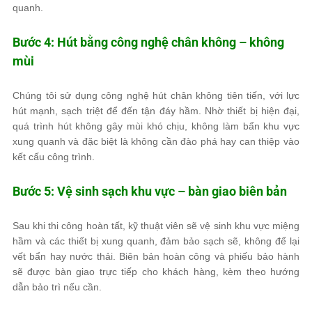
quanh.
Bước 4: Hút bằng công nghệ chân không – không
mùi
Chúng tôi sử dụng công nghệ hút chân không tiên tiến, với lực
hút mạnh, sạch triệt để đến tận đáy hầm. Nhờ thiết bị hiện đại,
quá trình hút không gây mùi khó chịu, không làm bẩn khu vực
xung quanh và đặc biệt là không cần đào phá hay can thiệp vào
kết cấu công trình.
Bước 5: Vệ sinh sạch khu vực – bàn giao biên bản
Sau khi thi công hoàn tất, kỹ thuật viên sẽ vệ sinh khu vực miệng
hầm và các thiết bị xung quanh, đảm bảo sạch sẽ, không để lại
vết bẩn hay nước thải. Biên bản hoàn công và phiếu bảo hành
sẽ được bàn giao trực tiếp cho khách hàng, kèm theo hướng
dẫn bảo trì nếu cần.