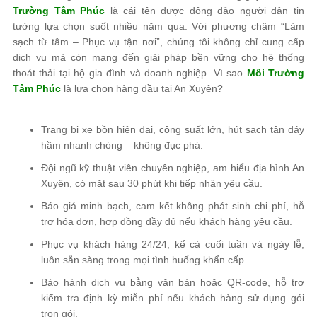
Trường Tâm Phúc
là cái tên được đông đảo người dân tin
tưởng lựa chọn suốt nhiều năm qua. Với phương châm “Làm
sạch từ tâm – Phục vụ tận nơi”, chúng tôi không chỉ cung cấp
dịch vụ mà còn mang đến giải pháp bền vững cho hệ thống
thoát thải tại hộ gia đình và doanh nghiệp. Vì sao
Môi Trường
Tâm Phúc
là lựa chọn hàng đầu tại An Xuyên?
Trang bị xe bồn hiện đại, công suất lớn, hút sạch tận đáy
hầm nhanh chóng – không đục phá.
Đội ngũ kỹ thuật viên chuyên nghiệp, am hiểu địa hình An
Xuyên, có mặt sau 30 phút khi tiếp nhận yêu cầu.
Báo giá minh bạch, cam kết không phát sinh chi phí, hỗ
trợ hóa đơn, hợp đồng đầy đủ nếu khách hàng yêu cầu.
Phục vụ khách hàng 24/24, kể cả cuối tuần và ngày lễ,
luôn sẵn sàng trong mọi tình huống khẩn cấp.
Bảo hành dịch vụ bằng văn bản hoặc QR-code, hỗ trợ
kiểm tra định kỳ miễn phí nếu khách hàng sử dụng gói
trọn gói.