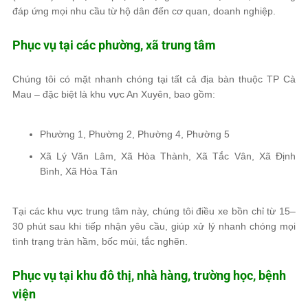
đáp ứng mọi nhu cầu từ hộ dân đến cơ quan, doanh nghiệp.
Phục vụ tại các phường, xã trung tâm
Chúng tôi có mặt nhanh chóng tại tất cả địa bàn thuộc TP Cà
Mau – đặc biệt là khu vực An Xuyên, bao gồm:
Phường 1, Phường 2, Phường 4, Phường 5
Xã Lý Văn Lâm, Xã Hòa Thành, Xã Tắc Vân, Xã Định
Bình, Xã Hòa Tân
Tại các khu vực trung tâm này, chúng tôi điều xe bồn chỉ từ 15–
30 phút sau khi tiếp nhận yêu cầu, giúp xử lý nhanh chóng mọi
tình trạng tràn hầm, bốc mùi, tắc nghẽn.
Phục vụ tại khu đô thị, nhà hàng, trường học, bệnh
viện