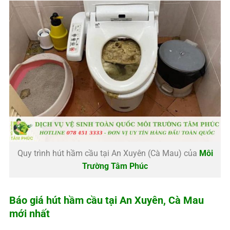
Quy trình hút hầm cầu tại An Xuyên (Cà Mau) của
Môi
Trường Tâm Phúc
Báo giá hút hầm cầu tại An Xuyên, Cà Mau
mới nhất