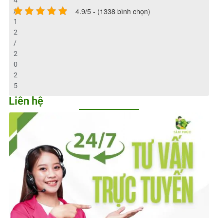
4
4.9/5 - (1338 bình chọn)
/
1
2
/
2
0
2
5
Liên hệ