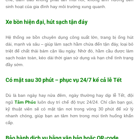
sinh hoạt của gia đình hay môi trường xung quanh.
Xe bồn hiện đại, hút sạch tận đáy
Hệ thống xe bồn chuyên dụng công suất lớn, trang bị ống hút
dài, mạnh và sâu – giúp làm sạch hầm chứa đến tận đáy, loại bỏ
triệt để chất thải bám cặn lâu ngày. Nhờ đó, hầm cầu được làm
sạch hoàn toàn, kéo dài thời gian sử dụng và hạn chế tình trạng
đầy sớm.
Có mặt sau 30 phút – phục vụ 24/7 kể cả lễ Tết
Dù là ban ngày hay nửa đêm, ngày thường hay dịp lễ Tết, đội
ngũ
Tâm Phúc
luôn duy trì chế độ trực 24/24. Chỉ cần bạn gọi,
kỹ thuật viên sẽ có mặt tận nơi trong vòng 30 phút để xử lý
nhanh chóng, giúp bạn an tâm hơn trong mọi tình huống khẩn
cấp.
Bảo hành dịch vụ bằng văn bản hoặc QR-code