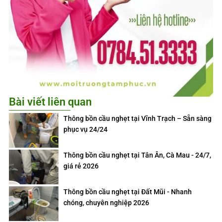
Bài viết liên quan
Thông bồn cầu nghẹt tại Vĩnh Trạch – Sẵn sàng
phục vụ 24/24
Thông bồn cầu nghẹt tại Tân Ân, Cà Mau - 24/7,
giá rẻ 2026
Thông bồn cầu nghẹt tại Đất Mũi - Nhanh
chóng, chuyên nghiệp 2026