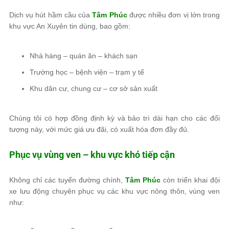
Dịch vụ hút hầm cầu của
Tâm Phúc
được nhiều đơn vị lớn trong
khu vực An Xuyên tin dùng, bao gồm:
Nhà hàng – quán ăn – khách sạn
Trường học – bệnh viện – trạm y tế
Khu dân cư, chung cư – cơ sở sản xuất
Chúng tôi có hợp đồng định kỳ và bảo trì dài hạn cho các đối
tượng này, với mức giá ưu đãi, có xuất hóa đơn đầy đủ.
Phục vụ vùng ven – khu vực khó tiếp cận
Không chỉ các tuyến đường chính,
Tâm Phúc
còn triển khai đội
xe lưu động chuyên phục vụ các khu vực nông thôn, vùng ven
như: