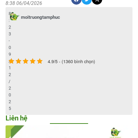
8:38 06/04/2026
8
moitruongtamphuc
:
2
3
-
0
9
4.9/5 - (1360 bình chọn)
/
1
2
/
2
0
2
5
Liên hệ