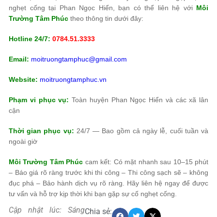
nghẹt cống tại Phan Ngọc Hiển, bạn có thể liên hệ với
Môi
Trường Tâm Phúc
theo thông tin dưới đây:
Hotline 24/7:
0784.51.3333
Email:
moitruongtamphuc@gmail.com
Website:
moitruongtamphuc.vn
Phạm vi phục vụ:
Toàn huyện Phan Ngọc Hiển và các xã lân
cận
Thời gian phục vụ:
24/7 — Bao gồm cả ngày lễ, cuối tuần và
ngoài giờ
Môi Trường Tâm Phúc
cam kết: Có mặt nhanh sau 10–15 phút
– Báo giá rõ ràng trước khi thi công – Thi công sạch sẽ – không
đục phá – Bảo hành dịch vụ rõ ràng. Hãy liên hệ ngay để được
tư vấn và hỗ trợ kịp thời khi bạn gặp sự cố nghẹt cống.
Cập nhật lúc: Sáng
Chia sẻ: