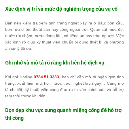
Xác định vị trí và mức độ nghiêm trọng của sự cố
Bạn nên kiểm tra xem tình trạng nghẹt xảy ra ở đâu: bồn cầu,
bồn rửa chén, thoát sàn hay cống ngoài trời. Quan sát mức độ:
nước rút chậm, nước đọng lâu, có tiếng ục hay trào ngược. Việc
xác định rõ giúp kỹ thuật viên chuẩn bị đúng thiết bị và phương
án xử lý tối ưu.
Ghi nhớ và mô tả rõ ràng khi liên hệ dịch vụ
Khi gọi Hotline
0784.51.3333
, bạn chỉ cần mô tả ngắn gọn tình
trạng: xuất hiện mùi hôi, nước trào, nghẹt lâu ngày… Càng mô
tả chi tiết, kỹ thuật viên càng đưa ra tư vấn chính xác và hỗ trợ
tạm thời trước khi đến.
Dọn dẹp khu vực xung quanh miệng cống để hỗ trợ
thi công