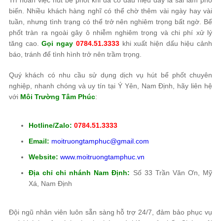
Trì hoãn việc hút bể phốt khi đã có dấu hiệu đầy là sai lầm phổ
biến. Nhiều khách hàng nghĩ có thể chờ thêm vài ngày hay vài
tuần, nhưng tình trạng có thể trở nên nghiêm trọng bất ngờ. Bể
phốt tràn ra ngoài gây ô nhiễm nghiêm trọng và chi phí xử lý
tăng cao.
Gọi ngay
0784.51.3333
khi xuất hiện dấu hiệu cảnh
báo, tránh để tình hình trở nên trầm trọng.
Quý khách có nhu cầu sử dụng dịch vụ hút bể phốt chuyên
nghiệp, nhanh chóng và uy tín tại Ý Yên, Nam Định, hãy liên hệ
với
Môi Trường Tâm Phúc
:
Hotline/Zalo:
0784.51.3333
Email:
moitruongtamphuc@gmail.com
Website:
www.moitruongtamphuc.vn
Địa chỉ chi nhánh Nam Định:
Số 33 Trần Văn Ơn, Mỹ
Xá, Nam Định
Đội ngũ nhân viên luôn sẵn sàng hỗ trợ 24/7, đảm bảo phục vụ