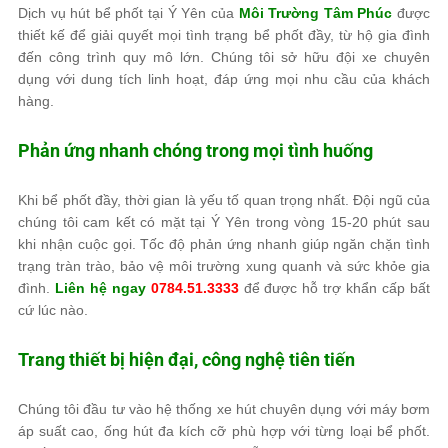
Dịch vụ hút bể phốt tại Ý Yên của
Môi Trường Tâm Phúc
được
thiết kế để giải quyết mọi tình trạng bể phốt đầy, từ hộ gia đình
đến công trình quy mô lớn. Chúng tôi sở hữu đội xe chuyên
dụng với dung tích linh hoạt, đáp ứng mọi nhu cầu của khách
hàng.
Phản ứng nhanh chóng trong mọi tình huống
Khi bể phốt đầy, thời gian là yếu tố quan trọng nhất. Đội ngũ của
chúng tôi cam kết có mặt tại Ý Yên trong vòng 15-20 phút sau
khi nhận cuộc gọi. Tốc độ phản ứng nhanh giúp ngăn chặn tình
trạng tràn trào, bảo vệ môi trường xung quanh và sức khỏe gia
đình.
Liên hệ ngay
0784.51.3333
để được hỗ trợ khẩn cấp bất
cứ lúc nào.
Trang thiết bị hiện đại, công nghệ tiên tiến
Chúng tôi đầu tư vào hệ thống xe hút chuyên dụng với máy bơm
áp suất cao, ống hút đa kích cỡ phù hợp với từng loại bể phốt.