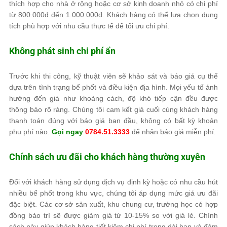
thích hợp cho nhà ở rộng hoặc cơ sở kinh doanh nhỏ có chi phí
từ 800.000đ đến 1.000.000đ. Khách hàng có thể lựa chọn dung
tích phù hợp với nhu cầu thực tế để tối ưu chi phí.
Không phát sinh chi phí ẩn
Trước khi thi công, kỹ thuật viên sẽ khảo sát và báo giá cụ thể
dựa trên tình trạng bể phốt và điều kiện địa hình. Mọi yếu tố ảnh
hưởng đến giá như khoảng cách, độ khó tiếp cận đều được
thông báo rõ ràng. Chúng tôi cam kết giá cuối cùng khách hàng
thanh toán đúng với báo giá ban đầu, không có bất kỳ khoản
phụ phí nào.
Gọi ngay
0784.51.3333
để nhận báo giá miễn phí.
Chính sách ưu đãi cho khách hàng thường xuyên
Đối với khách hàng sử dụng dịch vụ định kỳ hoặc có nhu cầu hút
nhiều bể phốt trong khu vực, chúng tôi áp dụng mức giá ưu đãi
đặc biệt. Các cơ sở sản xuất, khu chung cư, trường học có hợp
đồng bảo trì sẽ được giảm giá từ 10-15% so với giá lẻ. Chính
sách này giúp khách hàng tiết kiệm chi phí trong dài hạn và đảm