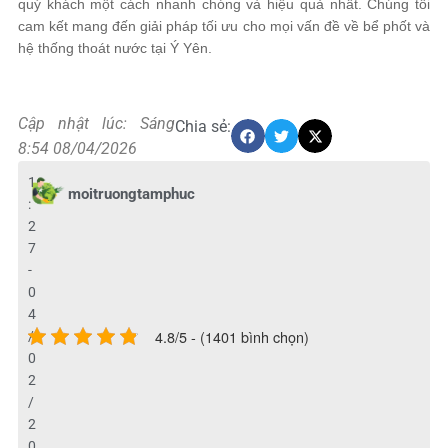
quý khách một cách nhanh chóng và hiệu quả nhất. Chúng tôi
cam kết mang đến giải pháp tối ưu cho mọi vấn đề về bể phốt và
hệ thống thoát nước tại Ý Yên.
Cập nhật lúc: Sáng
Chia sẻ:
8:54 08/04/2026
1
moitruongtamphuc
:
2
7
-
0
4
4.8/5 - (1401 bình chọn)
/
0
2
/
2
0