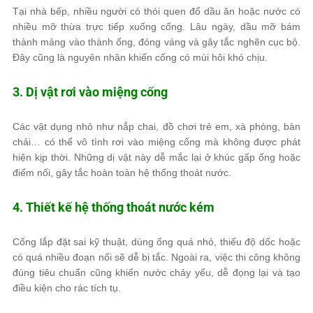
Tại nhà bếp, nhiều người có thói quen đổ dầu ăn hoặc nước có
nhiều mỡ thừa trực tiếp xuống cống. Lâu ngày, dầu mỡ bám
thành mảng vào thành ống, đóng váng và gây tắc nghẽn cục bộ.
Đây cũng là nguyên nhân khiến cống có mùi hôi khó chịu.
3. Dị vật rơi vào miệng cống
Các vật dụng nhỏ như nắp chai, đồ chơi trẻ em, xà phòng, bàn
chải… có thể vô tình rơi vào miệng cống mà không được phát
hiện kịp thời. Những dị vật này dễ mắc lại ở khúc gấp ống hoặc
điểm nối, gây tắc hoàn toàn hệ thống thoát nước.
4. Thiết kế hệ thống thoát nước kém
Cống lắp đặt sai kỹ thuật, dùng ống quá nhỏ, thiếu độ dốc hoặc
có quá nhiều đoạn nối sẽ dễ bị tắc. Ngoài ra, việc thi công không
đúng tiêu chuẩn cũng khiến nước chảy yếu, dễ đọng lại và tạo
điều kiện cho rác tích tụ.