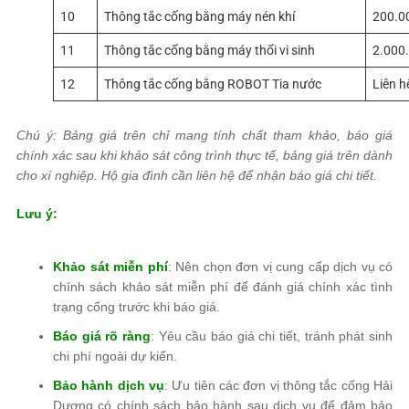
10
Thông tắc cống bằng máy nén khí
200.0
11
Thông tắc cống bằng máy thổi vi sinh
2.000
12
Thông tắc cống bằng ROBOT Tia nước
Liên h
Chú ý: Bảng giá trên chỉ mang tính chất tham khảo, báo giá
chính xác sau khi khảo sát công trình thực tế, bảng giá trên dành
cho xí nghiệp. Hộ gia đình cần liên hệ để nhận báo giá chi tiết.
Lưu ý:
Khảo sát miễn phí
: Nên chọn đơn vị cung cấp dịch vụ có
chính sách khảo sát miễn phí để đánh giá chính xác tình
trạng cống trước khi báo giá.
Báo giá rõ ràng
: Yêu cầu báo giá chi tiết, tránh phát sinh
chi phí ngoài dự kiến.
Bảo hành dịch vụ
: Ưu tiên các đơn vị thông tắc cống Hải
Dương có chính sách bảo hành sau dịch vụ để đảm bảo