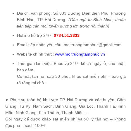
Địa chỉ văn phòng: Số 333 Đường Điện Biên Phủ, Phường
Bình Hàn, TP. Hải Dương
(Gần ngã tư Bình Minh, thuận
tiện tiếp cận mọi tuyến đường lớn trong nội thành)
Hotline hỗ trợ 24/7:
0784.51.3333
Email tiếp nhận yêu cầu: moitruongtamphuc@gmail.com
Website chính thức:
www.moitruongtamphuc.vn
Thời gian làm việc: Phục vụ 24/7, kể cả ngày lễ, chủ nhật,
ban đêm.
Có mặt tận nơi sau 30 phút, khảo sát miễn phí – báo giá
rõ ràng tại chỗ.
➤ Phục vụ toàn bộ khu vực TP. Hải Dương và các huyện: Cẩm
Giàng, Tứ Kỳ, Nam Sách, Bình Giang, Gia Lộc, Thanh Hà, Kinh
Môn, Ninh Giang, Kim Thành, Thanh Miện…
Gọi ngay để được khảo sát miễn phí và xử lý tận nơi – không
đục phá – sạch 100%!