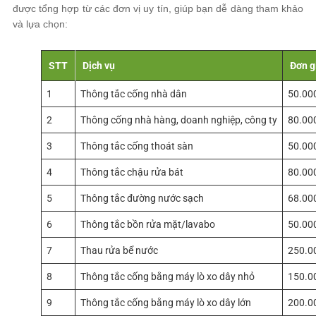
được tổng hợp từ các đơn vị uy tín, giúp bạn dễ dàng tham khảo
và lựa chọn:
STT
Dịch vụ
Đơn g
1
Thông tắc cống nhà dân
50.00
2
Thông cống nhà hàng, doanh nghiệp, công ty
80.00
3
Thông tắc cống thoát sàn
50.00
4
Thông tắc chậu rửa bát
80.00
5
Thông tắc đường nước sạch
68.00
6
Thông tắc bồn rửa mặt/lavabo
50.00
7
Thau rửa bể nước
250.0
8
Thông tắc cống bằng máy lò xo dây nhỏ
150.0
9
Thông tắc cống bằng máy lò xo dây lớn
200.0