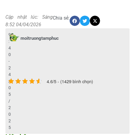
Cập nhật lúc: Sáng
Chia sẻ:
8:52 04/04/2026
9
moitruongtamphuc
:
4
0
-
2
4
4.6/5 - (1429 bình chọn)
/
0
5
/
2
0
2
5