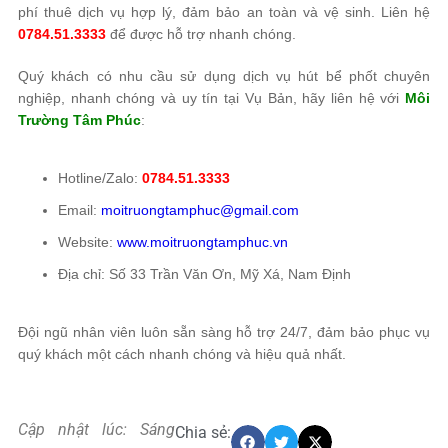
phí thuê dịch vụ hợp lý, đảm bảo an toàn và vệ sinh. Liên hệ
0784.51.3333
để được hỗ trợ nhanh chóng.
Quý khách có nhu cầu sử dụng dịch vụ hút bể phốt chuyên
nghiệp, nhanh chóng và uy tín tại Vụ Bản, hãy liên hệ với
Môi
Trường Tâm Phúc
:
Hotline/Zalo:
0784.51.3333
Email:
moitruongtamphuc@gmail.com
Website:
www.moitruongtamphuc.vn
Địa chỉ: Số 33 Trần Văn Ơn, Mỹ Xá, Nam Định
Đội ngũ nhân viên luôn sẵn sàng hỗ trợ 24/7, đảm bảo phục vụ
quý khách một cách nhanh chóng và hiệu quả nhất.
Cập nhật lúc: Sáng
Chia sẻ: