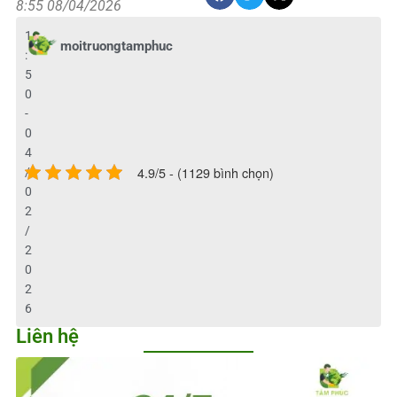
8:55 08/04/2026
1
moitruongtamphuc
:
5
0
-
0
4
4.9/5 - (1129 bình chọn)
/
0
2
/
2
0
2
6
Liên hệ