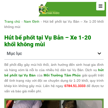
Trang chủ
-
Nam Định
-
Hút bể phốt tại Vụ Bản – Xe 1-20 khối
không mùi
Hút bể phốt tại Vụ Bản – Xe 1-20
khối không mùi
Mục lục
Bể phốt đầy gây mùi hôi thối, ảnh hưởng đến sinh hoạt gia đình
và hàng xóm là nỗi lo của nhiều hộ dân tại Vụ Bản. Dịch vụ
hút
bể phốt tại Vụ Bản
của
Môi Trường Tâm Phúc
giải quyết triệt
để tình trạng này với đội xe chuyên dụng từ 1-20 khối, quy trình
khép kín không gây mùi. Liên hệ ngay
0784.51.3333
để được tư
vấn và báo giá miễn phí.