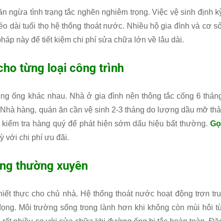
 ngừa tình trạng tắc nghẽn nghiêm trọng. Việc vệ sinh định k
 kéo dài tuổi thọ hệ thống thoát nước. Nhiều hộ gia đình và cơ s
p này để tiết kiệm chi phí sửa chữa lớn về lâu dài.
ho từng loại công trình
ường ống khác nhau. Nhà ở gia đình nên thông tắc cống 6 thán
 Nhà hàng, quán ăn cần vệ sinh 2-3 tháng do lượng dầu mỡ thả
 kiểm tra hàng quý để phát hiện sớm dấu hiệu bất thường.
Gọ
ỳ với chi phí ưu đãi.
ống thường xuyên
hiết thực cho chủ nhà. Hệ thống thoát nước hoạt động trơn tru
ọng. Môi trường sống trong lành hơn khi không còn mùi hôi t