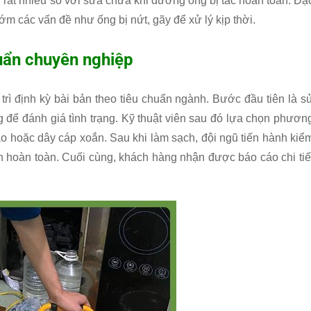
n rất nhiều so với sửa chữa khi đường ống bị tắc hoàn toàn. Đặ
sớm các vấn đề như ống bị nứt, gãy để xử lý kịp thời.
huẩn chuyên nghiệp
 trì định kỳ bài bản theo tiêu chuẩn ngành. Bước đầu tiên là s
 để đánh giá tình trạng. Kỹ thuật viên sau đó lựa chọn phươn
ao hoặc dây cáp xoắn. Sau khi làm sạch, đội ngũ tiến hành kiể
 hoàn toàn. Cuối cùng, khách hàng nhận được báo cáo chi tiế