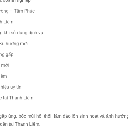
h, doanh nghiệp
trường – Tâm Phúc
nh Liêm
g khi sử dụng dịch vụ
 Xu hướng mới
ống gấp
g mới
Liêm
hiệu uy tín
c tại Thanh Liêm
ngập úng, bốc mùi hôi thối, làm đảo lộn sinh hoạt và ảnh hưởn
dân tại Thanh Liêm.