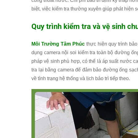
cống thoát nước. Chi phí bảo trì định kỳ thấp hơ
biệt, việc kiểm tra thường xuyên giúp phát hiện 
Quy trình kiểm tra và vệ sinh c
Môi Trường Tâm Phúc
thực hiện quy trình bảo
dụng camera nội soi kiểm tra toàn bộ đường ống
pháp vệ sinh phù hợp, có thể là áp suất nước c
tra lại bằng camera để đảm bảo đường ống sạch
về tình trạng hệ thống và lịch bảo trì tiếp theo.