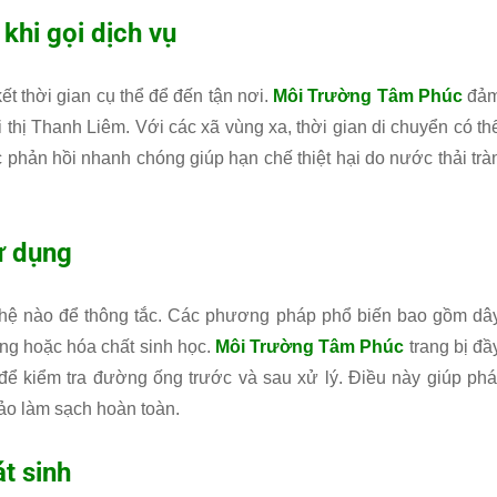
 khi gọi dịch vụ
t thời gian cụ thể để đến tận nơi.
Môi Trường Tâm Phúc
đả
 thị Thanh Liêm. Với các xã vùng xa, thời gian di chuyển có th
c phản hồi nhanh chóng giúp hạn chế thiệt hại do nước thải trà
ử dụng
ghệ nào để thông tắc. Các phương pháp phổ biến bao gồm dâ
ng hoặc hóa chất sinh học.
Môi Trường Tâm Phúc
trang bị đầ
i để kiểm tra đường ống trước và sau xử lý. Điều này giúp phá
ảo làm sạch hoàn toàn.
t sinh