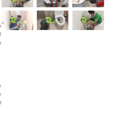
m
ể
n
y
y
t