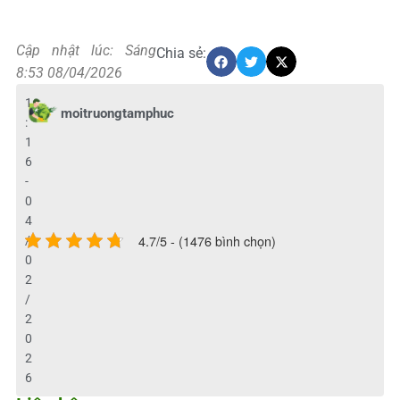
Cập nhật lúc: Sáng
Chia sẻ:
8:53 08/04/2026
1
moitruongtamphuc
:
1
6
-
0
4
4.7/5 - (1476 bình chọn)
/
0
2
/
2
0
2
6