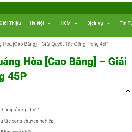
Giới Thiệu
Hà Nội
HCM
Dịch Vụ
Tin T
g Hòa [Cao Bằng] – Giải Quyết Tắc Cống Trong 45P
uảng Hòa [Cao Bằng] – Giải
g 45P
thông tắc kịp thời?
ng tắc cống chuyên nghiệp