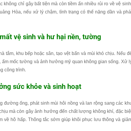
ắc không chỉ gây bất tiện mà còn tiềm ẩn nhiều rủi ro về vệ sinh
uảng Hòa, nếu xử lý chậm, tình trạng có thể nặng dần và phá
mất vệ sinh và hư hại nền, tường
hà tắm, khu bếp hoặc sân, tạo vệt bẩn và mùi khó chịu. Nếu đ
ch, ẩm mốc tường và ảnh hưởng mỹ quan không gian sống. Xử l
g công trình.
ởng sức khỏe và sinh hoạt
ng đường ống, phát sinh mùi hôi nồng và lan rộng sang các kh
 chịu mà còn gây ảnh hưởng đến chất lượng không khí, đặc biệ
ảm về hô hấp. Thông tắc sớm giúp khôi phục lưu thông và giả