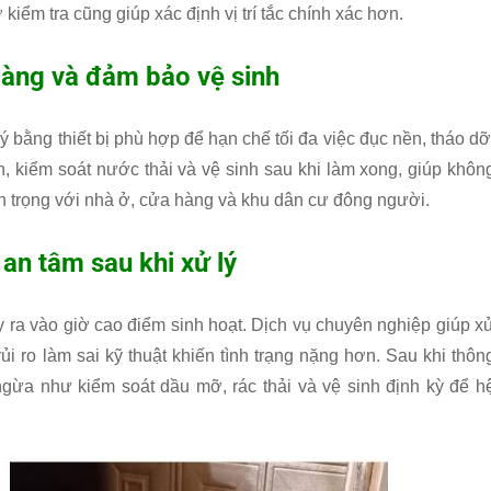
ợ kiểm tra cũng giúp xác định vị trí tắc chính xác hơn.
gàng và đảm bảo vệ sinh
lý bằng thiết bị phù hợp để hạn chế tối đa việc đục nền, tháo dỡ
n, kiểm soát nước thải và vệ sinh sau khi làm xong, giúp khôn
an trọng với nhà ở, cửa hàng và khu dân cư đông người.
 an tâm sau khi xử lý
ảy ra vào giờ cao điểm sinh hoạt. Dịch vụ chuyên nghiệp giúp x
ủi ro làm sai kỹ thuật khiến tình trạng nặng hơn. Sau khi thôn
gừa như kiểm soát dầu mỡ, rác thải và vệ sinh định kỳ để h