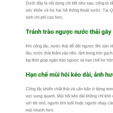
Dưới đây là nội dung chi tiết như sau: cống bị t
sức khỏe và hư hại hệ thống thoát nước. Tại Q
sinh chi phí cao hơn.
Tránh trào ngược nước thải gây 
Khi cống tắc, nước thải dễ dội ngược lên sàn n
lâu, nước thải thấm vào nền, làm bong tróc gạ
kịp thời giúp ngăn trào ngược và hạn chế hư hỏn
Hạn chế mùi hôi kéo dài, ảnh hư
Cống tắc khiến chất thải và cặn bẩn ứ đọng tro
vực xung quanh. Mùi hôi kéo dài không chỉ khó
với trẻ nhỏ, người lớn tuổi hoặc người nhạy c
mùi nhanh hơn.