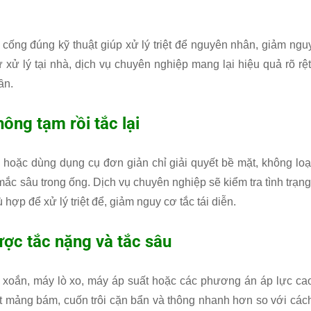
c cống đúng kỹ thuật giúp xử lý triệt để nguyên nhân, giảm ngu
 xử lý tại nhà, dịch vụ chuyên nghiệp mang lại hiệu quả rõ rệt
ần.
ông tạm rồi tắc lại
hoặc dùng dụng cụ đơn giản chỉ giải quyết bề mặt, không loạ
c sâu trong ống. Dịch vụ chuyên nghiệp sẽ kiểm tra tình trạng
p để xử lý triệt để, giảm nguy cơ tắc tái diễn.
ược tắc nặng và tắc sâu
xoắn, máy lò xo, máy áp suất hoặc các phương án áp lực ca
ật mảng bám, cuốn trôi cặn bẩn và thông nhanh hơn so với các