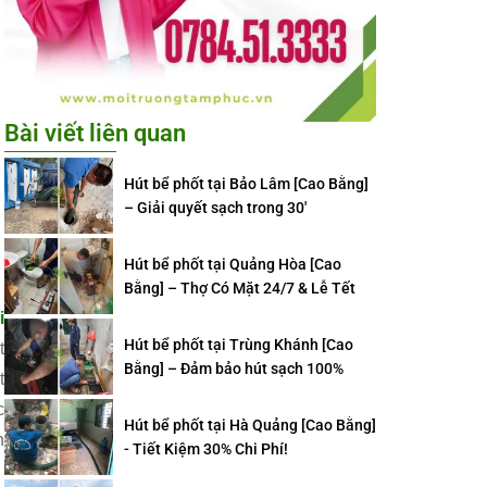
Bài viết liên quan
Hút bể phốt tại Bảo Lâm [Cao Bằng]
– Giải quyết sạch trong 30′
Hút bể phốt tại Quảng Hòa [Cao
Bằng] – Thợ Có Mặt 24/7 & Lễ Tết
i
Hút bể phốt tại Trùng Khánh [Cao
t
Bằng] – Đảm bảo hút sạch 100%
t
c
Hút bể phốt tại Hà Quảng [Cao Bằng]
h
- Tiết Kiệm 30% Chi Phí!