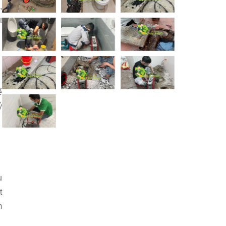
,
t
ể
ý
u
t
m