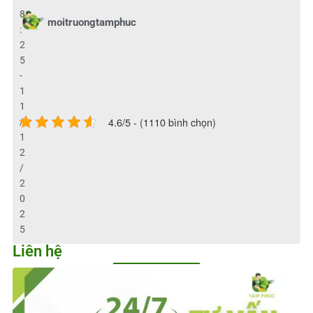
8
moitruongtamphuc
:
2
5
-
1
1
4.6/5 - (1110 bình chọn)
/
1
2
/
2
0
2
5
Liên hệ