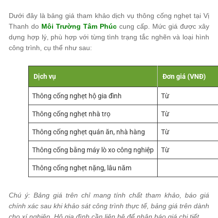
Dưới đây là bảng giá tham khảo dịch vụ thông cống nghẹt tại Vị
Thanh do
Môi Trường Tâm Phúc
cung cấp. Mức giá được xây
dựng hợp lý, phù hợp với từng tình trạng tắc nghẽn và loại hình
công trình, cụ thể như sau:
Dịch vụ
Đơn giá (VNĐ)
Thông cống nghẹt hộ gia đình
Từ
150.000
Thông cống nghẹt nhà trọ
Từ
200.000
Thông cống nghẹt quán ăn, nhà hàng
Từ
300.000
Thông cống bằng máy lò xo công nghiệp
Từ
250.000
Thông cống nghẹt nặng, lâu năm
Khảo sát thực tế –
Chú ý: Bảng giá trên chỉ mang tính chất tham khảo, báo giá
chính xác sau khi khảo sát công trình thực tế, bảng giá trên dành
cho xí nghiệp. Hộ gia đình cần liên hệ để nhận báo giá chi tiết.