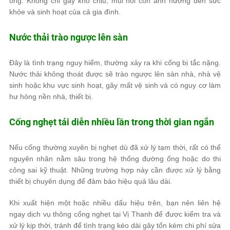
ống. Không chỉ gây khó chịu, mùi hôi còn ảnh hưởng đến sức
khỏe và sinh hoạt của cả gia đình.
Nước thải trào ngược lên sàn
Đây là tình trạng nguy hiểm, thường xảy ra khi cống bị tắc nặng.
Nước thải không thoát được sẽ trào ngược lên sàn nhà, nhà vệ
sinh hoặc khu vực sinh hoạt, gây mất vệ sinh và có nguy cơ làm
hư hỏng nền nhà, thiết bị.
Cống nghẹt tái diễn nhiều lần trong thời gian ngắn
Nếu cống thường xuyên bị nghẹt dù đã xử lý tạm thời, rất có thể
nguyên nhân nằm sâu trong hệ thống đường ống hoặc do thi
công sai kỹ thuật. Những trường hợp này cần được xử lý bằng
thiết bị chuyên dụng để đảm bảo hiệu quả lâu dài.
Khi xuất hiện một hoặc nhiều dấu hiệu trên, bạn nên liên hệ
ngay dịch vụ thông cống nghẹt tại Vị Thanh để được kiểm tra và
xử lý kịp thời, tránh để tình trạng kéo dài gây tốn kém chi phí sửa