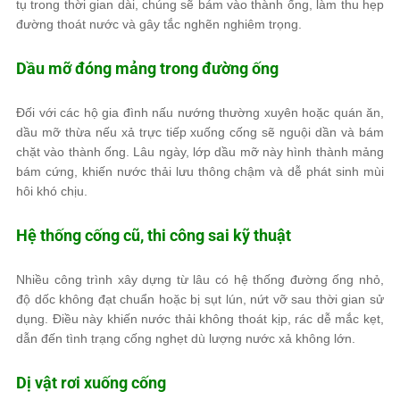
tụ trong thời gian dài, chúng sẽ bám vào thành ống, làm thu hẹp
đường thoát nước và gây tắc nghẽn nghiêm trọng.
Dầu mỡ đóng mảng trong đường ống
Đối với các hộ gia đình nấu nướng thường xuyên hoặc quán ăn,
dầu mỡ thừa nếu xả trực tiếp xuống cống sẽ nguội dần và bám
chặt vào thành ống. Lâu ngày, lớp dầu mỡ này hình thành mảng
bám cứng, khiến nước thải lưu thông chậm và dễ phát sinh mùi
hôi khó chịu.
Hệ thống cống cũ, thi công sai kỹ thuật
Nhiều công trình xây dựng từ lâu có hệ thống đường ống nhỏ,
độ dốc không đạt chuẩn hoặc bị sụt lún, nứt vỡ sau thời gian sử
dụng. Điều này khiến nước thải không thoát kịp, rác dễ mắc kẹt,
dẫn đến tình trạng cống nghẹt dù lượng nước xả không lớn.
Dị vật rơi xuống cống