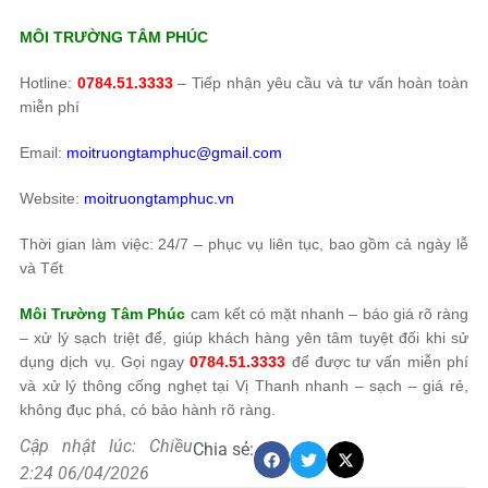
MÔI TRƯỜNG TÂM PHÚC
Hotline:
0784.51.3333
– Tiếp nhận yêu cầu và tư vấn hoàn toàn
miễn phí
Email:
moitruongtamphuc@gmail.com
Website:
moitruongtamphuc.vn
Thời gian làm việc: 24/7 – phục vụ liên tục, bao gồm cả ngày lễ
và Tết
Môi Trường Tâm Phúc
cam kết có mặt nhanh – báo giá rõ ràng
– xử lý sạch triệt để, giúp khách hàng yên tâm tuyệt đối khi sử
dụng dịch vụ. Gọi ngay
0784.51.3333
để được tư vấn miễn phí
và xử lý thông cống nghẹt tại Vị Thanh nhanh – sạch – giá rẻ,
không đục phá, có bảo hành rõ ràng.
Cập nhật lúc: Chiều
Chia sẻ:
2:24 06/04/2026