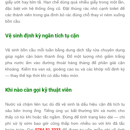
giấy ướt hay bỉm tã. Hạn chế dùng quá nhiều giấy trong một lần,
đặc biệt với hệ thống ống cũ. Đặt thùng rác nhỏ cạnh toilet để
các thành viên trong gia đình bỏ rác đúng chỗ thay vì ném xuống
bồn cầu.
Vệ sinh định kỳ ngăn tích tụ cặn
Vệ sinh bồn cầu mỗi tuần bằng dung dịch tẩy rửa chuyên dụng
giúp ngăn cặn bám thành ống. Đổ một lượng nhỏ giấm trắng
pha nước ấm vào đường thoát hàng tháng để phân giải cặn
khoáng. Kiểm tra van xả, gioăng cao su và các khớp nối định kỳ
— thay thế kịp thời khi có dấu hiệu mòn.
Khi nào cần gọi kỹ thuật viên
Nước xả chậm liên tục dù đã vệ sinh là dấu hiệu cặn đã tích tụ
sâu bên trong ống. Tiếng ùng ục bất thường khi xả nước cho
thấy có túi khí hoặc tắc ngầm. Đừng để tình trạng kéo dài — chi
phí xử lý sớm bao giờ cũng thấp hơn nhiều so với khi đã tắc
hoàn toàn. Gọi
0784.51.3333
để được tư vấn miễn phí về tình