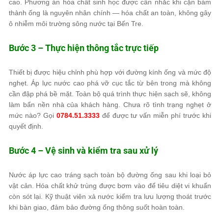
cao. Phương án hóa chất sinh học được cân nhắc khi cặn bám
thành ống là nguyên nhân chính — hóa chất an toàn, không gây
ô nhiễm môi trường sông nước tại Bến Tre.
Bước 3 – Thực hiện thông tắc trực tiếp
Thiết bị được hiệu chỉnh phù hợp với đường kính ống và mức độ
nghẹt. Áp lực nước cao phá vỡ cục tắc từ bên trong mà không
cần đập phá bề mặt. Toàn bộ quá trình thực hiện sạch sẽ, không
làm bẩn nền nhà của khách hàng. Chưa rõ tình trạng nghẹt ở
mức nào? Gọi
0784.51.3333
để được tư vấn miễn phí trước khi
quyết định.
Bước 4 – Vệ sinh và kiểm tra sau xử lý
Nước áp lực cao tráng sạch toàn bộ đường ống sau khi loại bỏ
vật cản. Hóa chất khử trùng được bơm vào để tiêu diệt vi khuẩn
còn sót lại. Kỹ thuật viên xả nước kiểm tra lưu lượng thoát trước
khi bàn giao, đảm bảo đường ống thông suốt hoàn toàn.