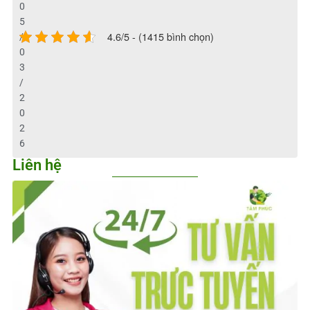
0
5
4.6/5 - (1415 bình chọn)
/
0
3
/
2
0
2
6
Liên hệ