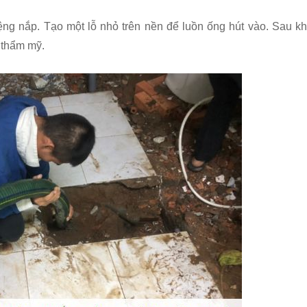
g nắp. Tạo một lỗ nhỏ trên nền để luồn ống hút vào. Sau kh
 thẩm mỹ.