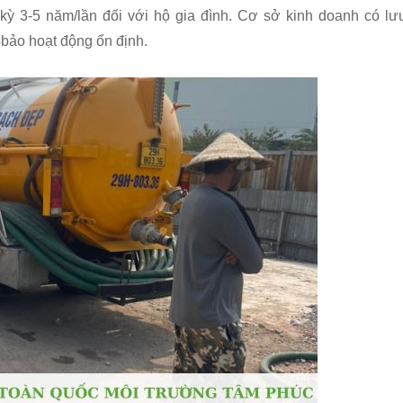
ỳ 3-5 năm/lần đối với hộ gia đình. Cơ sở kinh doanh có lư
bảo hoạt động ổn định.