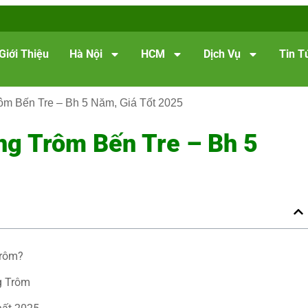
Giới Thiệu
Hà Nội
HCM
Dịch Vụ
Tin T
ôm Bến Tre – Bh 5 Năm, Giá Tốt 2025
ng Trôm Bến Tre – Bh 5
Trôm?
g Trôm