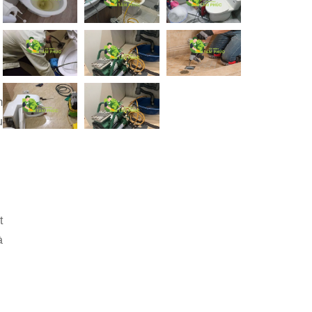
m
u
t
à