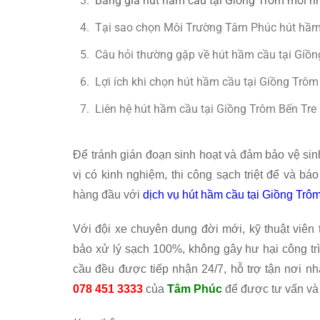
Bảng giá hút hầm cầu tại Giồng Trôm mới n
Tại sao chọn Môi Trường Tâm Phúc hút hầm
Câu hỏi thường gặp về hút hầm cầu tại Giồn
Lợi ích khi chọn hút hầm cầu tại Giồng Trô
Liên hệ hút hầm cầu tại Giồng Trôm Bến Tre 
Để tránh gián đoạn sinh hoạt và đảm bảo vệ si
vị có kinh nghiệm, thi công sạch triệt để và báo
hàng đầu với
dịch vụ hút hầm cầu tại Giồng Trô
Với đội xe chuyên dụng đời mới, kỹ thuật viên 
bảo xử lý sạch 100%, không gây hư hại công tr
cầu đều được tiếp nhận 24/7, hỗ trợ tận nơi nh
078 451 3333
của
Tâm Phúc
để được tư vấn và 