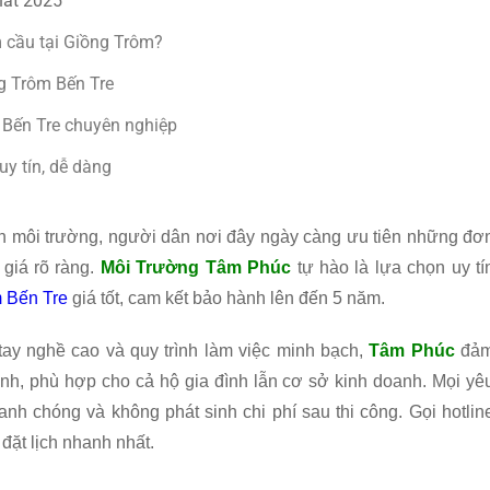
hất 2025
 cầu tại Giồng Trôm?
g Trôm Bến Tre
m Bến Tre chuyên nghiệp
uy tín, dễ dàng
nh môi trường, người dân nơi đây ngày càng ưu tiên những đơ
 giá rõ ràng.
Môi Trường Tâm Phúc
tự hào là lựa chọn uy tí
m Bến Tre
giá tốt, cam kết bảo hành lên đến 5 năm.
tay nghề cao và quy trình làm việc minh bạch,
Tâm Phúc
đả
ình, phù hợp cho cả hộ gia đình lẫn cơ sở kinh doanh. Mọi yê
anh chóng và không phát sinh chi phí sau thi công. Gọi hotlin
đặt lịch nhanh nhất.