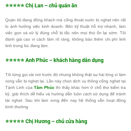
⭐️⭐️⭐️⭐️⭐️ Chị Lan – chủ quán ăn
Quán tôi đang đông khách mà cống thoát nước bị nghẹt nên rất
lo ảnh hưởng việc kinh doanh. Bên kỹ thuật hỗ trợ nhanh, làm
việc gọn và xử lý đúng chỗ bị tắc nên mọi thứ ổn lại sớm. Tôi
đánh giá cao vì cách làm rõ ràng, không báo thêm chi phí linh
tinh trong lúc đang làm.
⭐️⭐️⭐️⭐️⭐️ Anh Phúc – khách hàng dân dụng
Tôi từng gọi vài nơi trước đó nhưng không thật sự hài lòng vì làm
xong vẫn bị nghẹt lại. Lần này chọn dịch vụ thông cống nghẹt tại
Tánh Linh của
Tâm Phúc
thì thấy khác hơn ở chỗ thợ kiểm tra
kỹ, giải thích dễ hiểu và hướng dẫn luôn cách sử dụng để tránh
tái nghẹt. Sau khi làm xong đến nay hệ thống vẫn hoạt động
bình thường.
⭐️⭐️⭐️⭐️⭐️ Chị Hương – chủ cửa hàng