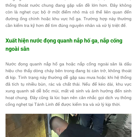
thống thoát nước chung đang gặp vấn đề lớn hơn. Đây không
còn là nghẹt cục bộ ở một điểm nhỏ mà có thể liên quan đến
đường ống chính hoặc khu vực hố ga. Trường hợp này thường
cần kiểm tra kỹ hơn để tìm đúng nguyên nhân và xử lý triệt để.
Xuất hiện nước đọng quanh nắp hố ga, nắp cống
ngoài sân
Nước đọng quanh nắp hố ga hoặc nắp cống ngoài sân là dấu
hiệu cho thấy dòng chảy bên trong đang bị cản trở, không thoát
đi kịp. Tình trạng này thường dễ gặp sau mưa hoặc khi hệ thống
đã tích tụ nhiều bùn, rác và chất thải. Nếu để kéo dài, khu vực
xung quanh sẽ dễ bốc mùi, mất vệ sinh và ảnh hưởng đến sinh
hoạt chung. Đây cũng là lúc bạn nên cân nhắc gọi dịch vụ thông
cống nghẹt tại Tánh Linh để được kiểm tra và xử lý kịp thời.