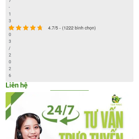
7
-
1
3
4.7/5 - (1222 bình chọn)
/
0
3
/
2
0
2
6
Liên hệ