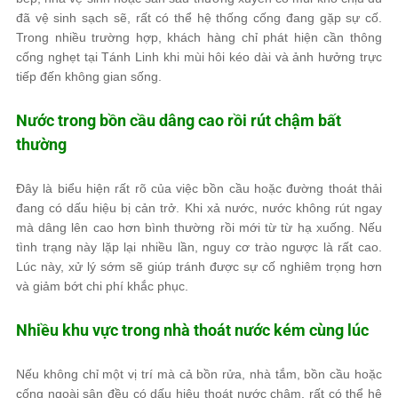
đã vệ sinh sạch sẽ, rất có thể hệ thống cống đang gặp sự cố.
Trong nhiều trường hợp, khách hàng chỉ phát hiện cần thông
cống nghẹt tại Tánh Linh khi mùi hôi kéo dài và ảnh hưởng trực
tiếp đến không gian sống.
Nước trong bồn cầu dâng cao rồi rút chậm bất
thường
Đây là biểu hiện rất rõ của việc bồn cầu hoặc đường thoát thải
đang có dấu hiệu bị cản trở. Khi xả nước, nước không rút ngay
mà dâng lên cao hơn bình thường rồi mới từ từ hạ xuống. Nếu
tình trạng này lặp lại nhiều lần, nguy cơ trào ngược là rất cao.
Lúc này, xử lý sớm sẽ giúp tránh được sự cố nghiêm trọng hơn
và giảm bớt chi phí khắc phục.
Nhiều khu vực trong nhà thoát nước kém cùng lúc
Nếu không chỉ một vị trí mà cả bồn rửa, nhà tắm, bồn cầu hoặc
cống ngoài sân đều có dấu hiệu thoát nước chậm, rất có thể hệ