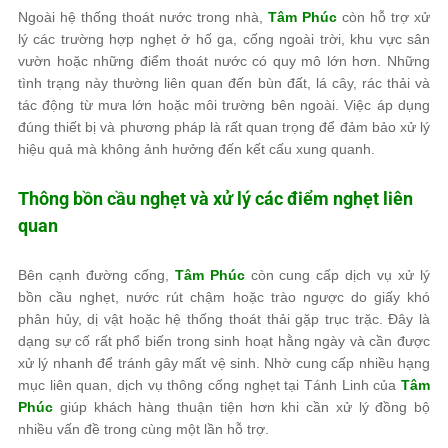
Ngoài hệ thống thoát nước trong nhà,
Tâm Phúc
còn hỗ trợ xử
lý các trường hợp nghẹt ở hố ga, cống ngoài trời, khu vực sân
vườn hoặc những điểm thoát nước có quy mô lớn hơn. Những
tình trạng này thường liên quan đến bùn đất, lá cây, rác thải và
tác động từ mưa lớn hoặc môi trường bên ngoài. Việc áp dụng
đúng thiết bị và phương pháp là rất quan trọng để đảm bảo xử lý
hiệu quả mà không ảnh hưởng đến kết cấu xung quanh.
Thông bồn cầu nghẹt và xử lý các điểm nghẹt liên
quan
Bên cạnh đường cống,
Tâm Phúc
còn cung cấp dịch vụ xử lý
bồn cầu nghẹt, nước rút chậm hoặc trào ngược do giấy khó
phân hủy, dị vật hoặc hệ thống thoát thải gặp trục trặc. Đây là
dạng sự cố rất phổ biến trong sinh hoạt hằng ngày và cần được
xử lý nhanh để tránh gây mất vệ sinh. Nhờ cung cấp nhiều hạng
mục liên quan, dịch vụ thông cống nghẹt tại Tánh Linh của
Tâm
Phúc
giúp khách hàng thuận tiện hơn khi cần xử lý đồng bộ
nhiều vấn đề trong cùng một lần hỗ trợ.