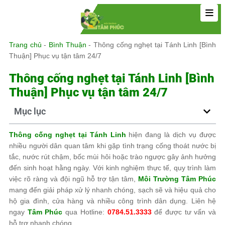
Trang chủ
-
Bình Thuận
-
Thông cống nghẹt tại Tánh Linh [Bình
Thuận] Phục vụ tận tâm 24/7
Thông cống nghẹt tại Tánh Linh [Bình
Thuận] Phục vụ tận tâm 24/7
Mục lục
Thông cống nghẹt tại Tánh Linh
hiện đang là dịch vụ được
nhiều người dân quan tâm khi gặp tình trạng cống thoát nước bị
tắc, nước rút chậm, bốc mùi hôi hoặc trào ngược gây ảnh hưởng
đến sinh hoạt hằng ngày. Với kinh nghiệm thực tế, quy trình làm
việc rõ ràng và đội ngũ hỗ trợ tận tâm,
Môi Trường Tâm Phúc
mang đến giải pháp xử lý nhanh chóng, sạch sẽ và hiệu quả cho
hộ gia đình, cửa hàng và nhiều công trình dân dụng. Liên hệ
ngay
Tâm Phúc
qua Hotline:
0784.51.3333
để được tư vấn và
hỗ trợ nhanh chóng.