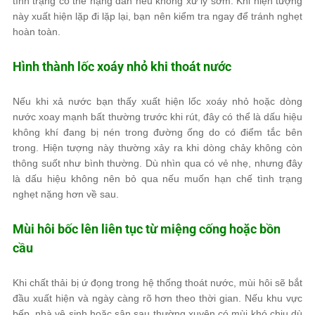
tình trạng có thể nặng dần nếu không xử lý sớm. Khi hiện tượng
này xuất hiện lặp đi lặp lại, bạn nên kiểm tra ngay để tránh nghẹt
hoàn toàn.
Hình thành lốc xoáy nhỏ khi thoát nước
Nếu khi xả nước bạn thấy xuất hiện lốc xoáy nhỏ hoặc dòng
nước xoay mạnh bất thường trước khi rút, đây có thể là dấu hiệu
không khí đang bị nén trong đường ống do có điểm tắc bên
trong. Hiện tượng này thường xảy ra khi dòng chảy không còn
thông suốt như bình thường. Dù nhìn qua có vẻ nhẹ, nhưng đây
là dấu hiệu không nên bỏ qua nếu muốn hạn chế tình trạng
nghẹt nặng hơn về sau.
Mùi hôi bốc lên liên tục từ miệng cống hoặc bồn
cầu
Khi chất thải bị ứ đọng trong hệ thống thoát nước, mùi hôi sẽ bắt
đầu xuất hiện và ngày càng rõ hơn theo thời gian. Nếu khu vực
bếp, nhà vệ sinh hoặc sân sau thường xuyên có mùi khó chịu dù