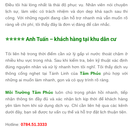
Điều tôi hài lòng nhất là thái độ phục vụ. Nhân viên nói chuyện
lịch sự, làm việc có trách nhiệm và dọn dẹp khá sạch sau thi
công. Với những người đang cần hỗ trợ nhanh mà vẫn muốn rõ
ràng về chi phí, tôi thấy đây là đơn vị đáng để cân nhắc.
⭐️⭐️⭐️⭐️⭐️ Anh Tuấn – khách hàng tại khu dân cư
Tôi liên hệ trong thời điểm cần xử lý gấp vì nước thoát chậm ở
nhiều khu vực trong nhà. Sau khi kiểm tra, bên kỹ thuật xác định
đúng nguyên nhân và xử lý nhanh hơn tôi nghĩ. Tôi thấy dịch vụ
thông cống nghẹt tại Tánh Linh của
Tâm Phúc
phù hợp với
những ai muốn làm nhanh, gọn và có quy trình rõ ràng.
Môi Trường Tâm Phúc
luôn chú trọng phản hồi nhanh, tiếp
nhận thông tin đầy đủ và xác nhận lịch kịp thời để khách hàng
yên tâm hơn khi sử dụng dịch vụ. Chỉ cần liên hệ qua các kênh
dưới đây, bạn sẽ được tư vấn cụ thể và hỗ trợ đặt lịch thuận tiện.
Hotline:
0784.51.3333