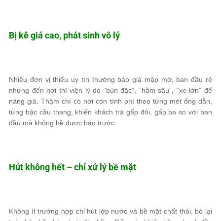
Bị kê giá cao, phát sinh vô lý
Nhiều đơn vị thiếu uy tín thường báo giá mập mờ, ban đầu rẻ
nhưng đến nơi thì viện lý do “bùn đặc”, “hầm sâu”, “xe lớn” để
nâng giá. Thậm chí có nơi còn tính phí theo từng mét ống dẫn,
từng bậc cầu thang, khiến khách trả gấp đôi, gấp ba so với ban
đầu mà không hề được báo trước.
Hút không hết – chỉ xử lý bề mặt
Không ít trường hợp chỉ hút lớp nước và bề mặt chất thải, bỏ lại