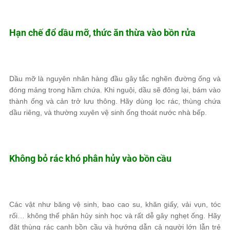
Hạn chế đổ dầu mỡ, thức ăn thừa vào bồn rửa
Dầu mỡ là nguyên nhân hàng đầu gây tắc nghẽn đường ống và
đóng mảng trong hầm chứa. Khi nguội, dầu sẽ đông lại, bám vào
thành ống và cản trở lưu thông. Hãy dùng lọc rác, thùng chứa
dầu riêng, và thường xuyên vệ sinh ống thoát nước nhà bếp.
Không bỏ rác khó phân hủy vào bồn cầu
Các vật như băng vệ sinh, bao cao su, khăn giấy, vải vụn, tóc
rối… không thể phân hủy sinh học và rất dễ gây nghẹt ống. Hãy
đặt thùng rác cạnh bồn cầu và hướng dẫn cả người lớn lẫn trẻ