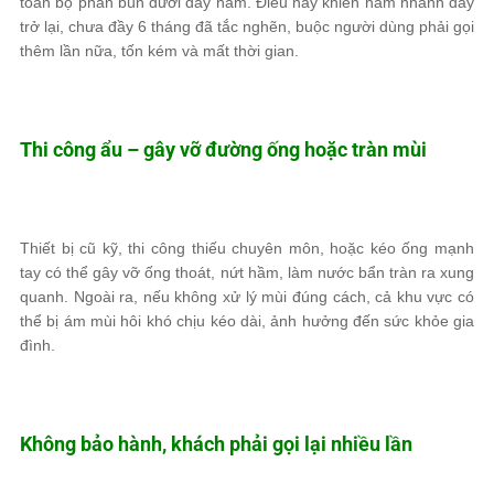
toàn bộ phần bùn dưới đáy hầm. Điều này khiến hầm nhanh đầy
trở lại, chưa đầy 6 tháng đã tắc nghẽn, buộc người dùng phải gọi
thêm lần nữa, tốn kém và mất thời gian.
Thi công ẩu – gây vỡ đường ống hoặc tràn mùi
Thiết bị cũ kỹ, thi công thiếu chuyên môn, hoặc kéo ống mạnh
tay có thể gây vỡ ống thoát, nứt hầm, làm nước bẩn tràn ra xung
quanh. Ngoài ra, nếu không xử lý mùi đúng cách, cả khu vực có
thể bị ám mùi hôi khó chịu kéo dài, ảnh hưởng đến sức khỏe gia
đình.
Không bảo hành, khách phải gọi lại nhiều lần