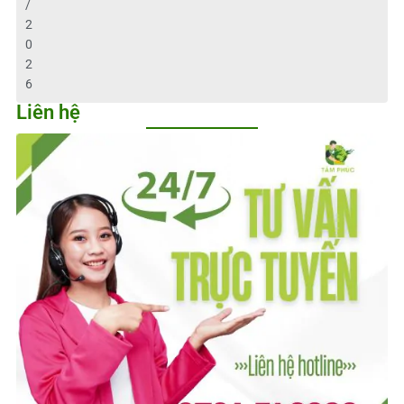
/
2
0
2
6
Liên hệ