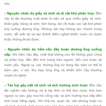
sau:
– Nguyên nhân do giấy vệ sinh và dị vật khó phân hủy:
Bồn
cầu bị tắc thường xuất phát từ việc xả quá nhiều giấy vệ sinh,
khăn giấy, băng vệ sinh, tăm bông, tóc rối hoặc các vật khó phân
hủy xuống đường ống. Những vật này không tan nhanh trong
nước, dễ mắc lại và tạo thành điểm nghẹt khiến nước xả chậm
hoặc không thoát được.
– Nguyên nhân do hầm cầu đầy hoặc đường ống xuống
cấp:
Khi hầm cầu đầy, chất thải không còn đủ không gian chứa
và phân hủy, dẫn đến tình trạng trào ngược, bốc mùi hoặc xả
nước yếu. Ngoài ra, các đường ống sử dụng lâu năm có thể bị
bám cặn, rỉ sét, thu hẹp lòng ống và khiến bồn cầu thường
xuyên bị nghẹt.
– Tác hại gây mất vệ sinh và ảnh hưởng sinh hoạt:
Bồn cầu
tắc nghẽn nếu không xử lý kịp thời có thể làm nước thải trào
ngược ra sàn, gây mùi hôi nồng nặc và ảnh hưởng trực tiếp đến
sinh hoạt hằng ngày. Với nhà trọ, quán ăn, văn phòng hoặc cơ
sở kinh doanh, tình trạng này còn làm giảm trải nghiệm khách