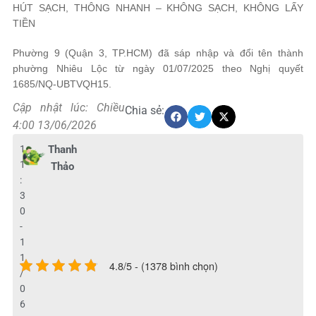
HÚT SẠCH, THÔNG NHANH – KHÔNG SẠCH, KHÔNG LẤY
TIỀN
Phường 9 (Quận 3, TP.HCM) đã sáp nhập và đổi tên thành
phường Nhiêu Lộc từ ngày 01/07/2025 theo Nghị quyết
1685/NQ-UBTVQH15.
Cập nhật lúc: Chiều
Chia sẻ:
4:00 13/06/2026
1
Thanh
1
Thảo
:
3
0
-
1
1
4.8/5 - (1378 bình chọn)
/
0
6