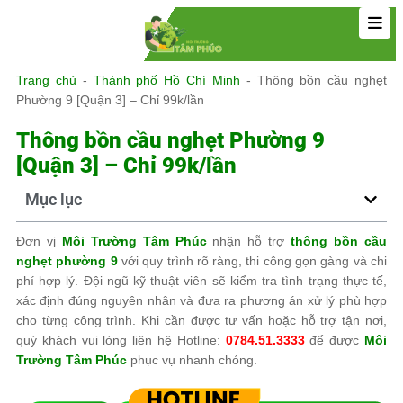
Trang chủ
-
Thành phố Hồ Chí Minh
-
Thông bồn cầu nghẹt
Phường 9 [Quận 3] – Chỉ 99k/lần
Thông bồn cầu nghẹt Phường 9
[Quận 3] – Chỉ 99k/lần
Mục lục
Đơn vị
Môi Trường Tâm Phúc
nhận hỗ trợ
thông bồn cầu
nghẹt phường 9
với quy trình rõ ràng, thi công gọn gàng và chi
phí hợp lý. Đội ngũ kỹ thuật viên sẽ kiểm tra tình trạng thực tế,
xác định đúng nguyên nhân và đưa ra phương án xử lý phù hợp
cho từng công trình. Khi cần được tư vấn hoặc hỗ trợ tận nơi,
quý khách vui lòng liên hệ Hotline:
0784.51.3333
để được
Môi
Trường Tâm Phúc
phục vụ nhanh chóng.