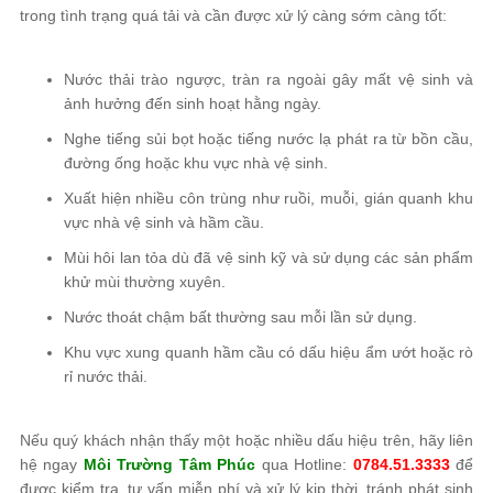
trong tình trạng quá tải và cần được xử lý càng sớm càng tốt:
Nước thải trào ngược, tràn ra ngoài gây mất vệ sinh và
ảnh hưởng đến sinh hoạt hằng ngày.
Nghe tiếng sủi bọt hoặc tiếng nước lạ phát ra từ bồn cầu,
đường ống hoặc khu vực nhà vệ sinh.
Xuất hiện nhiều côn trùng như ruồi, muỗi, gián quanh khu
vực nhà vệ sinh và hầm cầu.
Mùi hôi lan tỏa dù đã vệ sinh kỹ và sử dụng các sản phẩm
khử mùi thường xuyên.
Nước thoát chậm bất thường sau mỗi lần sử dụng.
Khu vực xung quanh hầm cầu có dấu hiệu ẩm ướt hoặc rò
rỉ nước thải.
Nếu quý khách nhận thấy một hoặc nhiều dấu hiệu trên, hãy liên
hệ ngay
Môi Trường Tâm Phúc
qua Hotline:
0784.51.3333
để
được kiểm tra, tư vấn miễn phí và xử lý kịp thời, tránh phát sinh