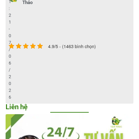
1
Thảo
:
2
1
-
0
7
4.9/5 - (1463 bình chọn)
/
0
6
/
2
0
2
6
Liên hệ