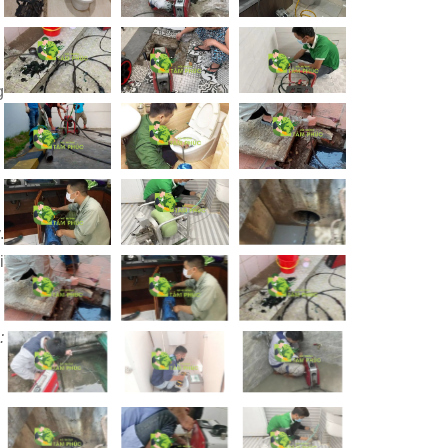
g
.
i
: