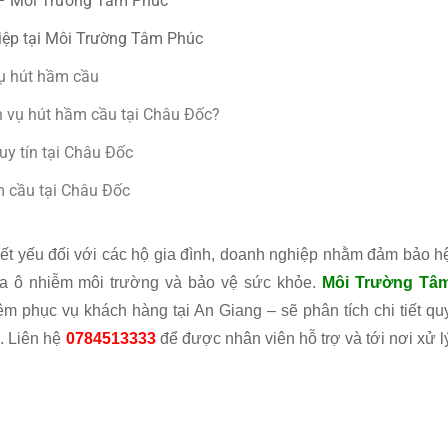
 – Môi Trường Tâm Phúc
hiệp tại Môi Trường Tâm Phúc
vụ hút hầm cầu
 vụ hút hầm cầu tại Châu Đốc?
uy tín tại Châu Đốc
m cầu tại Châu Đốc
iết yếu đối với các hộ gia đình, doanh nghiệp nhằm đảm bảo h
ừa ô nhiễm môi trường và bảo vệ sức khỏe.
Môi Trường Tâ
m phục vụ khách hàng tại An Giang – sẽ phân tích chi tiết qu
g. Liên hệ
0784513333
để được nhân viên hỗ trợ và tới nơi xử l