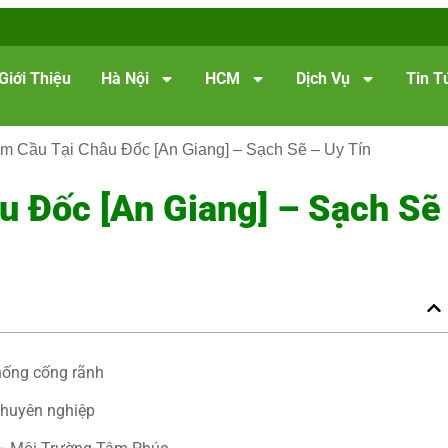
Giới Thiệu
Hà Nội
HCM
Dịch Vụ
Tin T
m Cầu Tại Châu Đốc [An Giang] – Sạch Sẽ – Uy Tín
u Đốc [An Giang] – Sạch Sẽ
thống cống rãnh
chuyên nghiệp