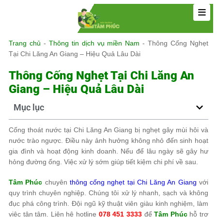
Trang chủ
-
Thông tin dịch vụ miền Nam
-
Thông Cống Nghẹt
Tại Chi Lăng An Giang – Hiệu Quả Lâu Dài
Thông Cống Nghẹt Tại Chi Lăng An
Giang – Hiệu Quả Lâu Dài
Mục lục
Cống thoát nước tại Chi Lăng An Giang bị nghẹt gây mùi hôi và
nước trào ngược. Điều này ảnh hưởng không nhỏ đến sinh hoạt
gia đình và hoạt động kinh doanh. Nếu để lâu ngày sẽ gây hư
hỏng đường ống. Việc xử lý sớm giúp tiết kiệm chi phí về sau.
Tâm Phúc
chuyên
thông cống nghẹt tại Chi Lăng An Giang
với
quy trình chuyên nghiệp. Chúng tôi xử lý nhanh, sạch và không
đục phá công trình. Đội ngũ kỹ thuật viên giàu kinh nghiệm, làm
việc tận tâm. Liên hệ hotline
078 451 3333
để
Tâm Phúc
hỗ trợ