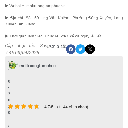
▶️ Website: moitruongtamphuc.vn
▶️ Địa chỉ: Số 159 Ung Văn Khiêm, Phường Đông Xuyên, Long
Xuyên, An Giang
▶️ Thời gian làm việc: Phục vụ 24/7 kể cả ngày lễ Tết
Cập nhật lúc: Sáng
Chia sẻ:
7:46 08/04/2026
5
moitruongtamphuc
:
1
8
-
2
0
4.7/5 - (1144 bình chọn)
/
0
1
/