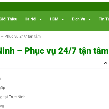
Giới Thiệu
Hà Nội
HCM
Dịch Vụ
Tin T
h – Phục vụ 24/7 tận tâm
 Ninh – Phục vụ 24/7 tận tâm
h
gấp
g tại Trực Ninh
 vụ