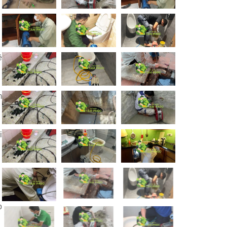
ề
m
i
p