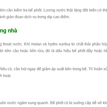
ớn cần kiểm tra bể phốt. Lượng nước thải tăng đột biến có th
ránh gián đoạn dịch vụ trong dịp cao điểm.
ong nhà
 thoát nước. Khí metan và hydro sunfua từ chất thải phân hủ
 từ bồn cầu hoặc bồn rửa, đó là dấu hiệu bể phốt đầy hoặc h
 Nếu có, cần hút ngay để giảm áp suất bên trong bể. Trì hoãn x
h hoạt.
uồn nước ngầm xung quanh. Bể phốt cũ bị xuống cấp dễ vỡ kh