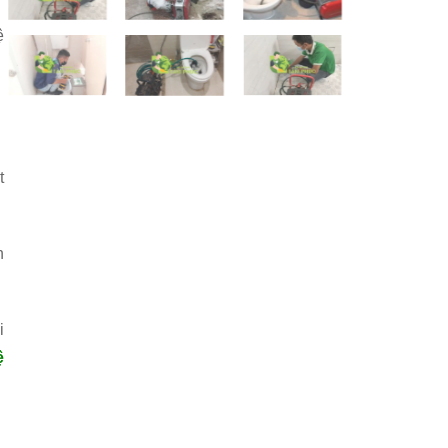
ệ
t
n
i
ệ