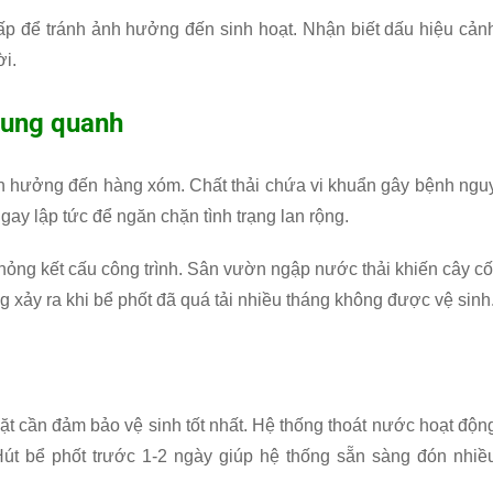
cấp để tránh ảnh hưởng đến sinh hoạt. Nhận biết dấu hiệu cản
ời.
xung quanh
ảnh hưởng đến hàng xóm. Chất thải chứa vi khuẩn gây bệnh ngu
ay lập tức để ngăn chặn tình trạng lan rộng.
ỏng kết cấu công trình. Sân vườn ngập nước thải khiến cây cố
g xảy ra khi bể phốt đã quá tải nhiều tháng không được vệ sinh
g
mặt cần đảm bảo vệ sinh tốt nhất. Hệ thống thoát nước hoạt độn
 Hút bể phốt trước 1-2 ngày giúp hệ thống sẵn sàng đón nhiề