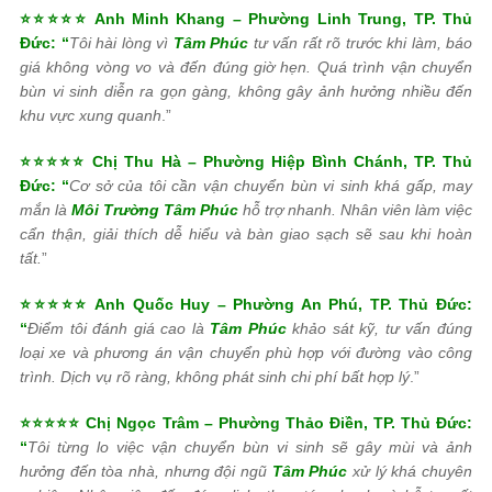
⭐⭐⭐⭐⭐ Anh Minh Khang – Phường Linh Trung, TP. Thủ
Đức: “
Tôi hài lòng vì
Tâm Phúc
tư vấn rất rõ trước khi làm, báo
giá không vòng vo và đến đúng giờ hẹn. Quá trình vận chuyển
bùn vi sinh diễn ra gọn gàng, không gây ảnh hưởng nhiều đến
khu vực xung quanh
.”
⭐⭐⭐⭐⭐ Chị Thu Hà – Phường Hiệp Bình Chánh, TP. Thủ
Đức: “
Cơ sở của tôi cần vận chuyển bùn vi sinh khá gấp, may
mắn là
Môi Trường Tâm Phúc
hỗ trợ nhanh. Nhân viên làm việc
cẩn thận, giải thích dễ hiểu và bàn giao sạch sẽ sau khi hoàn
tất.
”
⭐⭐⭐⭐⭐ Anh Quốc Huy – Phường An Phú, TP. Thủ Đức:
“
Điểm tôi đánh giá cao là
Tâm Phúc
khảo sát kỹ, tư vấn đúng
loại xe và phương án vận chuyển phù hợp với đường vào công
trình. Dịch vụ rõ ràng, không phát sinh chi phí bất hợp lý
.”
⭐⭐⭐⭐⭐ Chị Ngọc Trâm – Phường Thảo Điền, TP. Thủ Đức:
“
Tôi từng lo việc vận chuyển bùn vi sinh sẽ gây mùi và ảnh
hưởng đến tòa nhà, nhưng đội ngũ
Tâm Phúc
xử lý khá chuyên