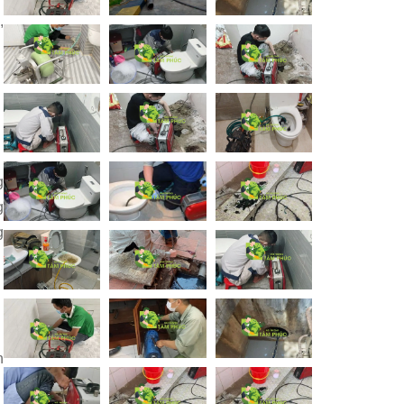
,
g
g
g
h