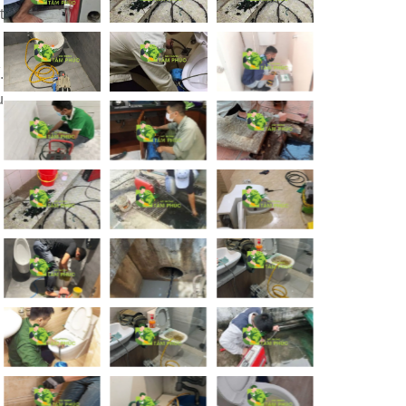
t
.
u