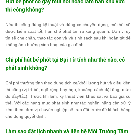
Hút bể phốt có gây mùi hôi hoặc làm bẩn khu vực
thi công không?
Nếu thi công đúng kỹ thuật và dùng xe chuyên dụng, mùi hôi sẽ
được kiểm soát tốt, hạn chế phát tán ra xung quanh. Đơn vị uy
tín sẽ che chắn, thao tác gọn và vệ sinh sạch sau khi hoàn tất để
không ảnh hưởng sinh hoạt của gia đình.
Chi phí hút bể phốt tại Đại Từ tính như thế nào, có
phát sinh không?
Chi phí thường tính theo dung tích xe/khối lượng hút và điều kiện
thi công (vị trí bể, ngõ rộng hay hẹp, khoảng cách đặt ống, mức
độ đầy/tắc). Trước khi làm, kỹ thuật viên khảo sát và báo giá cụ
thể. Với các hạng mục phát sinh như tắc nghẽn nặng cần xử lý
kèm theo, đơn vị chuyên nghiệp sẽ trao đổi trước để khách hàng
chủ động quyết định.
Làm sao đặt lịch nhanh và liên hệ
Môi Trường Tâm