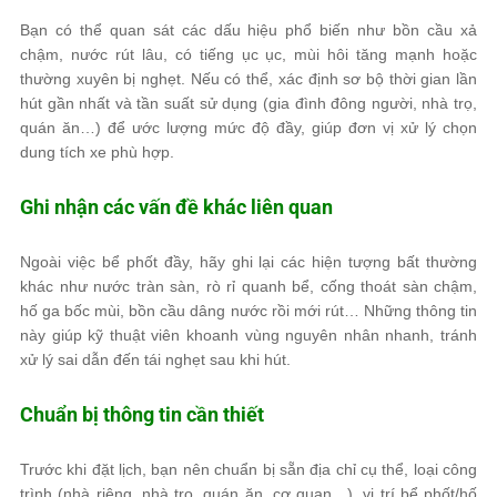
Bạn có thể quan sát các dấu hiệu phổ biến như bồn cầu xả
chậm, nước rút lâu, có tiếng ục ục, mùi hôi tăng mạnh hoặc
thường xuyên bị nghẹt. Nếu có thể, xác định sơ bộ thời gian lần
hút gần nhất và tần suất sử dụng (gia đình đông người, nhà trọ,
quán ăn…) để ước lượng mức độ đầy, giúp đơn vị xử lý chọn
dung tích xe phù hợp.
Ghi nhận các vấn đề khác liên quan
Ngoài việc bể phốt đầy, hãy ghi lại các hiện tượng bất thường
khác như nước tràn sàn, rò rỉ quanh bể, cống thoát sàn chậm,
hố ga bốc mùi, bồn cầu dâng nước rồi mới rút… Những thông tin
này giúp kỹ thuật viên khoanh vùng nguyên nhân nhanh, tránh
xử lý sai dẫn đến tái nghẹt sau khi hút.
Chuẩn bị thông tin cần thiết
Trước khi đặt lịch, bạn nên chuẩn bị sẵn địa chỉ cụ thể, loại công
trình (nhà riêng, nhà trọ, quán ăn, cơ quan…), vị trí bể phốt/hố