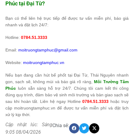
Phúc
tại Đại Từ?
Bạn có thể liên hệ trực tiếp để được tư vấn miễn phí, báo giá
nhanh và đặt lịch 24/7:
Hotline:
0784.51.3333
Email:
moitruongtamphuc@gmail.com
Website:
moitruongtamphuc.vn
Nếu bạn đang cần hút bể phốt tại Đại Từ, Thái Nguyên nhanh
gọn, sạch sẽ, không mùi và báo giá rõ ràng,
Môi Trường Tâm
Phúc
luôn sẵn sàng hỗ trợ 24/7. Chúng tôi cam kết thi công
đúng quy trình, đảm bảo vệ sinh môi trường và bàn giao sạch sẽ
sau khi hoàn tất. Liên hệ ngay Hotline
0784.51.3333
hoặc truy
cập moitruongtamphuc.vn để được tư vấn miễn phí và đặt lịch
xử lý kịp thời.
Cập nhật lúc: Sáng
Chia sẻ:
9:05 08/04/2026