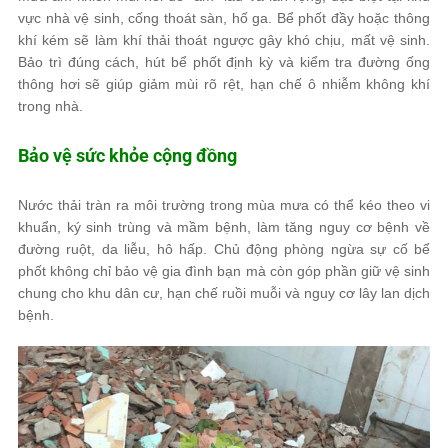
vực nhà vệ sinh, cống thoát sàn, hố ga. Bể phốt đầy hoặc thông
khí kém sẽ làm khí thải thoát ngược gây khó chịu, mất vệ sinh.
Bảo trì đúng cách, hút bể phốt định kỳ và kiểm tra đường ống
thông hơi sẽ giúp giảm mùi rõ rệt, hạn chế ô nhiễm không khí
trong nhà.
Bảo vệ sức khỏe cộng đồng
Nước thải tràn ra môi trường trong mùa mưa có thể kéo theo vi
khuẩn, ký sinh trùng và mầm bệnh, làm tăng nguy cơ bệnh về
đường ruột, da liễu, hô hấp. Chủ động phòng ngừa sự cố bể
phốt không chỉ bảo vệ gia đình bạn mà còn góp phần giữ vệ sinh
chung cho khu dân cư, hạn chế ruồi muỗi và nguy cơ lây lan dịch
bệnh.