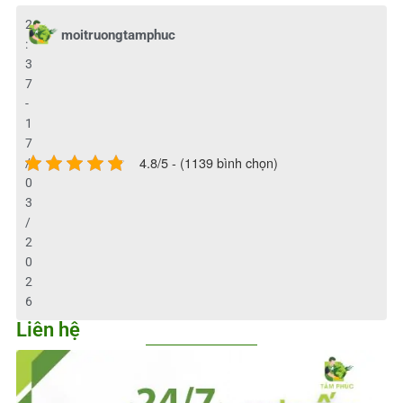
2
moitruongtamphuc
:
3
7
-
1
7
4.8/5 - (1139 bình chọn)
/
0
3
/
2
0
2
6
Liên hệ