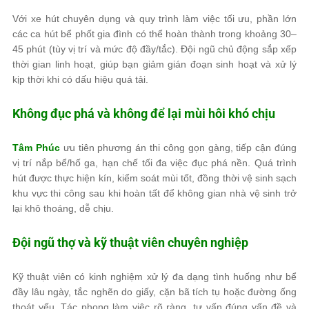
Với xe hút chuyên dụng và quy trình làm việc tối ưu, phần lớn
các ca hút bể phốt gia đình có thể hoàn thành trong khoảng 30–
45 phút (tùy vị trí và mức độ đầy/tắc). Đội ngũ chủ động sắp xếp
thời gian linh hoạt, giúp bạn giảm gián đoạn sinh hoạt và xử lý
kịp thời khi có dấu hiệu quá tải.
Không đục phá và không để lại mùi hôi khó chịu
Tâm Phúc
ưu tiên phương án thi công gọn gàng, tiếp cận đúng
vị trí nắp bể/hố ga, hạn chế tối đa việc đục phá nền. Quá trình
hút được thực hiện kín, kiểm soát mùi tốt, đồng thời vệ sinh sạch
khu vực thi công sau khi hoàn tất để không gian nhà vệ sinh trở
lại khô thoáng, dễ chịu.
Đội ngũ thợ và kỹ thuật viên chuyên nghiệp
Kỹ thuật viên có kinh nghiệm xử lý đa dạng tình huống như bể
đầy lâu ngày, tắc nghẽn do giấy, cặn bã tích tụ hoặc đường ống
thoát yếu. Tác phong làm việc rõ ràng, tư vấn đúng vấn đề và