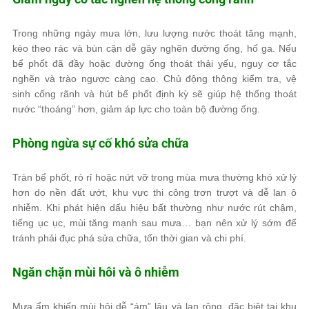
Trong những ngày mưa lớn, lưu lượng nước thoát tăng mạnh,
kéo theo rác và bùn cặn dễ gây nghẽn đường ống, hố ga. Nếu
bể phốt đã đầy hoặc đường ống thoát thải yếu, nguy cơ tắc
nghẽn và trào ngược càng cao. Chủ động thông kiểm tra, vệ
sinh cống rãnh và hút bể phốt định kỳ sẽ giúp hệ thống thoát
nước “thoáng” hơn, giảm áp lực cho toàn bộ đường ống.
Phòng ngừa sự cố khó sửa chữa
Tràn bể phốt, rò rỉ hoặc nứt vỡ trong mùa mưa thường khó xử lý
hơn do nền đất ướt, khu vực thi công trơn trượt và dễ lan ô
nhiễm. Khi phát hiện dấu hiệu bất thường như nước rút chậm,
tiếng ục ục, mùi tăng mạnh sau mưa… bạn nên xử lý sớm để
tránh phải đục phá sửa chữa, tốn thời gian và chi phí.
Ngăn chặn mùi hôi và ô nhiễm
Mưa ẩm khiến mùi hôi dễ “ám” lâu và lan rộng, đặc biệt tại khu