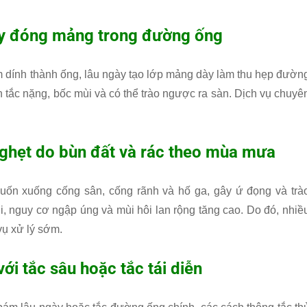
gây đóng mảng trong đường ống
 dính thành ống, lâu ngày tạo lớp mảng dày làm thu hẹp đườn
 tắc nặng, bốc mùi và có thể trào ngược ra sàn. Dịch vụ chuyê
 nghẹt do bùn đất và rác theo mùa mưa
ị cuốn xuống cống sân, cống rãnh và hố ga, gây ứ đọng và trà
i, nguy cơ ngập úng và mùi hôi lan rộng tăng cao. Do đó, nhiề
vụ xử lý sớm.
với tắc sâu hoặc tắc tái diễn