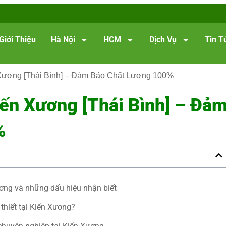
Giới Thiệu
Hà Nội
HCM
Dịch Vụ
Tin T
 Xương [Thái Bình] – Đảm Bảo Chất Lượng 100%
iến Xương [Thái Bình] – Đả
%
ơng và những dấu hiệu nhận biết
 thiết tại Kiến Xương?