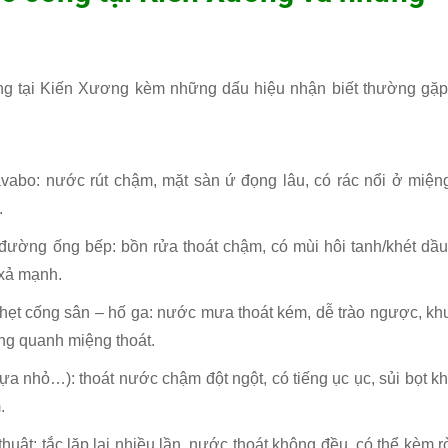
ng tại Kiến Xương kèm những dấu hiệu nhận biết thường gặp
lavabo: nước rút chậm, mặt sàn ứ đọng lâu, có rác nổi ở miện
.
ường ống bếp: bồn rửa thoát chậm, có mùi hôi tanh/khét dầu
 xả mạnh.
ghẹt cống sân – hố ga: nước mưa thoát kém, dễ trào ngược, kh
ọng quanh miệng thoát.
ựa nhỏ…): thoát nước chậm đột ngột, có tiếng ục ục, sủi bọt kh
.
uật: tắc lặp lại nhiều lần, nước thoát không đều, có thể kèm r