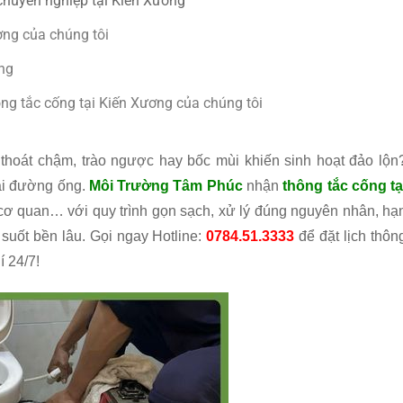
chuyên nghiệp tại Kiến Xương
ơng của chúng tôi
ơng
g tắc cống tại Kiến Xương của chúng tôi
thoát chậm, trào ngược hay bốc mùi khiến sinh hoạt đảo lộn
ại đường ống.
Môi Trường Tâm Phúc
nhận
thông tắc cống tạ
 cơ quan… với quy trình gọn sạch, xử lý đúng nguyên nhân, hạ
suốt bền lâu. Gọi ngay Hotline:
0784.51.3333
để đặt lịch thôn
 24/7!