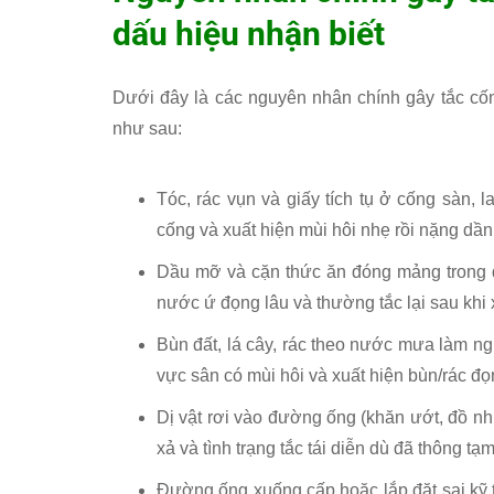
dấu hiệu nhận biết
Dưới đây là các nguyên nhân chính gây tắc cố
như sau:
Tóc, rác vụn và giấy tích tụ ở cống sàn, 
cống và xuất hiện mùi hôi nhẹ rồi nặng dần
Dầu mỡ và cặn thức ăn đóng mảng trong đ
nước ứ đọng lâu và thường tắc lại sau khi
Bùn đất, lá cây, rác theo nước mưa làm n
vực sân có mùi hôi và xuất hiện bùn/rác đ
Dị vật rơi vào đường ống (khăn ướt, đồ nh
xả và tình trạng tắc tái diễn dù đã thông tạm
Đường ống xuống cấp hoặc lắp đặt sai kỹ th