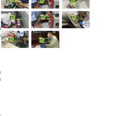
g
n
o
u