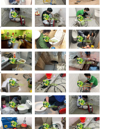
,
g
,
u
i
ò