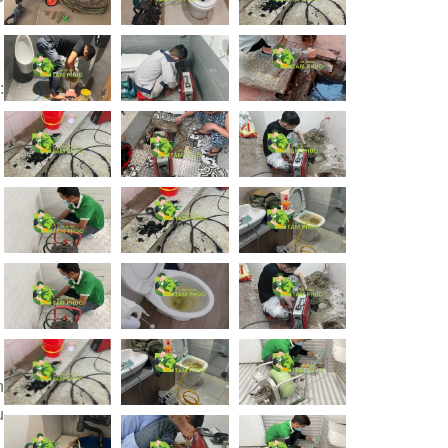
:
n
u