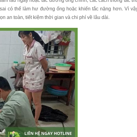
 bám lâu ngày hoặc tắc đường ống chính, các cách thông tắc th
ý sai có thể làm hư đường ống hoặc khiến tắc nặng hơn. Vì vậ
 an toàn, tiết kiệm thời gian và chi phí về lâu dài.