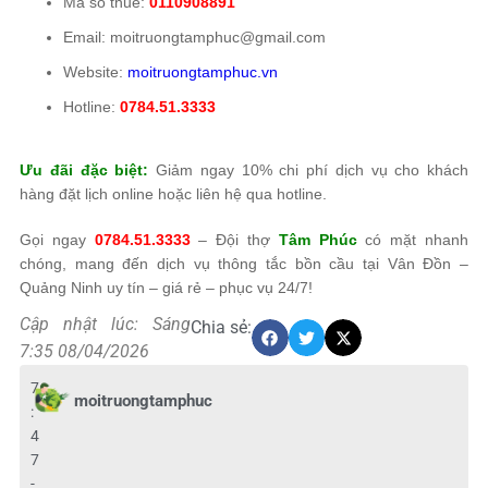
Mã số thuế:
0110908891
Email: moitruongtamphuc@gmail.com
Website:
moitruongtamphuc.vn
Hotline:
0784.51.3333
Ưu đãi đặc biệt:
Giảm ngay 10% chi phí dịch vụ cho khách
hàng đặt lịch online hoặc liên hệ qua hotline.
Gọi ngay
0784.51.3333
– Đội thợ
Tâm Phúc
có mặt nhanh
chóng, mang đến dịch vụ thông tắc bồn cầu tại Vân Đồn –
Quảng Ninh uy tín – giá rẻ – phục vụ 24/7!
Cập nhật lúc: Sáng
Chia sẻ:
7:35 08/04/2026
7
moitruongtamphuc
:
4
7
-