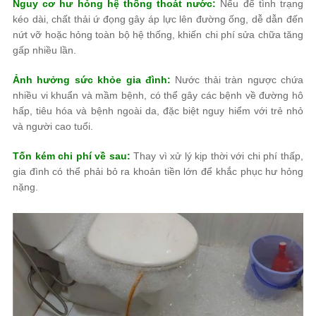
Nguy cơ hư hỏng hệ thống thoát nước:
Nếu để tình trạng
kéo dài, chất thải ứ đọng gây áp lực lên đường ống, dễ dẫn đến
nứt vỡ hoặc hỏng toàn bộ hệ thống, khiến chi phí sửa chữa tăng
gấp nhiều lần.
Ảnh hưởng sức khỏe gia đình:
Nước thải tràn ngược chứa
nhiều vi khuẩn và mầm bệnh, có thể gây các bệnh về đường hô
hấp, tiêu hóa và bệnh ngoài da, đặc biệt nguy hiểm với trẻ nhỏ
và người cao tuổi.
Tốn kém chi phí về sau:
Thay vì xử lý kịp thời với chi phí thấp,
gia đình có thể phải bỏ ra khoản tiền lớn để khắc phục hư hỏng
nặng.