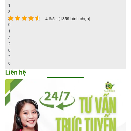
1
8
4.6/5 - (1359 bình chọn)
/
0
1
/
2
0
2
6
Liên hệ