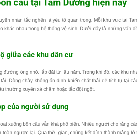
bồn cầu tại Tam Dương hiện nay
guyên nhân tắc nghẽn là yếu tố quan trọng. Mỗi khu vực tại Ta
 ro khác nhau trong hệ thống vệ sinh. Dưới đây là những vấn đ
bộ giữa các khu dân cư
 đường ống nhỏ, lắp đặt từ lâu năm. Trong khi đó, các khu nh
tải. Dòng chảy không ổn định khiến chất thải dễ tích tụ tại cá
ầu thường xuyên xả chậm hoặc tắc đột ngột.
ợp của người sử dụng
 hoạt xuống bồn cầu vẫn khá phổ biến. Nhiều người cho rằng cá
 toàn ngược lại. Qua thời gian, chúng kết dính thành mảng lớ