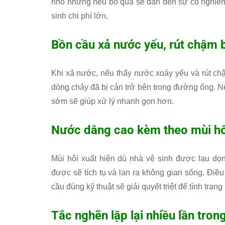
nhỏ nhưng nếu bỏ qua sẽ dẫn đến sự cố nghiêm 
sinh chi phí lớn.
Bồn cầu xả nước yếu, rút chậm 
Khi xả nước, nếu thấy nước xoáy yếu và rút chậ
dòng chảy đã bị cản trở bên trong đường ống. Nếu
sớm sẽ giúp xử lý nhanh gọn hơn.
Nước dâng cao kèm theo mùi hô
Mùi hôi xuất hiện dù nhà vệ sinh được lau dọn
được sẽ tích tụ và lan ra không gian sống. Điề
cầu đúng kỹ thuật sẽ giải quyết triệt để tình trạng
Tắc nghẽn lặp lại nhiều lần tron