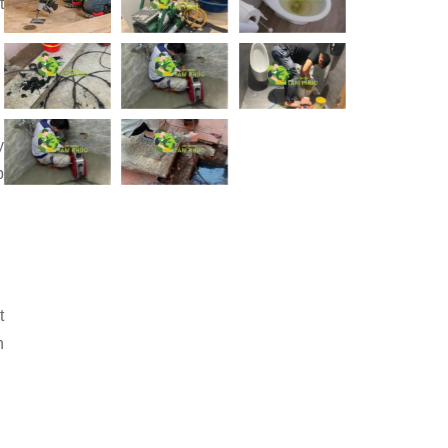
t
y
p
t
n