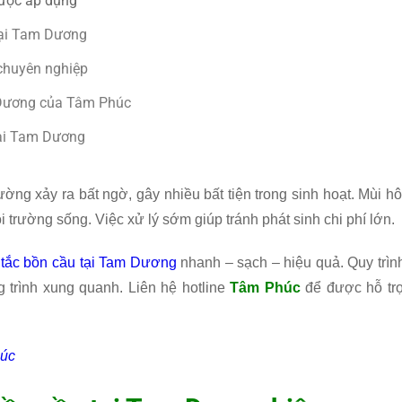
được áp dụng
tại Tam Dương
 chuyên nghiệp
m Dương của Tâm Phúc
tại Tam Dương
ng xảy ra bất ngờ, gây nhiều bất tiện trong sinh hoạt. Mùi hô
 trường sống. Việc xử lý sớm giúp tránh phát sinh chi phí lớn.
 tắc bồn cầu tại Tam Dương
nhanh – sạch – hiệu quả. Quy trìn
trình xung quanh. Liên hệ hotline
Tâm Phúc
để được hỗ tr
húc