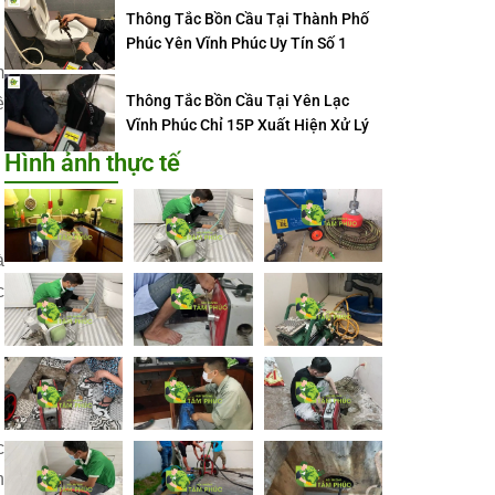
Thông Tắc Bồn Cầu Tại Thành Phố
Phúc Yên Vĩnh Phúc Uy Tín Số 1
m
Thông Tắc Bồn Cầu Tại Yên Lạc
ề
Vĩnh Phúc Chỉ 15P Xuất Hiện Xử Lý
Hình ảnh thực tế
à
c
c
n