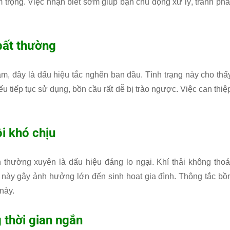
trọng. Việc nhận biết sớm giúp bạn chủ động xử lý, tránh phá
bất thường
m, đây là dấu hiệu tắc nghẽn ban đầu. Tình trạng này cho thấ
 tiếp tục sử dụng, bồn cầu rất dễ bị trào ngược. Việc can thiệ
i khó chịu
 thường xuyên là dấu hiệu đáng lo ngại. Khí thải không thoá
u này gây ảnh hưởng lớn đến sinh hoạt gia đình. Thông tắc bồ
 này.
g thời gian ngắn