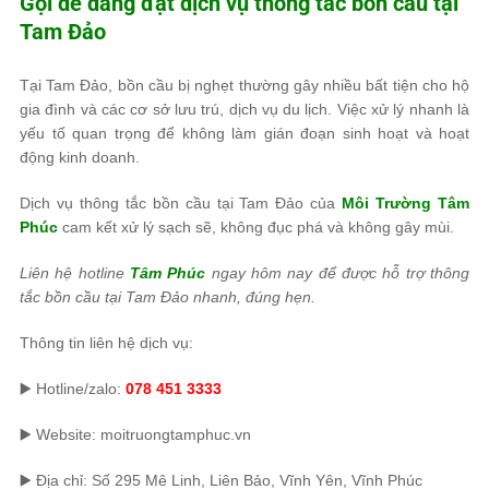
Gọi dễ dàng đặt dịch vụ thông tắc bồn cầu tại
Tam Đảo
Tại Tam Đảo, bồn cầu bị nghẹt thường gây nhiều bất tiện cho hộ
gia đình và các cơ sở lưu trú, dịch vụ du lịch. Việc xử lý nhanh là
yếu tố quan trọng để không làm gián đoạn sinh hoạt và hoạt
động kinh doanh.
Dịch vụ thông tắc bồn cầu tại Tam Đảo của
Môi Trường Tâm
Phúc
cam kết xử lý sạch sẽ, không đục phá và không gây mùi.
Liên hệ hotline
Tâm Phúc
ngay hôm nay để được hỗ trợ thông
tắc bồn cầu tại Tam Đảo nhanh, đúng hẹn.
Thông tin liên hệ dịch vụ:
▶️ Hotline/zalo:
078 451 3333
▶️ Website: moitruongtamphuc.vn
▶️ Địa chỉ: Số 295 Mê Linh, Liên Bảo, Vĩnh Yên, Vĩnh Phúc