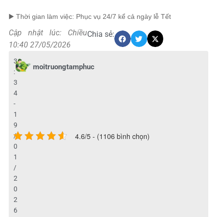
▶️ Thời gian làm việc: Phục vụ 24/7 kể cả ngày lễ Tết
Cập nhật lúc: Chiều
Chia sẻ:
10:40 27/05/2026
3
moitruongtamphuc
:
3
4
-
1
9
4.6/5 - (1106 bình chọn)
/
0
1
/
2
0
2
6