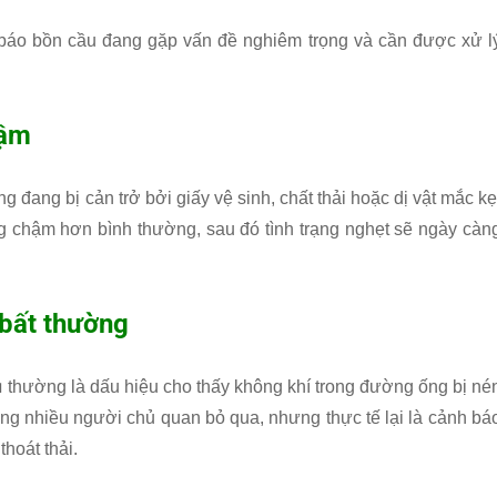
báo bồn cầu đang gặp vấn đề nghiêm trọng và cần được xử l
hậm
 đang bị cản trở bởi giấy vệ sinh, chất thải hoặc dị vật mắc kẹ
g chậm hơn bình thường, sau đó tình trạng nghẹt sẽ ngày càn
 bất thường
ա thường là dấu hiệu cho thấy không khí trong đường ống bị né
ợng nhiều người chủ quan bỏ qua, nhưng thực tế lại là cảnh bá
hoát thải.