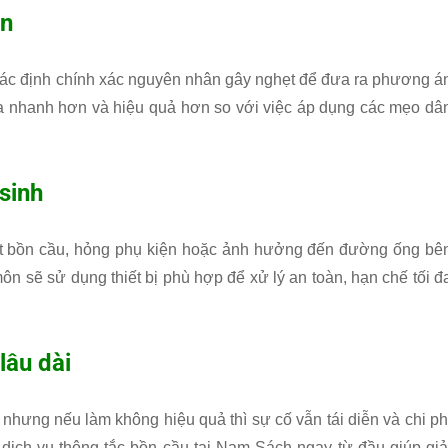
ân
 xác định chính xác nguyên nhân gây nghẹt để đưa ra phương á
 ra nhanh hơn và hiệu quả hơn so với việc áp dụng các mẹo dâ
sinh
nứt bồn cầu, hỏng phụ kiện hoặc ảnh hưởng đến đường ống bê
môn sẽ sử dụng thiết bị phù hợp để xử lý an toàn, hạn chế tối đ
lâu dài
 nhưng nếu làm không hiệu quả thì sự cố vẫn tái diễn và chi ph
ịch vụ thông tắc bồn cầu tại Nam Sách ngay từ đầu giúp giả