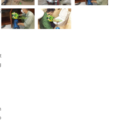
ý
t
g
n
o