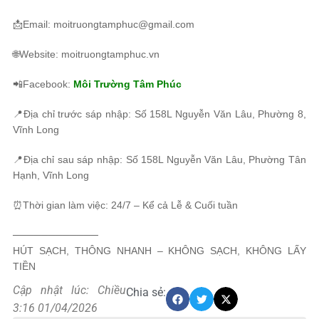
📩Email: moitruongtamphuc@gmail.com
🌐Website: moitruongtamphuc.vn
📲Facebook:
Môi Trường Tâm Phúc
📍Địa chỉ trước sáp nhập: Số 158L Nguyễn Văn Lâu, Phường 8,
Vĩnh Long
📍Địa chỉ sau sáp nhập: Số 158L Nguyễn Văn Lâu, Phường Tân
Hạnh, Vĩnh Long
⏰Thời gian làm việc: 24/7 – Kể cả Lễ & Cuối tuần
────────────
HÚT SẠCH, THÔNG NHANH – KHÔNG SẠCH, KHÔNG LẤY
TIỀN
Cập nhật lúc: Chiều
Chia sẻ:
3:16 01/04/2026