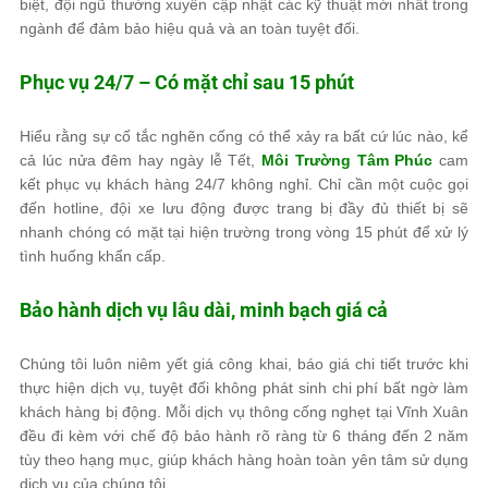
biệt, đội ngũ thường xuyên cập nhật các kỹ thuật mới nhất trong
ngành để đảm bảo hiệu quả và an toàn tuyệt đối.
Phục vụ 24/7 – Có mặt chỉ sau 15 phút
Hiểu rằng sự cố tắc nghẽn cống có thể xảy ra bất cứ lúc nào, kể
cả lúc nửa đêm hay ngày lễ Tết,
Môi Trường Tâm Phúc
cam
kết phục vụ khách hàng 24/7 không nghỉ. Chỉ cần một cuộc gọi
đến hotline, đội xe lưu động được trang bị đầy đủ thiết bị sẽ
nhanh chóng có mặt tại hiện trường trong vòng 15 phút để xử lý
tình huống khẩn cấp.
Bảo hành dịch vụ lâu dài, minh bạch giá cả
Chúng tôi luôn niêm yết giá công khai, báo giá chi tiết trước khi
thực hiện dịch vụ, tuyệt đối không phát sinh chi phí bất ngờ làm
khách hàng bị động. Mỗi dịch vụ thông cống nghẹt tại Vĩnh Xuân
đều đi kèm với chế độ bảo hành rõ ràng từ 6 tháng đến 2 năm
tùy theo hạng mục, giúp khách hàng hoàn toàn yên tâm sử dụng
dịch vụ của chúng tôi.