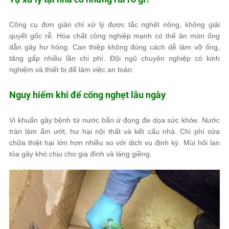
Công cụ đơn giản chỉ xử lý được tắc nghẽt nông, không giải
quyết gốc rễ. Hóa chất công nghiệp mạnh có thể ăn mòn ống
dẫn gây hư hỏng. Can thiệp không đúng cách dễ làm vỡ ống,
tăng gấp nhiều lần chi phí. Đội ngũ chuyên nghiệp có kinh
nghiệm và thiết bị để làm việc an toàn.
Nguy hiểm khi để cống nghẹt lâu ngày
Vi khuẩn gây bệnh từ nước bẩn ứ đọng đe dọa sức khỏe. Nước
tràn làm ẩm ướt, hư hại nội thất và kết cấu nhà. Chi phí sửa
chữa thiệt hại lớn hơn nhiều so với dịch vụ định kỳ. Mùi hôi lan
tỏa gây khó chịu cho gia đình và láng giềng.