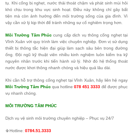
tụ. Khi cống bị nghẹt, nước thải thoát chậm và phát sinh mùi hôi
khó chịu trong khu vực sinh hoạt. Điều này không chỉ gây bất
tiện mà còn ảnh hưởng đến môi trường sống của gia đình. Vì
vậy cần xử lý kịp thời để tránh những sự cố nghiêm trọng hơn.
Môi Trường Tâm Phúc
cung cấp dịch vụ thông cống nghẹt tại
Vĩnh Xuân với quy trình làm việc chuyên nghiệp. Đơn vị sử dụng
thiết bị thông tắc hiện đại giúp làm sạch sâu bên trong đường
ống. Đội ngũ kỹ thuật viên nhiều kinh nghiệm luôn kiểm tra kỹ
nguyên nhân trước khi tiến hành xử lý. Nhờ đó hệ thống thoát
nước được khơi thông nhanh chóng và hiệu quả lâu dài.
Khi cần hỗ trợ thông cống nghẹt tại Vĩnh Xuân, hãy liên hệ ngay
Môi Trường Tâm Phúc
qua hotline
078 451 3333
để được phục
vụ nhanh chóng.
MÔI TRƯỜNG TÂM PHÚC
Dịch vụ vệ sinh môi trường chuyên nghiệp – Phục vụ 24/7
📳Hotline:
0784.51.3333