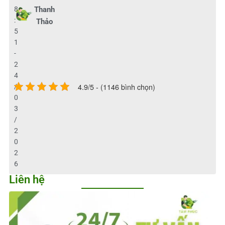
8
Thanh
:
Thảo
5
1
-
2
4
4.9/5 - (1146 bình chọn)
/
0
3
/
2
0
2
6
Liên hệ