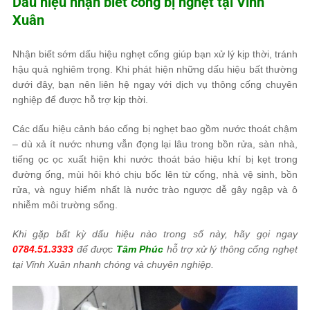
Dấu hiệu nhận biết cống bị nghẹt tại Vĩnh
Xuân
Nhận biết sớm dấu hiệu nghẹt cống giúp bạn xử lý kịp thời, tránh
hậu quả nghiêm trọng. Khi phát hiện những dấu hiệu bất thường
dưới đây, bạn nên liên hệ ngay với dịch vụ thông cống chuyên
nghiệp để được hỗ trợ kịp thời.
Các dấu hiệu cảnh báo cống bị nghẹt bao gồm nước thoát chậm
– dù xả ít nước nhưng vẫn đọng lại lâu trong bồn rửa, sàn nhà,
tiếng ọc ọc xuất hiện khi nước thoát báo hiệu khí bị kẹt trong
đường ống, mùi hôi khó chịu bốc lên từ cống, nhà vệ sinh, bồn
rửa, và nguy hiểm nhất là nước trào ngược dễ gây ngập và ô
nhiễm môi trường sống.
Khi gặp bất kỳ dấu hiệu nào trong số này, hãy gọi ngay
0784.51.3333
để được
Tâm Phúc
hỗ trợ xử lý thông cống nghẹt
tại Vĩnh Xuân nhanh chóng và chuyên nghiệp.